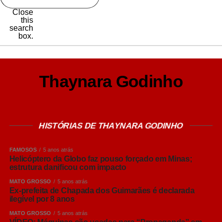
Close
this
search
box.
Thaynara Godinho
HISTÓRIAS DE THAYNARA GODINHO
FAMOSOS
5 anos atrás
Helicóptero da Globo faz pouso forçado em Minas;
estrutura danificou com impacto
MATO GROSSO
5 anos atrás
Ex-prefeita de Chapada dos Guimarães é declarada
ilegível por 8 anos
MATO GROSSO
5 anos atrás