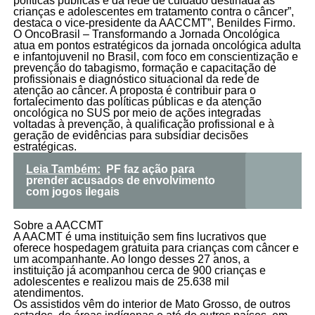
políticas públicas e da rede de cuidado destinada às
crianças e adolescentes em tratamento contra o câncer”,
destaca o vice-presidente da AACCMT”, Benildes Firmo.
O OncoBrasil – Transformando a Jornada Oncológica
atua em pontos estratégicos da jornada oncológica adulta
e infantojuvenil no Brasil, com foco em conscientização e
prevenção do tabagismo, formação e capacitação de
profissionais e diagnóstico situacional da rede de
atenção ao câncer. A proposta é contribuir para o
fortalecimento das políticas públicas e da atenção
oncológica no SUS por meio de ações integradas
voltadas à prevenção, à qualificação profissional e à
geração de evidências para subsidiar decisões
estratégicas.
Leia Também:
PF faz ação para
prender acusados de envolvimento
com jogos ilegais
Sobre a AACCMT
A AACMT é uma instituição sem fins lucrativos que
oferece hospedagem gratuita para crianças com câncer e
um acompanhante. Ao longo desses 27 anos, a
instituição já acompanhou cerca de 900 crianças e
adolescentes e realizou mais de 25.638 mil
atendimentos.
Os assistidos vêm do interior de Mato Grosso, de outros