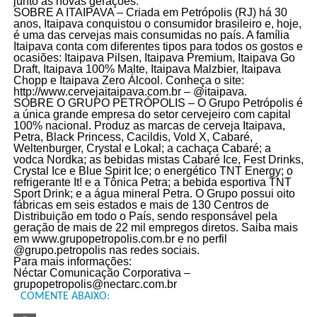
junto às novas gerações.
SOBRE A ITAIPAVA – Criada em Petrópolis (RJ) há 30
anos, Itaipava conquistou o consumidor brasileiro e, hoje,
é uma das cervejas mais consumidas no país. A família
Itaipava conta com diferentes tipos para todos os gostos e
ocasiões: Itaipava Pilsen, Itaipava Premium, Itaipava Go
Draft, Itaipava 100% Malte, Itaipava Malzbier, Itaipava
Chopp e Itaipava Zero Álcool. Conheça o site:
http://www.cervejaitaipava.com.br – @itaipava.
SOBRE O GRUPO PETRÓPOLIS – O Grupo Petrópolis é
a única grande empresa do setor cervejeiro com capital
100% nacional. Produz as marcas de cerveja Itaipava,
Petra, Black Princess, Cacildis, Vold X, Cabaré,
Weltenburger, Crystal e Lokal; a cachaça Cabaré; a
vodca Nordka; as bebidas mistas Cabaré Ice, Fest Drinks,
Crystal Ice e Blue Spirit Ice; o energético TNT Energy; o
refrigerante It! e a Tônica Petra; a bebida esportiva TNT
Sport Drink; e a água mineral Petra. O Grupo possui oito
fábricas em seis estados e mais de 130 Centros de
Distribuição em todo o País, sendo responsável pela
geração de mais de 22 mil empregos diretos. Saiba mais
em www.grupopetropolis.com.br e no perfil
@grupo.petropolis nas redes sociais.
Para mais informações:
Néctar Comunicação Corporativa –
grupopetropolis@nectarc.com.br
COMENTE ABAIXO: