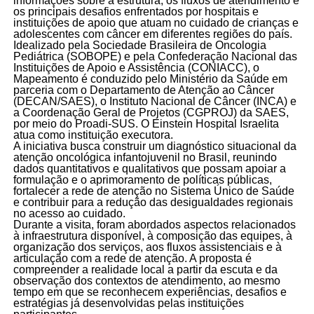
informações sobre a estrutura, os fluxos de atendimento e
os principais desafios enfrentados por hospitais e
instituições de apoio que atuam no cuidado de crianças e
adolescentes com câncer em diferentes regiões do país.
Idealizado pela Sociedade Brasileira de Oncologia
Pediátrica (SOBOPE) e pela Confederação Nacional das
Instituições de Apoio e Assistência (CONIACC), o
Mapeamento é conduzido pelo Ministério da Saúde em
parceria com o Departamento de Atenção ao Câncer
(DECAN/SAES), o Instituto Nacional de Câncer (INCA) e
a Coordenação Geral de Projetos (CGPROJ) da SAES,
por meio do Proadi-SUS. O Einstein Hospital Israelita
atua como instituição executora.
A iniciativa busca construir um diagnóstico situacional da
atenção oncológica infantojuvenil no Brasil, reunindo
dados quantitativos e qualitativos que possam apoiar a
formulação e o aprimoramento de políticas públicas,
fortalecer a rede de atenção no Sistema Único de Saúde
e contribuir para a redução das desigualdades regionais
no acesso ao cuidado.
Durante a visita, foram abordados aspectos relacionados
à infraestrutura disponível, à composição das equipes, à
organização dos serviços, aos fluxos assistenciais e à
articulação com a rede de atenção. A proposta é
compreender a realidade local a partir da escuta e da
observação dos contextos de atendimento, ao mesmo
tempo em que se reconhecem experiências, desafios e
estratégias já desenvolvidas pelas instituições