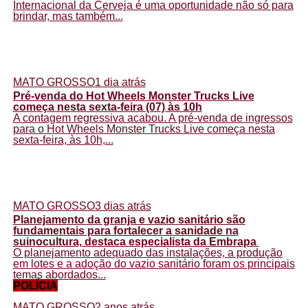
Internacional da Cerveja é uma oportunidade não só para
brindar, mas também...
MATO GROSSO
1 dia atrás
Pré-venda do Hot Wheels Monster Trucks Live
começa nesta sexta-feira (07) às 10h
A contagem regressiva acabou. A pré-venda de ingressos
para o Hot Wheels Monster Trucks Live começa nesta
sexta-feira, às 10h,...
MATO GROSSO
3 dias atrás
Planejamento da granja e vazio sanitário são
fundamentais para fortalecer a sanidade na
suinocultura, destaca especialista da Embrapa
O planejamento adequado das instalações, a produção
em lotes e a adoção do vazio sanitário foram os principais
temas abordados...
POLÍCIA
MATO GROSSO
2 anos atrás