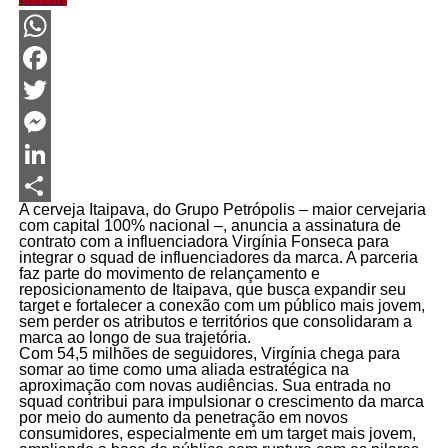
WhatsApp
Facebook
Twitter
Messenger
LinkedIn
A cerveja Itaipava, do Grupo Petrópolis – maior cervejaria
Share
com capital 100% nacional –, anuncia a assinatura de
contrato com a influenciadora Virgínia Fonseca para
integrar o squad de influenciadores da marca. A parceria
faz parte do movimento de relançamento e
reposicionamento de Itaipava, que busca expandir seu
target e fortalecer a conexão com um público mais jovem,
sem perder os atributos e territórios que consolidaram a
marca ao longo de sua trajetória.
Com 54,5 milhões de seguidores, Virgínia chega para
somar ao time como uma aliada estratégica na
aproximação com novas audiências. Sua entrada no
squad contribui para impulsionar o crescimento da marca
por meio do aumento da penetração em novos
consumidores, especialmente em um target mais jovem,