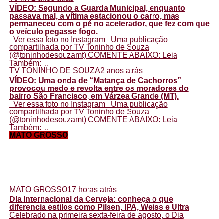
VÍDEO: Segundo a Guarda Municipal, enquanto
passava mal, a vítima estacionou o carro, mas
permaneceu com o pé no acelerador, que fez com que
o veículo pegasse fogo.
Ver essa foto no Instagram Uma publicação
compartilhada por TV Toninho de Souza
(@toninhodesouzamt) COMENTE ABAIXO: Leia
Também: ...
TV TONINHO DE SOUZA
2 anos atrás
VÍDEO: Uma onda de “Matança de Cachorros”
provocou medo e revolta entre os moradores do
bairro São Francisco, em Várzea Grande (MT).
Ver essa foto no Instagram Uma publicação
compartilhada por TV Toninho de Souza
(@toninhodesouzamt) COMENTE ABAIXO: Leia
Também: ...
MATO GROSSO
MATO GROSSO
17 horas atrás
Dia Internacional da Cerveja: conheça o que
diferencia estilos como Pilsen, IPA, Weiss e Ultra
Celebrado na primeira sexta-feira de agosto, o Dia