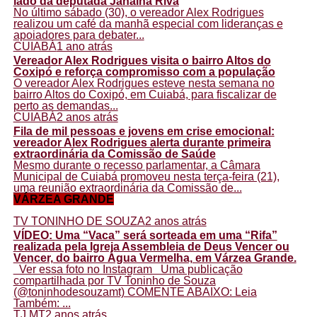
lado da deputada Janaína Riva
No último sábado (30), o vereador Alex Rodrigues
realizou um café da manhã especial com lideranças e
apoiadores para debater...
CUIABÁ
1 ano atrás
Vereador Alex Rodrigues visita o bairro Altos do
Coxipó e reforça compromisso com a população
O vereador Alex Rodrigues esteve nesta semana no
bairro Altos do Coxipó, em Cuiabá, para fiscalizar de
perto as demandas...
CUIABÁ
2 anos atrás
Fila de mil pessoas e jovens em crise emocional:
vereador Alex Rodrigues alerta durante primeira
extraordinária da Comissão de Saúde
Mesmo durante o recesso parlamentar, a Câmara
Municipal de Cuiabá promoveu nesta terça-feira (21),
uma reunião extraordinária da Comissão de...
VÁRZEA GRANDE
TV TONINHO DE SOUZA
2 anos atrás
VÍDEO: Uma “Vaca” será sorteada em uma “Rifa”
realizada pela Igreja Assembleia de Deus Vencer ou
Vencer, do bairro Água Vermelha, em Várzea Grande.
Ver essa foto no Instagram Uma publicação
compartilhada por TV Toninho de Souza
(@toninhodesouzamt) COMENTE ABAIXO: Leia
Também: ...
TJ MT
2 anos atrás