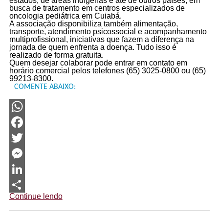
estados, de áreas indígenas e até de outros países, em
busca de tratamento em centros especializados de
oncologia pediátrica em Cuiabá.
A associação disponibiliza também alimentação,
transporte, atendimento psicossocial e acompanhamento
multiprofissional, iniciativas que fazem a diferença na
jornada de quem enfrenta a doença. Tudo isso é
realizado de forma gratuita.
Quem desejar colaborar pode entrar em contato em
horário comercial pelos telefones (65) 3025-0800 ou (65)
99213-8300.
COMENTE ABAIXO:
WhatsApp
Facebook
Twitter
Messenger
LinkedIn
Continue lendo
Share