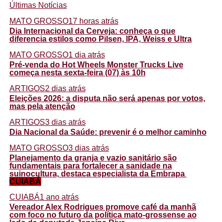
Últimas Notícias
MATO GROSSO
17 horas atrás
Dia Internacional da Cerveja: conheça o que
diferencia estilos como Pilsen, IPA, Weiss e Ultra
MATO GROSSO
1 dia atrás
Pré-venda do Hot Wheels Monster Trucks Live
começa nesta sexta-feira (07) às 10h
ARTIGOS
2 dias atrás
Eleições 2026: a disputa não será apenas por votos,
mas pela atenção
ARTIGOS
3 dias atrás
Dia Nacional da Saúde: prevenir é o melhor caminho
MATO GROSSO
3 dias atrás
Planejamento da granja e vazio sanitário são
fundamentais para fortalecer a sanidade na
suinocultura, destaca especialista da Embrapa
CUIABÁ
CUIABÁ
1 ano atrás
Vereador Alex Rodrigues promove café da manhã
com foco no futuro da política mato-grossense ao