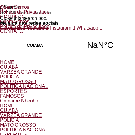
9 de Agosto de 2026
Quem Somos
Search
Política de Privacidade
Search
CONTATO
Close this search box.
Quem Somos
Me siga nas redes sociais
Política de Privacidade
Facebook
Youtube
Instagram
Whatsapp
CONTATO
HOME
CUIABÁ
VÁRZEA GRANDE
POLÍCIA
MATO GROSSO
POLITÍCA NACIONAL
ESPORTES
FAMOSOS
Comadre Nhenho
HOME
CUIABÁ
VÁRZEA GRANDE
POLÍCIA
MATO GROSSO
POLITÍCA NACIONAL
ESPORTES