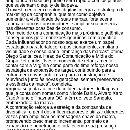
ampliando a base de público sem ruptura com os pilares
que sustentam o equity de Itaipava.
O investimento em creators digitais integra a estratégia de
marketing da companhia, que tem como objetivo
aumentar a visibilidade de suas marcas, fortalecer a
conexão com os consumidores e ampliar sua presença
nas diferentes ocasiões de consumo.
“Por meio de uma comunicação mais próxima e autêntica,
conseguimos gerar conexões genuínas com o público.
Cada influenciador do nosso squad exerce um papel
estratégico para fortalecer o posicionamento, ampliar a
visibilidade e consolidar a lembrança das marcas”, afirma
Diego Santelices, Head de Comunicação e Mídia do
Grupo Petrópolis. “Neste momento de relançamento,
contar com a Virgínia como parte do time reforça nossa
estratégia de expansão de target, contribuindo para a
entrada em novos públicos e para a construção de
relevância junto às novas gerações, sempre preservando
a essência da marca”, completa.
Virgínia se junta ao time de influenciadores de Itaipava,
que já conta com nomes como Nicole Bahls, Álvaro Xaro,
Caio Afiune e Thaynara OG, além de Ivete Sangalo,
embaixadora da marca.
A contratação reforça a estratégia da companhia de
diversificar o perfil dos influenciadores e utilizar diferentes
vozes para amplificar as mensagens-chave da marca,
promovendo crescimento incremental por meio da
expansão de penetração e fortalecendo sua presença