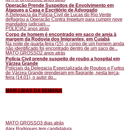
Operação Prende Suspeitos de Envolvimento em
Ataques a Casa e Escritório de Advogado
A Delegacia da Polícia Civil de Lucas do Rio Verde
deflagrou a Operação Contra Impetum para cumprir nove
mandados judiciais,...
POLÍCIA
2 anos atrás
Corpo de homem é encontrado em saco de areia à
margem da Rodovia dos Imigrantes, em Cuiabá
Na noite de quarta-feira (15), o corpo de um homem ainda
não identificado foi encontrado dentro de um saco de...
MATO GROSSO
2 anos atrás
Polícia Civil prende suspeito de roubo a hospital em
Várzea Grande
Policiais da Delegacia Especializada de Roubos e Furtos
de Várzea Grande prenderam em flagrante, nesta terça-
feira (14.01), o autor do...
MAIS LIDAS DA SEMANA
MATO GROSSO
3 dias atrás
Alex Rodrigues tem candidatura