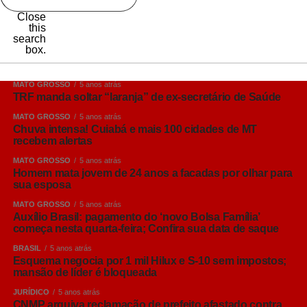
Close
this
search
box.
MATO GROSSO
5 anos atrás
TRF manda soltar “laranja” de ex-secretário de Saúde
MATO GROSSO
5 anos atrás
Chuva intensa! Cuiabá e mais 100 cidades de MT
recebem alertas
MATO GROSSO
5 anos atrás
Homem mata jovem de 24 anos a facadas por olhar para
sua esposa
MATO GROSSO
5 anos atrás
Auxílio Brasil: pagamento do ‘novo Bolsa Família’
começa nesta quarta-feira; Confira sua data de saque
BRASIL
5 anos atrás
Esquema negocia por 1 mil Hilux e S-10 sem impostos;
mansão de líder é bloqueada
JURÍDICO
5 anos atrás
CNMP arquiva reclamação de prefeito afastado contra