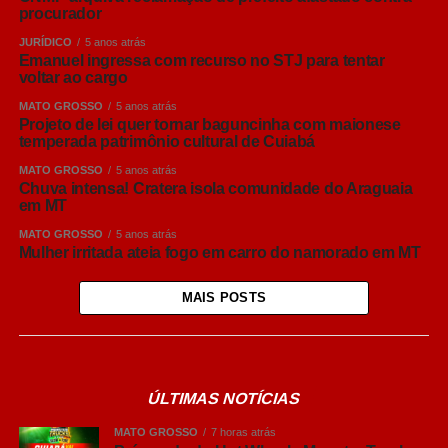
procurador
JURÍDICO
5 anos atrás
Emanuel ingressa com recurso no STJ para tentar
voltar ao cargo
MATO GROSSO
5 anos atrás
Projeto de lei quer tornar baguncinha com maionese
temperada patrimônio cultural de Cuiabá
MATO GROSSO
5 anos atrás
Chuva intensa! Cratera isola comunidade do Araguaia
em MT
MATO GROSSO
5 anos atrás
Mulher irritada ateia fogo em carro do namorado em MT
MAIS POSTS
ÚLTIMAS NOTÍCIAS
MATO GROSSO
7 horas atrás