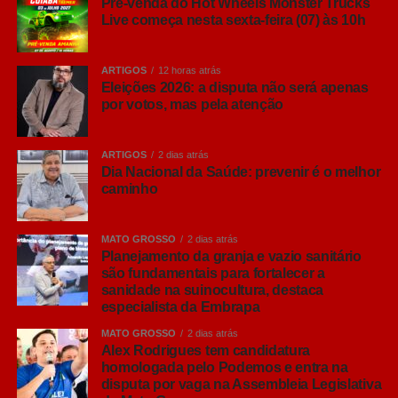
Pré-venda do Hot Wheels Monster Trucks
Live começa nesta sexta-feira (07) às 10h
ARTIGOS
12 horas atrás
Eleições 2026: a disputa não será apenas
por votos, mas pela atenção
ARTIGOS
2 dias atrás
Dia Nacional da Saúde: prevenir é o melhor
caminho
MATO GROSSO
2 dias atrás
Planejamento da granja e vazio sanitário
são fundamentais para fortalecer a
sanidade na suinocultura, destaca
especialista da Embrapa
MATO GROSSO
2 dias atrás
Alex Rodrigues tem candidatura
homologada pelo Podemos e entra na
disputa por vaga na Assembleia Legislativa