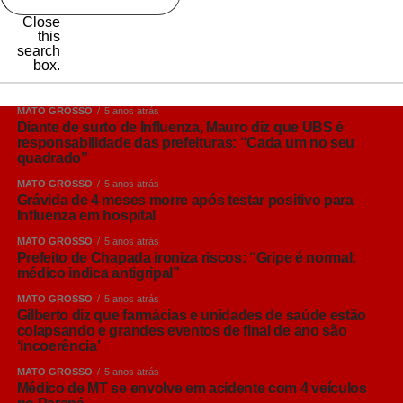
Close
this
search
box.
MATO GROSSO
5 anos atrás
Diante de surto de Influenza, Mauro diz que UBS é
responsabilidade das prefeituras: “Cada um no seu
quadrado”
MATO GROSSO
5 anos atrás
Grávida de 4 meses morre após testar positivo para
Influenza em hospital
MATO GROSSO
5 anos atrás
Prefeito de Chapada ironiza riscos: “Gripe é normal;
médico indica antigripal”
MATO GROSSO
5 anos atrás
Gilberto diz que farmácias e unidades de saúde estão
colapsando e grandes eventos de final de ano são
‘incoerência’
MATO GROSSO
5 anos atrás
Médico de MT se envolve em acidente com 4 veículos