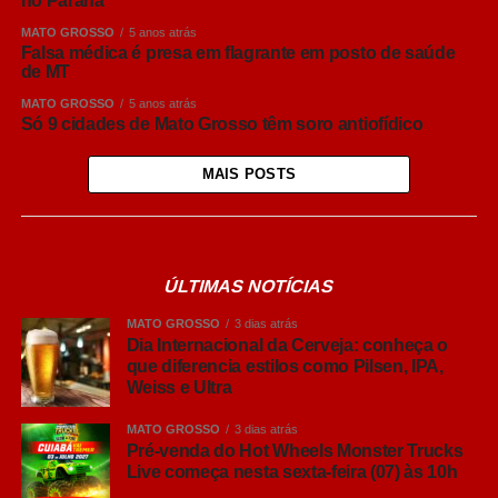
no Paraná
MATO GROSSO
5 anos atrás
Falsa médica é presa em flagrante em posto de saúde
de MT
MATO GROSSO
5 anos atrás
Só 9 cidades de Mato Grosso têm soro antiofídico
MAIS POSTS
ÚLTIMAS NOTÍCIAS
MATO GROSSO
3 dias atrás
Dia Internacional da Cerveja: conheça o
que diferencia estilos como Pilsen, IPA,
Weiss e Ultra
MATO GROSSO
3 dias atrás
Pré-venda do Hot Wheels Monster Trucks
Live começa nesta sexta-feira (07) às 10h