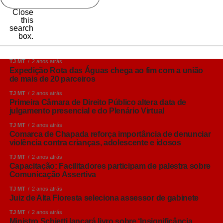
Close
this
search
box.
TJ MT
2 anos atrás
Expedição Rota das Águas chega ao fim com a união
de mais de 20 parceiros
TJ MT
2 anos atrás
Primeira Câmara de Direito Público altera data de
julgamento presencial e do Plenário Virtual
TJ MT
2 anos atrás
Comarca de Chapada reforça importância de denunciar
violência contra crianças, adolescente e idosos
TJ MT
2 anos atrás
Capacitação: Facilitadores participam de palestra sobre
Comunicação Assertiva
TJ MT
2 anos atrás
Juiz de Alta Floresta seleciona assessor de gabinete
TJ MT
2 anos atrás
Ministro Schietti lançará livro sobre ‘Insignificância