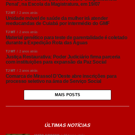
Penal’, na Escola da Magistratura, em 19/07
TJ MT
2 anos atrás
Unidade móvel de saúde da mulher irá atender
reeducandas de Cuiabá por intermédio do GMF
TJ MT
2 anos atrás
Material genético para teste de parentalidade é coletado
durante a Expedição Rota das Águas
TJ MT
2 anos atrás
Justiça Restaurativa: Poder Judiciário firma parceria
com instituições para expansão da Paz Social
TJ MT
2 anos atrás
Comarca de Mirassol D’Oeste abre inscrições para
processo seletivo na área de Serviço Social
MAIS POSTS
ÚLTIMAS NOTÍCIAS