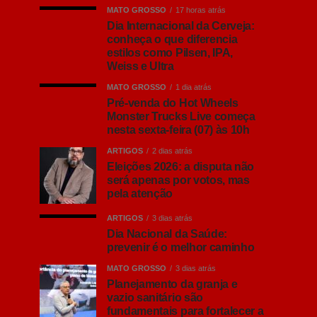
MATO GROSSO
17 horas atrás
Dia Internacional da Cerveja:
conheça o que diferencia
estilos como Pilsen, IPA,
Weiss e Ultra
MATO GROSSO
1 dia atrás
Pré-venda do Hot Wheels
Monster Trucks Live começa
nesta sexta-feira (07) às 10h
ARTIGOS
2 dias atrás
Eleições 2026: a disputa não
será apenas por votos, mas
pela atenção
ARTIGOS
3 dias atrás
Dia Nacional da Saúde:
prevenir é o melhor caminho
MATO GROSSO
3 dias atrás
Planejamento da granja e
vazio sanitário são
fundamentais para fortalecer a