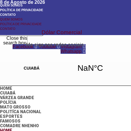
8 de Agosto de 2026
QUEM SOMOS
POLÍTICA DE PRIVACIDADE
CONTATO
QUEM SOMOS
Search
POLÍTICA DE PRIVACIDADE
Search
CONTATO
Dólar Comercial
Close this
search box.
Me siga nas redes sociais
Facebook
Youtube
Instagram
Whatsapp
HOME
CUIABÁ
VÁRZEA GRANDE
POLÍCIA
MATO GROSSO
POLITÍCA NACIONAL
ESPORTES
FAMOSOS
COMADRE NHENHO
HOME