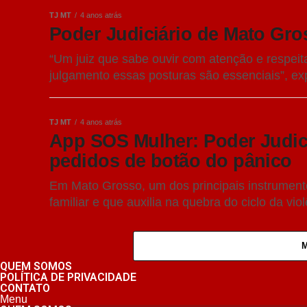
TJ MT
4 anos atrás
Poder Judiciário de Mato Gro
“Um juiz que sabe ouvir com atenção e respeita
julgamento essas posturas são essenciais”, expl
TJ MT
4 anos atrás
App SOS Mulher: Poder Judici
pedidos de botão do pânico
Em Mato Grosso, um dos principais instrumento
familiar e que auxilia na quebra do ciclo da vio
QUEM SOMOS
POLÍTICA DE PRIVACIDADE
CONTATO
Menu