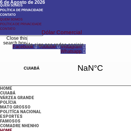
6 de Agosto de 2026
QUEM SOMOS
POLÍTICA DE PRIVACIDADE
CONTATO
QUEM SOMOS
Search
POLÍTICA DE PRIVACIDADE
Search
CONTATO
Dólar Comercial
Close this
search box.
Me siga nas redes sociais
Facebook
Youtube
Instagram
Whatsapp
HOME
CUIABÁ
VÁRZEA GRANDE
POLÍCIA
MATO GROSSO
POLITÍCA NACIONAL
ESPORTES
FAMOSOS
COMADRE NHENHO
HOME