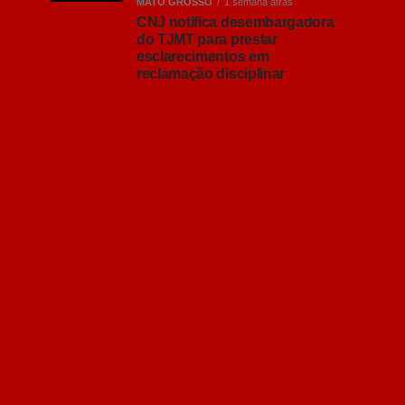
MATO GROSSO
1 semana atrás
CNJ notifica desembargadora
do TJMT para prestar
esclarecimentos em
reclamação disciplinar