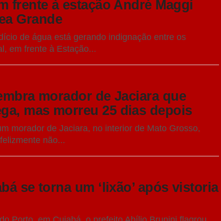
m frente à estação André Maggi
ea Grande
rdício de água está gerando indignação entre os
, em frente à Estação...
lembra morador de Jaciara que
ga, mas morreu 25 dias depois
um morador de Jaciara, no interior de Mato Grosso,
elizmente não...
bá se torna um ‘lixão’ após vistoria
o Porto, em Cuiabá, o prefeito Abílio Brunini flagrou