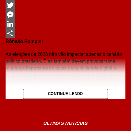
Facebook
Twitter
Messenger
LinkedIn
Rômulo Rampini
Share
As eleições de 2026 não vão impactar apenas o cenário
político brasileiro. Elas também devem provocar uma
mudança importante no custo da publicidade digital e
exigirão planejamento de empresários que dependem da
geração de demanda para vender.
CONTINUE LENDO
Quando se fala em eleição, a maioria dos empresários
pensa imediatamente em política. Eu penso em atenção.
E essa diferença muda completamente a forma como
devemos enxergar os próximos meses.
ÚLTIMAS NOTÍCIAS
As eleições de 2026 não serão apenas uma disputa entre