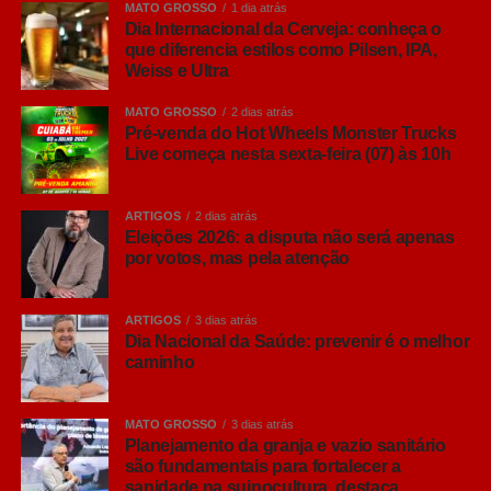
MATO GROSSO
1 dia atrás
candidatos. Elas também representarão uma disputa
Dia Internacional da Cerveja: conheça o
intensa pela atenção das pessoas, e isso afeta
que diferencia estilos como Pilsen, IPA,
Weiss e Ultra
diretamente qualquer empresa que investe em
publicidade digital. Não importa se você vende imóveis,
MATO GROSSO
2 dias atrás
equipamentos, serviços, veículos ou produtos de varejo.
Pré-venda do Hot Wheels Monster Trucks
Se anuncia no Google, Facebook ou Instagram, participa
Live começa nesta sexta-feira (07) às 10h
do mesmo leilão de mídia das campanhas eleitorais.
ARTIGOS
2 dias atrás
Esse é o ponto que muitos empresários ainda não
Eleições 2026: a disputa não será apenas
perceberam. Candidatos não competem com sua
por votos, mas pela atenção
empresa pelo mesmo cliente. Competem pelo mesmo
espaço de atenção. Como campanhas eleitorais
ARTIGOS
3 dias atrás
trabalham com grandes orçamentos, prazos
Dia Nacional da Saúde: prevenir é o melhor
extremamente curtos e necessidade de alcançar milhões
caminho
de eleitores rapidamente, elas elevam naturalmente a
concorrência dentro das plataformas de anúncios. O
MATO GROSSO
3 dias atrás
resultado é simples: a publicidade fica mais cara para
Planejamento da granja e vazio sanitário
todos.
são fundamentais para fortalecer a
sanidade na suinocultura, destaca