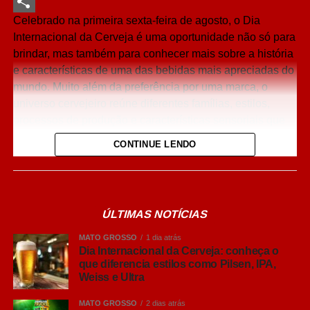
LinkedIn
Celebrado na primeira sexta-feira de agosto, o Dia
Share
Internacional da Cerveja é uma oportunidade não só para
brindar, mas também para conhecer mais sobre a história
e características de uma das bebidas mais apreciadas do
mundo. Muito além da preferência por uma marca, o
universo cervejeiro reúne diferentes famílias, estilos,
processos de produção e características sensoriais que
influenciam diretamente a experiência de consumo.
CONTINUE LENDO
O interesse do brasileiro pelo universo cervejeiro cresceu
nos últimos anos, impulsionando a busca por
informações sobre diferentes estilos e formas de
ÚLTIMAS NOTÍCIAS
consumo. Embora nomes como Pilsen, Lager, IPA, Weiss
e Ultra façam parte do vocabulário de muitos brasileiros,
MATO GROSSO
1 dia atrás
ainda há dúvidas sobre o que realmente diferencia cada
Dia Internacional da Cerveja: conheça o
que diferencia estilos como Pilsen, IPA,
um deles. Fermentação, intensidade dos aromas, corpo,
Weiss e Ultra
amargor e até origem dos estilos ajudam a explicar por
que cada cerveja oferece uma experiência diferente.
MATO GROSSO
2 dias atrás