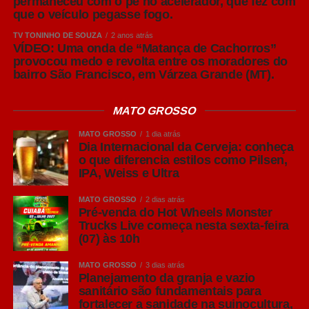
permaneceu com o pé no acelerador, que fez com
que o veículo pegasse fogo.
toda a produção global de cerveja.
TV TONINHO DE SOUZA
2 anos atrás
Sua principal característica é o equilíbrio entre
VÍDEO: Uma onda de “Matança de Cachorros”
provocou medo e revolta entre os moradores do
refrescância, leve amargor e notas suaves de malte,
bairro São Francisco, em Várzea Grande (MT).
tornando-a extremamente versátil. Por apresentar um
perfil leve, costuma acompanhar bem pizzas,
MATO GROSSO
hambúrgueres, sanduíches, petiscos, carnes brancas e
frutos do mar, sem se sobrepor aos sabores dos
MATO GROSSO
1 dia atrás
alimentos.
Dia Internacional da Cerveja: conheça
o que diferencia estilos como Pilsen,
IPA, Weiss e Ultra
Leia Também:
Secretaria compra
pistolas por R$ 801 mil para o
MATO GROSSO
2 dias atrás
Sistema Prisional
Pré-venda do Hot Wheels Monster
Trucks Live começa nesta sexta-feira
(07) às 10h
A verdadeira Pilsen (em português, Pils em alemão) tem
sua origem na República Tcheca no século XIX.
MATO GROSSO
3 dias atrás
Reconhecida pela alta lupulagem, que lhe confere um
Planejamento da granja e vazio
sanitário são fundamentais para
amargor acentuado, a cerveja pilsen ganhou notoriedade
fortalecer a sanidade na suinocultura,
por ser, à época, uma cerveja clara.