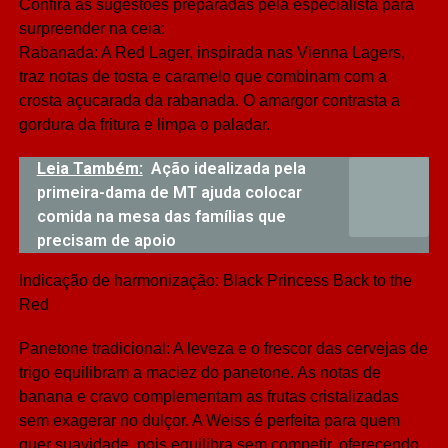
Confira as sugestões preparadas pela especialista para
surpreender na ceia:
Rabanada: A Red Lager, inspirada nas Vienna Lagers,
traz notas de tosta e caramelo que combinam com a
crosta açucarada da rabanada. O amargor contrasta a
gordura da fritura e limpa o paladar.
Leia Também:
Ação idealizada pela
primeira-dama de MT ajuda colocar
comida na mesa das famílias que
precisam de apoio
Indicação de harmonização: Black Princess Back to the
Red
Panetone tradicional: A leveza e o frescor das cervejas de
trigo equilibram a maciez do panetone. As notas de
banana e cravo complementam as frutas cristalizadas
sem exagerar no dulçor. A Weiss é perfeita para quem
quer suavidade, pois equilibra sem competir, oferecendo