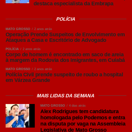
destaca especialista da Embrapa
Puro Malte: mais destaque para o malte
POLÍCIA
Embora “Puro Malte” não seja um estilo de cerveja, mas
uma classificação relacionada aos ingredientes utilizados
MATO GROSSO
2 anos atrás
na produção, o termo se tornou bastante conhecido entre
Operação Prende Suspeitos de Envolvimento em
Ataques a Casa e Escritório de Advogado
os consumidores brasileiros.
POLÍCIA
2 anos atrás
Produzidas exclusivamente com malte de cevada, água,
Corpo de homem é encontrado em saco de areia
à margem da Rodovia dos Imigrantes, em Cuiabá
lúpulo e levedura, as cervejas Puro Malte costumam
apresentar maior percepção do sabor do malte, corpo
MATO GROSSO
2 anos atrás
Polícia Civil prende suspeito de roubo a hospital
equilibrado e aromas mais evidentes.
em Várzea Grande
São opções versáteis para diferentes ocasiões de
consumo e costumam acompanhar carnes grelhadas,
MAIS LIDAS DA SEMANA
massas e queijos leves.
MATO GROSSO
4 dias atrás
Alex Rodrigues tem candidatura
IPA: personalidade marcada pelo lúpulo
homologada pelo Podemos e entra
Um dos estilos que mais cresceram em popularidade nos
na disputa por vaga na Assembleia
últimos anos é a India Pale Ale (IPA), pertencente à
Legislativa de Mato Grosso