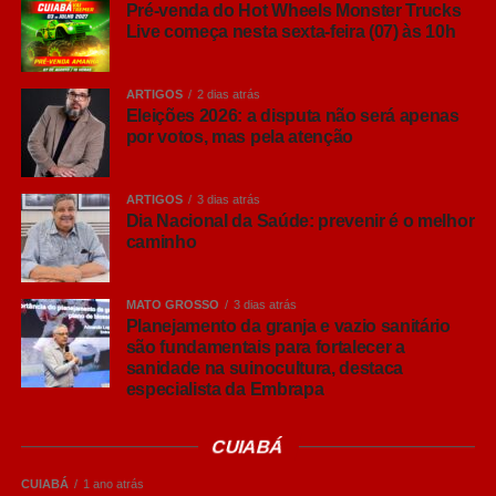
Pré-venda do Hot Wheels Monster Trucks
Live começa nesta sexta-feira (07) às 10h
“Hoje o brasileiro quer conhecer mais sobre aquilo que
consome. Entender por que uma cerveja tem determinado
aroma, o que muda entre uma Pilsen e uma IPA ou
ARTIGOS
2 dias atrás
descobrir como a fermentação influencia o resultado final
Eleições 2026: a disputa não será apenas
por votos, mas pela atenção
e torna a experiência muito mais interessante. Não existe
um estilo melhor que outro, sempre tem aquele que
combina mais com o gosto do consumidor e com cada
ARTIGOS
3 dias atrás
ocasião”, comenta Ana Paula Nicolino, especialista em
Dia Nacional da Saúde: prevenir é o melhor
caminho
análise sensorial do Grupo Petrópolis.
Lager, Ale… afinal, qual é a diferença?
MATO GROSSO
3 dias atrás
Antes de conhecer os principais estilos, vale entender
Planejamento da granja e vazio sanitário
que grande parte das cervejas comerciais são
são fundamentais para fortalecer a
sanidade na suinocultura, destaca
classificadas em duas grandes famílias: Lager e Ale.
especialista da Embrapa
A principal diferença entre elas está na fermentação. As
CUIABÁ
cervejas Lager utilizam leveduras que trabalham em
temperaturas mais baixas, em um processo conhecido
CUIABÁ
1 ano atrás