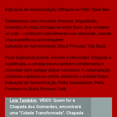
Indicação de harmonização: Ditriguis ou Petra Stark Bier
Sobremesas com chocolate (mousse, brigadeirão,
brownie): As notas torradas do estilo Bock -que remetem
ao café – combinam naturalmente com chocolate, criando
uma experiência aconchegante.
Indicação de harmonização: Black Princess Tião Bock.
Pavê tradicional (creme, biscoito e chocolate): Elegante e
equilibrada, a cerveja escura também complementa o
chocolate sem agregar dulçor excessivo. A carbonatação
contrasta a gordura do creme, deixando o paladar limpo.
Indicação de harmonização: Petra Schwarzbier, Petra
Premium ou Black Princess Dark.
Leia Também:
VÍDEO: Quem for à
Chapada dos Guimarães, encontrará
uma "Cidade Transformada". Chapada