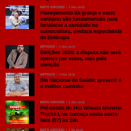
família Ale. Segundo O Guia Oxford da Cerveja, de
MATO GROSSO
3 dias atrás
Garrett Oliver, ela surgiu por problemas logísticos no
Planejamento da granja e vazio
século 19. Os colonizadores britânicos tinham as
sanitário são fundamentais para
fortalecer a sanidade na
cervejas estragadas ao longo de suas viagens à Índia,
suinocultura, destaca especialista
então encontraram a solução de colocar uma
da Embrapa
concentração maior de lúpulo, que age como conservante
natural e dá mais amargor, e de álcool, para que a bebida
ARTIGOS
2 dias atrás
Eleições 2026: a disputa não será
suportasse as longas viagens marítimas sem perder
apenas por votos, mas pela
qualidade.
atenção
Seu diferencial está na maior presença do lúpulo,
ARTIGOS
3 dias atrás
Dia Nacional da Saúde: prevenir é
ingrediente responsável por aromas cítricos, florais e
o melhor caminho
frutados, além de um amargor mais pronunciado quando
comparado às Lagers tradicionais.
MATO GROSSO
2 dias atrás
Consumidores que apreciam sabores mais intensos
Pré-venda do Hot Wheels Monster
Trucks Live começa nesta sexta-
costumam encontrar na IPA uma excelente opção para
feira (07) às 10h
momentos de degustação ou refeições de sabor
marcante, como hambúrgueres artesanais e carnes
MATO GROSSO
1 dia atrás