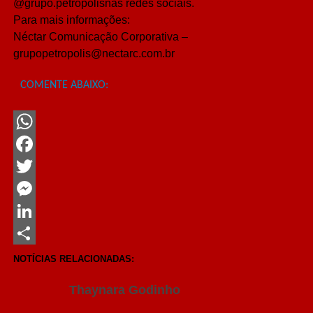
@grupo.petropolisnas redes sociais.
Para mais informações:
Néctar Comunicação Corporativa –
grupopetropolis@nectarc.com.br
COMENTE ABAIXO:
WhatsApp
Facebook
Twitter
Messenger
LinkedIn
Share
NOTÍCIAS RELACIONADAS:
Thaynara Godinho