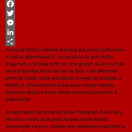
WhatsApp
Facebook
Twitter
Messenger
LinkedIn
A ceia de Natal é sempre marcada por pratos tradicionais
Share
e muitas sobremesas. E, ao contrário do que muitos
imaginam, a cerveja pode ser uma grande aliada na hora
de acompanhar doces típicos da data. Com diferentes
perfis de malte, notas aromáticas e níveis de amargor, a
bebida é uma excelente aliada para realçar sabores,
equilibrar dulçor e trazer novas camadas sensoriais à
degustação.
A especialista sensorial do Grupo Petrópolis, Ana Paula
Nicolino, reuniu dicas práticas para quem deseja
surpreender na ceia, criando uma verdadeira experiência