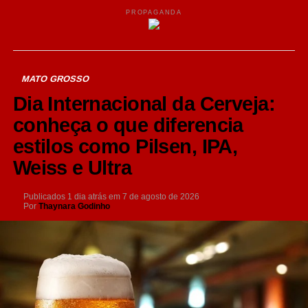
PROPAGANDA
MATO GROSSO
Dia Internacional da Cerveja:
conheça o que diferencia
estilos como Pilsen, IPA,
Weiss e Ultra
Publicados
1 dia atrás
em
7 de agosto de 2026
Por
Thaynara Godinho