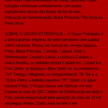
com notas mais acentuadas de malte, caramelo e pão
tostados combinam perfeitamente com esses
ingredientes típicos das festas de fim de ano.
Indicação de harmonização: Black Princess Tião Bock ou
Petra Bock.
SOBRE O GRUPO PETRÓPOLIS – O Grupo Petrópolis é
a única grande empresa do setor cervejeiro com capital
100% nacional. Produz as marcas de cerveja Itaipava,
Petra, Black Princess, Cacildis, Cabaré, Vold X,
Weltenburger, Crystal e Lokal; a cachaça Cabaré; a
vodca Nordka; as bebidas mistas Cabaré Ice, Crystal Ice,
Fest Drinks by Itaipava e Blue Spirit Ice; os energéticos
TNT Energy e Magneto; os refrigerantes It!, Tik Tok e a
Tônica Petra; a bebida esportiva TNT Sport; e a água
mineral Petra. O Grupo possui oito fábricas em seis
Estados e mais de 160 Centros de Distribuição em todo o
País, sendo responsável pela geração de mais de 22 mil
empregos diretos. Saiba mais no link e em