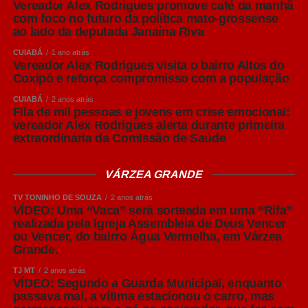
como baixa fermentação, que resulta em bebidas
Vereador Alex Rodrigues promove café da manhã
com foco no futuro da política mato-grossense
normalmente mais leves, refrescantes e de sabor
ao lado da deputada Janaína Riva
equilibrado.
CUIABÁ
1 ano atrás
Vereador Alex Rodrigues visita o bairro Altos do
Já as cervejas Ale utilizam o processo de alta
Coxipó e reforça compromisso com a população
fermentação, realizada em temperaturas mais elevadas.
Esse processo favorece a formação de aromas mais
CUIABÁ
2 anos atrás
Fila de mil pessoas e jovens em crise emocional:
intensos e perfis sensoriais mais complexos.
vereador Alex Rodrigues alerta durante primeira
extraordinária da Comissão de Saúde
Dentro dessas famílias surgem os diversos estilos
conhecidos pelo consumidor, como Pilsen, IPA e Weiss.
VÁRZEA GRANDE
American Lager: o estilo que muitos brasileiros chamam
TV TONINHO DE SOUZA
2 anos atrás
VÍDEO: Uma “Vaca” será sorteada em uma “Rifa”
de Pilsen
realizada pela Igreja Assembleia de Deus Vencer
ou Vencer, do bairro Água Vermelha, em Várzea
No Brasil, é comum que cervejas do estilo American
Grande.
Lager sejam chamadas popularmente de “Pilsen”. Apesar
TJ MT
2 anos atrás
da associação, os dois estilos não são exatamente
VÍDEO: Segundo a Guarda Municipal, enquanto
iguais. A American Lager tornou-se o estilo mais
passava mal, a vítima estacionou o carro, mas
consumido no mundo, representando mais de 90% de