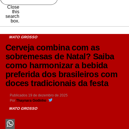
Close
this
search
box.
MATO GROSSO
Cerveja combina com as
sobremesas de Natal? Saiba
como harmonizar a bebida
preferida dos brasileiros com
doces tradicionais da festa
Publicados
19 de dezembro de 2025
Por
Thaynara Godinho
MATO GROSSO