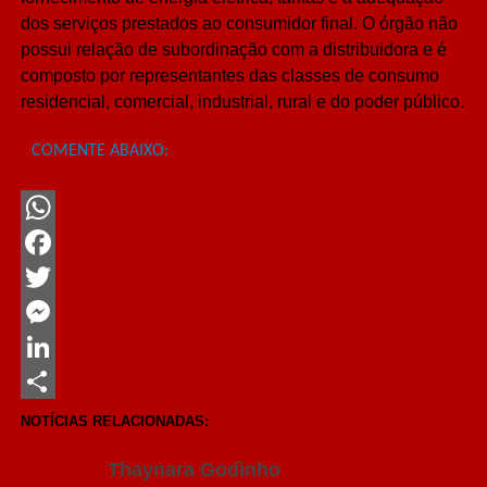
dos serviços prestados ao consumidor final. O órgão não
possui relação de subordinação com a distribuidora e é
composto por representantes das classes de consumo
residencial, comercial, industrial, rural e do poder público.
COMENTE ABAIXO:
WhatsApp
Facebook
Twitter
Messenger
LinkedIn
Share
NOTÍCIAS RELACIONADAS:
Thaynara Godinho