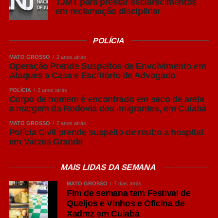
TJMT para prestar esclarecimentos
o Simpósio permite que nossos produtores tenham
em reclamação disciplinar
acesso às melhores práticas e entendam que, muitas
vezes, melhorias no manejo, no planejamento da
POLÍCIA
produção em lotes e no cumprimento do vazio sanitário
geram ganhos expressivos em produtividade e
MATO GROSSO
2 anos atrás
competitividade. A Acrismat trabalha justamente para
Operação Prende Suspeitos de Envolvimento em
Ataques a Casa e Escritório de Advogado
aproximar o produtor dessas informações e fortalecer
cada vez mais a cadeia produtiva em Mato Grosso”,
POLÍCIA
2 anos atrás
Corpo de homem é encontrado em saco de areia
afirmou Frederico Tannure Filho.
à margem da Rodovia dos Imigrantes, em Cuiabá
COMENTE ABAIXO:
MATO GROSSO
2 anos atrás
Polícia Civil prende suspeito de roubo a hospital
em Várzea Grande
WhatsApp
MAIS LIDAS DA SEMANA
Facebook
MATO GROSSO
7 dias atrás
Fim de semana tem Festival de
Twitter
Queijos e Vinhos e Oficina de
Messenger
Xadrez em Cuiabá