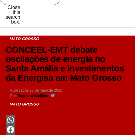
Close
this
search
box.
MATO GROSSO
CONCEEL-EMT debate
oscilações de energia no
Santa Amália e investimentos
da Energisa em Mato Grosso
Publicados
27 de maio de 2026
Por
Thaynara Godinho
MATO GROSSO
WhatsApp