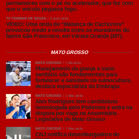
permaneceu com o pé no acelerador, que fez com
grupos da mesma idade nas mesmas salas e realizar o
que o veículo pegasse fogo.
vazio sanitário sempre que possível. São medidas que
TV TONINHO DE SOUZA
2 anos atrás
contribuem muito para preservar a sanidade do rebanho”,
VÍDEO: Uma onda de “Matança de Cachorros”
concluiu o especialista.
provocou medo e revolta entre os moradores do
bairro São Francisco, em Várzea Grande (MT).
Leia Também:
Corpo de Bombeiros
encerra ano letivo de projetos
MATO GROSSO
sociais e entrega medalhas nesta
MATO GROSSO
1 dia atrás
quinta-feira (24)
Planejamento da granja e vazio
sanitário são fundamentais para
Para o presidente da Acrismat, Frederico Tannure Filho,
fortalecer a sanidade na suinocultura,
levar especialistas da Embrapa ao simpósio reforça o
destaca especialista da Embrapa
compromisso da entidade com a difusão de
MATO GROSSO
2 dias atrás
conhecimento técnico que contribua para o fortalecimento
Alex Rodrigues tem candidatura
homologada pelo Podemos e entra na
da suinocultura mato-grossense.
disputa por vaga na Assembleia
Legislativa de Mato Grosso
“A sanidade é um dos maiores patrimônios da
suinocultura brasileira e precisa ser preservada
MATO GROSSO
7 dias atrás
CNJ notifica desembargadora do
diariamente dentro das granjas. Trazer esse debate para