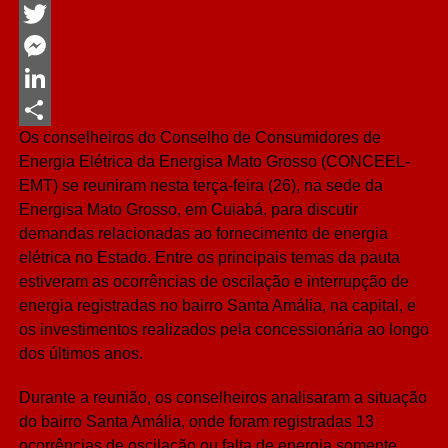
Facebook
Twitter
Messenger
LinkedIn
Os conselheiros do Conselho de Consumidores de
Share
Energia Elétrica da Energisa Mato Grosso (CONCEEL-
EMT) se reuniram nesta terça-feira (26), na sede da
Energisa Mato Grosso, em Cuiabá, para discutir
demandas relacionadas ao fornecimento de energia
elétrica no Estado. Entre os principais temas da pauta
estiveram as ocorrências de oscilação e interrupção de
energia registradas no bairro Santa Amália, na capital, e
os investimentos realizados pela concessionária ao longo
dos últimos anos.
Durante a reunião, os conselheiros analisaram a situação
do bairro Santa Amália, onde foram registradas 13
ocorrências de oscilação ou falta de energia somente