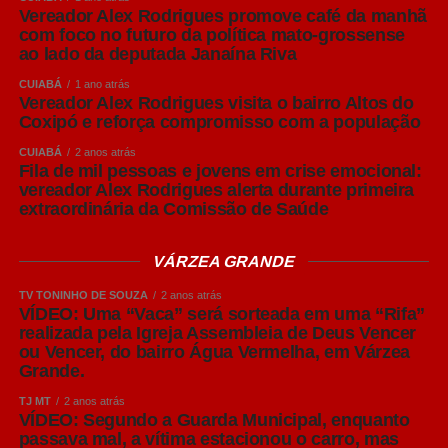
desempenho, maior ganho de peso e melhores
Vereador Alex Rodrigues promove café da manhã
resultados econômicos para o produtor”, afirmou.
com foco no futuro da política mato-grossense
ao lado da deputada Janaína Riva
Embora reconheça que muitas granjas mais antigas
CUIABÁ
1 ano atrás
enfrentam limitações estruturais e altos custos para
Vereador Alex Rodrigues visita o bairro Altos do
adequações completas, Amaral destacou que é possível
Coxipó e reforça compromisso com a população
adotar medidas de manejo capazes de reduzir
CUIABÁ
2 anos atrás
significativamente os riscos sanitários.
Fila de mil pessoas e jovens em crise emocional:
vereador Alex Rodrigues alerta durante primeira
extraordinária da Comissão de Saúde
Entre elas está a produção em lotes, organizando grupos
de matrizes e leitões para que permaneçam juntos
durante cada fase produtiva, respeitando o sistema “todos
VÁRZEA GRANDE
dentro, todos fora”. Essa estratégia facilita a realização do
TV TONINHO DE SOUZA
2 anos atrás
vazio sanitário entre os lotes, permitindo a limpeza,
VÍDEO: Uma “Vaca” será sorteada em uma “Rifa”
desinfecção e quebra do ciclo de transmissão de agentes
realizada pela Igreja Assembleia de Deus Vencer
ou Vencer, do bairro Água Vermelha, em Várzea
causadores de doenças.
Grande.
“Nem sempre é possível construir novas instalações
TJ MT
2 anos atrás
VÍDEO: Segundo a Guarda Municipal, enquanto
imediatamente. Mas, mesmo em estruturas existentes, o
passava mal, a vítima estacionou o carro, mas
produtor pode organizar os animais em lotes, manter