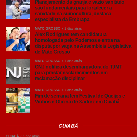
controle rigoroso da entrada de pessoas e que as
Planejamento da granja e vazio sanitário
são fundamentais para fortalecer a
diferentes fases de produção sejam organizadas em
sanidade na suinocultura, destaca
salas específicas. Além disso, é importante manter
especialista da Embrapa
animais da mesma idade juntos, evitando que animais
MATO GROSSO
2 dias atrás
mais velhos transmitam doenças aos mais jovens”,
Alex Rodrigues tem candidatura
explicou.
homologada pelo Podemos e entra na
disputa por vaga na Assembleia Legislativa
Leia Também:
de Mato Grosso
MT avança na gestão
apropriada de resíduos sólidos,
MATO GROSSO
7 dias atrás
aponta relatório da Sema
CNJ notifica desembargadora do TJMT
para prestar esclarecimentos em
reclamação disciplinar
O pesquisador ressaltou que o Brasil já possui um
elevado padrão sanitário na produção de suínos,
MATO GROSSO
7 dias atrás
reconhecido internacionalmente, mas alertou que esse
Fim de semana tem Festival de Queijos e
Vinhos e Oficina de Xadrez em Cuiabá
resultado exige vigilância constante.
“Chegar a um bom nível sanitário é importante, mas
mantê-lo e buscar melhorias contínuas é ainda mais
CUIABÁ
desafiador. Animais saudáveis apresentam melhor
CUIABÁ
1 ano atrás