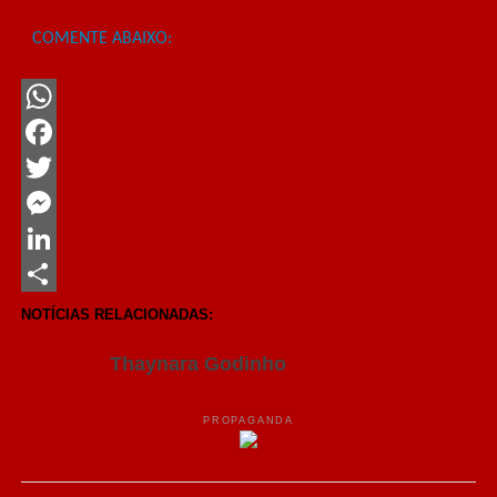
COMENTE ABAIXO:
WhatsApp
Facebook
Twitter
Messenger
LinkedIn
Share
NOTÍCIAS RELACIONADAS:
Thaynara Godinho
PROPAGANDA