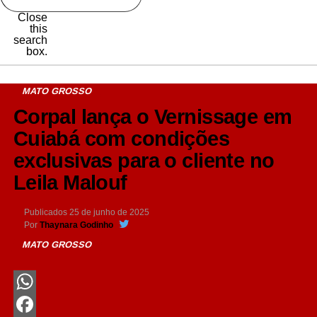
Close
this
search
box.
MATO GROSSO
Corpal lança o Vernissage em
Cuiabá com condições
exclusivas para o cliente no
Leila Malouf
Publicados
25 de junho de 2025
Por
Thaynara Godinho
MATO GROSSO
WhatsApp