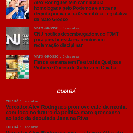
Alex Rodrigues tem candidatura
explicou.
homologada pelo Podemos e entra na
disputa por vaga na Assembleia Legislativa
Leia Também:
de Mato Grosso
Governo de Mato
Grosso apresenta novos editais de
MATO GROSSO
6 dias atrás
fomento à cultura nesta quarta (30)
CNJ notifica desembargadora do TJMT
para prestar esclarecimentos em
reclamação disciplinar
O pesquisador ressaltou que o Brasil já possui um
elevado padrão sanitário na produção de suínos,
MATO GROSSO
6 dias atrás
reconhecido internacionalmente, mas alertou que esse
Fim de semana tem Festival de Queijos e
Vinhos e Oficina de Xadrez em Cuiabá
resultado exige vigilância constante.
“Chegar a um bom nível sanitário é importante, mas
mantê-lo e buscar melhorias contínuas é ainda mais
CUIABÁ
desafiador. Animais saudáveis apresentam melhor
CUIABÁ
1 ano atrás
desempenho, maior ganho de peso e melhores
Vereador Alex Rodrigues promove café da manhã
resultados econômicos para o produtor”, afirmou.
com foco no futuro da política mato-grossense
ao lado da deputada Janaína Riva
Embora reconheça que muitas granjas mais antigas
CUIABÁ
1 ano atrás
enfrentam limitações estruturais e altos custos para
Vereador Alex Rodrigues visita o bairro Altos do