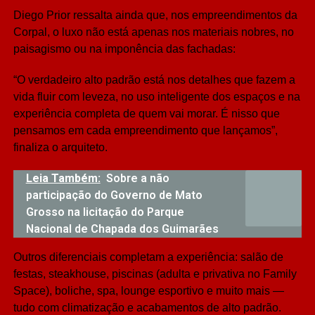
Diego Prior ressalta ainda que, nos empreendimentos da
Corpal, o luxo não está apenas nos materiais nobres, no
paisagismo ou na imponência das fachadas:
“O verdadeiro alto padrão está nos detalhes que fazem a
vida fluir com leveza, no uso inteligente dos espaços e na
experiência completa de quem vai morar. É nisso que
pensamos em cada empreendimento que lançamos”,
finaliza o arquiteto.
Leia Também:
Sobre a não
participação do Governo de Mato
Grosso na licitação do Parque
Nacional de Chapada dos Guimarães
Outros diferenciais completam a experiência: salão de
festas, steakhouse, piscinas (adulta e privativa no Family
Space), boliche, spa, lounge esportivo e muito mais —
tudo com climatização e acabamentos de alto padrão.