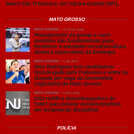
bairro São Francisco, em Várzea Grande (MT).
Leia Também:
VÍDEO: Recebemos
muitas perguntas sobre o "Abono" do
MATO GROSSO
cartão Ser Familia, do Governo de
MATO GROSSO
11 horas atrás
Mato Grosso. Acompanhe a resposta
Planejamento da granja e vazio
da secretária de Assistência Social.
sanitário são fundamentais para
fortalecer a sanidade na suinocultura,
Para o presidente da Acrismat, Frederico Tannure Filho,
destaca especialista da Embrapa
levar especialistas da Embrapa ao simpósio reforça o
MATO GROSSO
1 dia atrás
compromisso da entidade com a difusão de
Alex Rodrigues tem candidatura
homologada pelo Podemos e entra na
conhecimento técnico que contribua para o fortalecimento
disputa por vaga na Assembleia
da suinocultura mato-grossense.
Legislativa de Mato Grosso
“A sanidade é um dos maiores patrimônios da
MATO GROSSO
6 dias atrás
CNJ notifica desembargadora do
suinocultura brasileira e precisa ser preservada
TJMT para prestar esclarecimentos
diariamente dentro das granjas. Trazer esse debate para
em reclamação disciplinar
o Simpósio permite que nossos produtores tenham
acesso às melhores práticas e entendam que, muitas
POLÍCIA
vezes, melhorias no manejo, no planejamento da