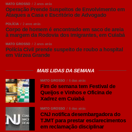
produção em lotes e no cumprimento do vazio sanitário
MATO GROSSO
2 anos atrás
geram ganhos expressivos em produtividade e
Operação Prende Suspeitos de Envolvimento em
Ataques a Casa e Escritório de Advogado
competitividade. A Acrismat trabalha justamente para
aproximar o produtor dessas informações e fortalecer
POLÍCIA
2 anos atrás
Corpo de homem é encontrado em saco de areia
cada vez mais a cadeia produtiva em Mato Grosso”,
à margem da Rodovia dos Imigrantes, em Cuiabá
afirmou Frederico Tannure Filho.
MATO GROSSO
2 anos atrás
Polícia Civil prende suspeito de roubo a hospital
COMENTE ABAIXO:
em Várzea Grande
MAIS LIDAS DA SEMANA
WhatsApp
MATO GROSSO
6 dias atrás
Facebook
Fim de semana tem Festival de
Queijos e Vinhos e Oficina de
Twitter
Xadrez em Cuiabá
Messenger
MATO GROSSO
6 dias atrás
LinkedIn
CNJ notifica desembargadora do
TJMT para prestar esclarecimentos
Share
em reclamação disciplinar