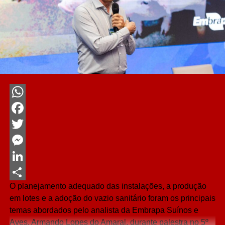
WhatsApp
Facebook
Twitter
Messenger
LinkedIn
O planejamento adequado das instalações, a produção
Share
em lotes e a adoção do vazio sanitário foram os principais
temas abordados pelo analista da Embrapa Suínos e
Aves, Armando Lopes do Amaral, durante palestra no 5º