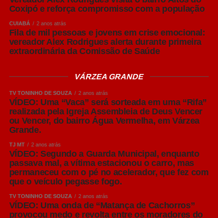
adequações completas, Amaral destacou que é possível
Coxipó e reforça compromisso com a população
adotar medidas de manejo capazes de reduzir
CUIABÁ
2 anos atrás
significativamente os riscos sanitários.
Fila de mil pessoas e jovens em crise emocional:
vereador Alex Rodrigues alerta durante primeira
extraordinária da Comissão de Saúde
Entre elas está a produção em lotes, organizando grupos
de matrizes e leitões para que permaneçam juntos
durante cada fase produtiva, respeitando o sistema “todos
VÁRZEA GRANDE
dentro, todos fora”. Essa estratégia facilita a realização do
TV TONINHO DE SOUZA
2 anos atrás
vazio sanitário entre os lotes, permitindo a limpeza,
VÍDEO: Uma “Vaca” será sorteada em uma “Rifa”
desinfecção e quebra do ciclo de transmissão de agentes
realizada pela Igreja Assembleia de Deus Vencer
ou Vencer, do bairro Água Vermelha, em Várzea
causadores de doenças.
Grande.
“Nem sempre é possível construir novas instalações
TJ MT
2 anos atrás
VÍDEO: Segundo a Guarda Municipal, enquanto
imediatamente. Mas, mesmo em estruturas existentes, o
passava mal, a vítima estacionou o carro, mas
produtor pode organizar os animais em lotes, manter
permaneceu com o pé no acelerador, que fez com
grupos da mesma idade nas mesmas salas e realizar o
que o veículo pegasse fogo.
vazio sanitário sempre que possível. São medidas que
TV TONINHO DE SOUZA
2 anos atrás
contribuem muito para preservar a sanidade do rebanho”,
VÍDEO: Uma onda de “Matança de Cachorros”
concluiu o especialista.
provocou medo e revolta entre os moradores do