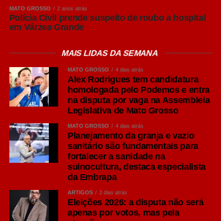
apresentar maior percepção do sabor do malte, corpo
MATO GROSSO
2 anos atrás
Polícia Civil prende suspeito de roubo a hospital
equilibrado e aromas mais evidentes.
em Várzea Grande
São opções versáteis para diferentes ocasiões de
consumo e costumam acompanhar carnes grelhadas,
MAIS LIDAS DA SEMANA
massas e queijos leves.
MATO GROSSO
4 dias atrás
Alex Rodrigues tem candidatura
IPA: personalidade marcada pelo lúpulo
homologada pelo Podemos e entra
Um dos estilos que mais cresceram em popularidade nos
na disputa por vaga na Assembleia
últimos anos é a India Pale Ale (IPA), pertencente à
Legislativa de Mato Grosso
família Ale. Segundo O Guia Oxford da Cerveja, de
MATO GROSSO
4 dias atrás
Garrett Oliver, ela surgiu por problemas logísticos no
Planejamento da granja e vazio
século 19. Os colonizadores britânicos tinham as
sanitário são fundamentais para
fortalecer a sanidade na
cervejas estragadas ao longo de suas viagens à Índia,
suinocultura, destaca especialista
então encontraram a solução de colocar uma
da Embrapa
concentração maior de lúpulo, que age como conservante
natural e dá mais amargor, e de álcool, para que a bebida
ARTIGOS
2 dias atrás
Eleições 2026: a disputa não será
suportasse as longas viagens marítimas sem perder
apenas por votos, mas pela
qualidade.