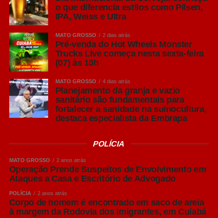
o que diferencia estilos como Pilsen,
IPA, Weiss e Ultra
Leia Também:
Detran-MT realiza
ações educativas sobre segurança
MATO GROSSO
2 dias atrás
no trânsito em todo o Estado
Pré-venda do Hot Wheels Monster
Trucks Live começa nesta sexta-feira
(07) às 10h
A verdadeira Pilsen (em português, Pils em alemão) tem
sua origem na República Tcheca no século XIX.
MATO GROSSO
4 dias atrás
Reconhecida pela alta lupulagem, que lhe confere um
Planejamento da granja e vazio
sanitário são fundamentais para
amargor acentuado, a cerveja pilsen ganhou notoriedade
fortalecer a sanidade na suinocultura,
por ser, à época, uma cerveja clara.
destaca especialista da Embrapa
Puro Malte: mais destaque para o malte
POLÍCIA
Embora “Puro Malte” não seja um estilo de cerveja, mas
uma classificação relacionada aos ingredientes utilizados
MATO GROSSO
2 anos atrás
na produção, o termo se tornou bastante conhecido entre
Operação Prende Suspeitos de Envolvimento em
Ataques a Casa e Escritório de Advogado
os consumidores brasileiros.
POLÍCIA
2 anos atrás
Produzidas exclusivamente com malte de cevada, água,
Corpo de homem é encontrado em saco de areia
à margem da Rodovia dos Imigrantes, em Cuiabá
lúpulo e levedura, as cervejas Puro Malte costumam