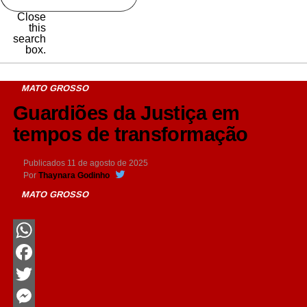
Close
this
search
box.
MATO GROSSO
Guardiões da Justiça em
tempos de transformação
Publicados
11 de agosto de 2025
Por
Thaynara Godinho
MATO GROSSO
WhatsApp
Facebook
Twitter