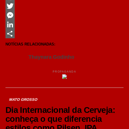
Facebook
Twitter
Messenger
LinkedIn
Share
NOTÍCIAS RELACIONADAS:
Thaynara Godinho
PROPAGANDA
MATO GROSSO
Dia Internacional da Cerveja:
conheça o que diferencia
estilos como Pilsen, IPA,