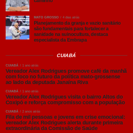
caminho
análise sensorial do Grupo Petrópolis.
Lager, Ale… afinal, qual é a diferença?
MATO GROSSO
4 dias atrás
Antes de conhecer os principais estilos, vale entender
Planejamento da granja e vazio sanitário
que grande parte das cervejas comerciais são
são fundamentais para fortalecer a
sanidade na suinocultura, destaca
classificadas em duas grandes famílias: Lager e Ale.
especialista da Embrapa
A principal diferença entre elas está na fermentação. As
CUIABÁ
cervejas Lager utilizam leveduras que trabalham em
temperaturas mais baixas, em um processo conhecido
CUIABÁ
1 ano atrás
como baixa fermentação, que resulta em bebidas
Vereador Alex Rodrigues promove café da manhã
com foco no futuro da política mato-grossense
normalmente mais leves, refrescantes e de sabor
ao lado da deputada Janaína Riva
equilibrado.
CUIABÁ
1 ano atrás
Vereador Alex Rodrigues visita o bairro Altos do
Já as cervejas Ale utilizam o processo de alta
Coxipó e reforça compromisso com a população
fermentação, realizada em temperaturas mais elevadas.
Esse processo favorece a formação de aromas mais
CUIABÁ
2 anos atrás
Fila de mil pessoas e jovens em crise emocional:
intensos e perfis sensoriais mais complexos.
vereador Alex Rodrigues alerta durante primeira
extraordinária da Comissão de Saúde
Dentro dessas famílias surgem os diversos estilos