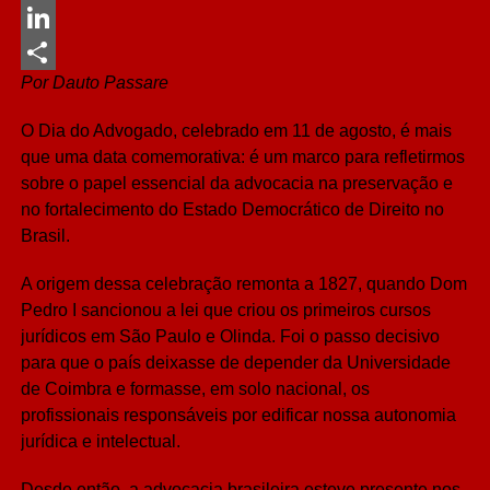
Messenger
LinkedIn
Por Dauto Passare
Share
O Dia do Advogado, celebrado em 11 de agosto, é mais
que uma data comemorativa: é um marco para refletirmos
sobre o papel essencial da advocacia na preservação e
no fortalecimento do Estado Democrático de Direito no
Brasil.
A origem dessa celebração remonta a 1827, quando Dom
Pedro I sancionou a lei que criou os primeiros cursos
jurídicos em São Paulo e Olinda. Foi o passo decisivo
para que o país deixasse de depender da Universidade
de Coimbra e formasse, em solo nacional, os
profissionais responsáveis por edificar nossa autonomia
jurídica e intelectual.
Desde então, a advocacia brasileira esteve presente nos