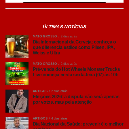
O interesse do brasileiro pelo universo cervejeiro cresceu
nos últimos anos, impulsionando a busca por
informações sobre diferentes estilos e formas de
ÚLTIMAS NOTÍCIAS
consumo. Embora nomes como Pilsen, Lager, IPA, Weiss
e Ultra façam parte do vocabulário de muitos brasileiros,
MATO GROSSO
2 dias atrás
ainda há dúvidas sobre o que realmente diferencia cada
Dia Internacional da Cerveja: conheça o
que diferencia estilos como Pilsen, IPA,
um deles. Fermentação, intensidade dos aromas, corpo,
Weiss e Ultra
amargor e até origem dos estilos ajudam a explicar por
que cada cerveja oferece uma experiência diferente.
MATO GROSSO
2 dias atrás
Pré-venda do Hot Wheels Monster Trucks
Live começa nesta sexta-feira (07) às 10h
“Hoje o brasileiro quer conhecer mais sobre aquilo que
consome. Entender por que uma cerveja tem determinado
aroma, o que muda entre uma Pilsen e uma IPA ou
ARTIGOS
2 dias atrás
descobrir como a fermentação influencia o resultado final
Eleições 2026: a disputa não será apenas
por votos, mas pela atenção
e torna a experiência muito mais interessante. Não existe
um estilo melhor que outro, sempre tem aquele que
combina mais com o gosto do consumidor e com cada
ARTIGOS
4 dias atrás
ocasião”, comenta Ana Paula Nicolino, especialista em
Dia Nacional da Saúde: prevenir é o melhor