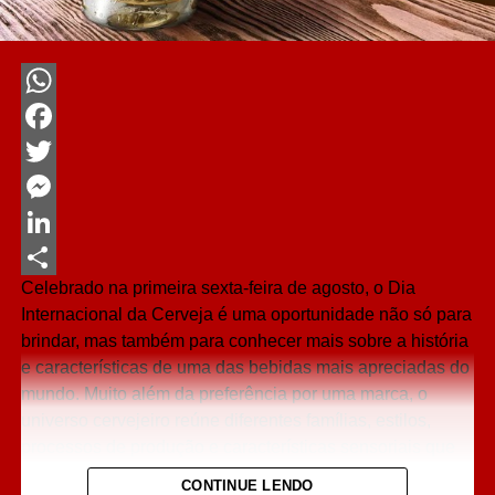
WhatsApp
Facebook
Twitter
Messenger
LinkedIn
Celebrado na primeira sexta-feira de agosto, o Dia
Share
Internacional da Cerveja é uma oportunidade não só para
brindar, mas também para conhecer mais sobre a história
e características de uma das bebidas mais apreciadas do
mundo. Muito além da preferência por uma marca, o
universo cervejeiro reúne diferentes famílias, estilos,
processos de produção e características sensoriais que
influenciam diretamente a experiência de consumo.
CONTINUE LENDO