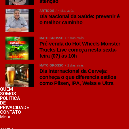
atenção
Seu diferencial está na maior presença do lúpulo,
ARTIGOS
4 dias atrás
Dia Nacional da Saúde: prevenir é
ingrediente responsável por aromas cítricos, florais e
o melhor caminho
frutados, além de um amargor mais pronunciado quando
comparado às Lagers tradicionais.
MATO GROSSO
2 dias atrás
Consumidores que apreciam sabores mais intensos
Pré-venda do Hot Wheels Monster
Trucks Live começa nesta sexta-
costumam encontrar na IPA uma excelente opção para
feira (07) às 10h
momentos de degustação ou refeições de sabor
marcante, como hambúrgueres artesanais e carnes
MATO GROSSO
2 dias atrás
grelhadas.
Dia Internacional da Cerveja:
conheça o que diferencia estilos
como Pilsen, IPA, Weiss e Ultra
Weiss: tradição das cervejas de trigo
QUEM
Outro representante da família Ale é a Weissbier,
SOMOS
tradicional cerveja de trigo originária da Alemanha.
POLÍTICA
DE
PRIVACIDADE
Elaborada com significativa proporção de trigo em sua
CONTATO
composição, ela apresenta espuma abundante, textura
Menu
cremosa e aromas que remetem a banana e cravo,