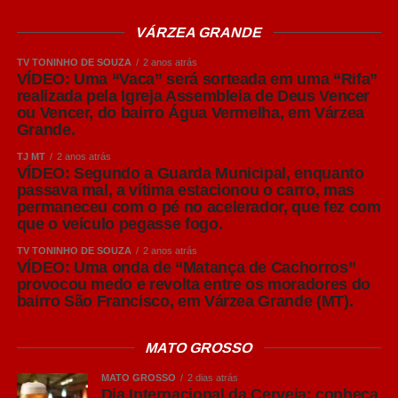
conhecidos pelo consumidor, como Pilsen, IPA e Weiss.
VÁRZEA GRANDE
American Lager: o estilo que muitos brasileiros chamam
TV TONINHO DE SOUZA
2 anos atrás
VÍDEO: Uma “Vaca” será sorteada em uma “Rifa”
de Pilsen
realizada pela Igreja Assembleia de Deus Vencer
ou Vencer, do bairro Água Vermelha, em Várzea
No Brasil, é comum que cervejas do estilo American
Grande.
Lager sejam chamadas popularmente de “Pilsen”. Apesar
TJ MT
2 anos atrás
da associação, os dois estilos não são exatamente
VÍDEO: Segundo a Guarda Municipal, enquanto
iguais. A American Lager tornou-se o estilo mais
passava mal, a vítima estacionou o carro, mas
consumido no mundo, representando mais de 90% de
permaneceu com o pé no acelerador, que fez com
que o veículo pegasse fogo.
toda a produção global de cerveja.
TV TONINHO DE SOUZA
2 anos atrás
Sua principal característica é o equilíbrio entre
VÍDEO: Uma onda de “Matança de Cachorros”
provocou medo e revolta entre os moradores do
refrescância, leve amargor e notas suaves de malte,
bairro São Francisco, em Várzea Grande (MT).
tornando-a extremamente versátil. Por apresentar um
perfil leve, costuma acompanhar bem pizzas,
MATO GROSSO
hambúrgueres, sanduíches, petiscos, carnes brancas e
frutos do mar, sem se sobrepor aos sabores dos
MATO GROSSO
2 dias atrás
alimentos.
Dia Internacional da Cerveja: conheça