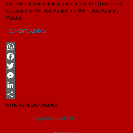
pacientes dos principais planos de saúde. O prédio está
localizado na Av. Dom Aquino, no 355 – Dom Aquino,
Cuiabá.
COMENTE ABAIXO:
WhatsApp
Facebook
Twitter
Messenger
LinkedIn
Share
NOTÍCIAS RELACIONADAS:
Thaynara Godinho