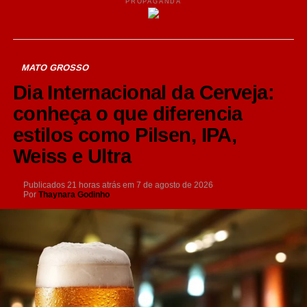
PROPAGANDA
MATO GROSSO
Dia Internacional da Cerveja:
conheça o que diferencia
estilos como Pilsen, IPA,
Weiss e Ultra
Publicados
21 horas atrás
em
7 de agosto de 2026
Por
Thaynara Godinho