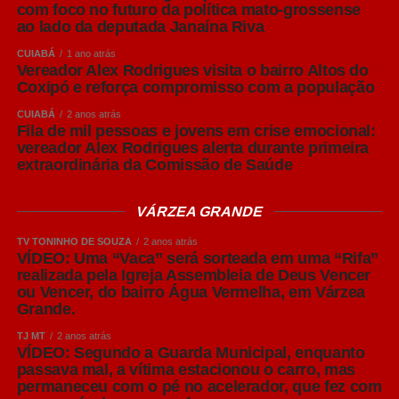
com foco no futuro da política mato-grossense
normalmente mais leves, refrescantes e de sabor
ao lado da deputada Janaína Riva
equilibrado.
CUIABÁ
1 ano atrás
Vereador Alex Rodrigues visita o bairro Altos do
Já as cervejas Ale utilizam o processo de alta
Coxipó e reforça compromisso com a população
fermentação, realizada em temperaturas mais elevadas.
Esse processo favorece a formação de aromas mais
CUIABÁ
2 anos atrás
Fila de mil pessoas e jovens em crise emocional:
intensos e perfis sensoriais mais complexos.
vereador Alex Rodrigues alerta durante primeira
extraordinária da Comissão de Saúde
Dentro dessas famílias surgem os diversos estilos
conhecidos pelo consumidor, como Pilsen, IPA e Weiss.
VÁRZEA GRANDE
American Lager: o estilo que muitos brasileiros chamam
TV TONINHO DE SOUZA
2 anos atrás
VÍDEO: Uma “Vaca” será sorteada em uma “Rifa”
de Pilsen
realizada pela Igreja Assembleia de Deus Vencer
ou Vencer, do bairro Água Vermelha, em Várzea
No Brasil, é comum que cervejas do estilo American
Grande.
Lager sejam chamadas popularmente de “Pilsen”. Apesar
TJ MT
2 anos atrás
da associação, os dois estilos não são exatamente
VÍDEO: Segundo a Guarda Municipal, enquanto
iguais. A American Lager tornou-se o estilo mais
passava mal, a vítima estacionou o carro, mas
consumido no mundo, representando mais de 90% de
permaneceu com o pé no acelerador, que fez com