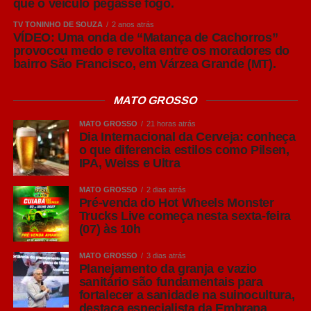
que o veículo pegasse fogo.
toda a produção global de cerveja.
TV TONINHO DE SOUZA
2 anos atrás
Sua principal característica é o equilíbrio entre
VÍDEO: Uma onda de “Matança de Cachorros”
provocou medo e revolta entre os moradores do
refrescância, leve amargor e notas suaves de malte,
bairro São Francisco, em Várzea Grande (MT).
tornando-a extremamente versátil. Por apresentar um
perfil leve, costuma acompanhar bem pizzas,
MATO GROSSO
hambúrgueres, sanduíches, petiscos, carnes brancas e
frutos do mar, sem se sobrepor aos sabores dos
MATO GROSSO
21 horas atrás
alimentos.
Dia Internacional da Cerveja: conheça
o que diferencia estilos como Pilsen,
IPA, Weiss e Ultra
Leia Também:
Governador articula
com Ministério e Força Nacional
MATO GROSSO
2 dias atrás
reforçará segurança na fronteira com
Pré-venda do Hot Wheels Monster
a Bolívia
Trucks Live começa nesta sexta-feira
(07) às 10h
A verdadeira Pilsen (em português, Pils em alemão) tem
MATO GROSSO
3 dias atrás
sua origem na República Tcheca no século XIX.
Planejamento da granja e vazio
Reconhecida pela alta lupulagem, que lhe confere um
sanitário são fundamentais para
amargor acentuado, a cerveja pilsen ganhou notoriedade
fortalecer a sanidade na suinocultura,
destaca especialista da Embrapa
por ser, à época, uma cerveja clara.