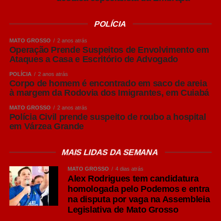
Puro Malte: mais destaque para o malte
POLÍCIA
Embora “Puro Malte” não seja um estilo de cerveja, mas
MATO GROSSO
2 anos atrás
uma classificação relacionada aos ingredientes utilizados
Operação Prende Suspeitos de Envolvimento em
na produção, o termo se tornou bastante conhecido entre
Ataques a Casa e Escritório de Advogado
os consumidores brasileiros.
POLÍCIA
2 anos atrás
Corpo de homem é encontrado em saco de areia
Produzidas exclusivamente com malte de cevada, água,
à margem da Rodovia dos Imigrantes, em Cuiabá
lúpulo e levedura, as cervejas Puro Malte costumam
MATO GROSSO
2 anos atrás
apresentar maior percepção do sabor do malte, corpo
Polícia Civil prende suspeito de roubo a hospital
equilibrado e aromas mais evidentes.
em Várzea Grande
São opções versáteis para diferentes ocasiões de
MAIS LIDAS DA SEMANA
consumo e costumam acompanhar carnes grelhadas,
MATO GROSSO
4 dias atrás
massas e queijos leves.
Alex Rodrigues tem candidatura
homologada pelo Podemos e entra
IPA: personalidade marcada pelo lúpulo
na disputa por vaga na Assembleia
Um dos estilos que mais cresceram em popularidade nos
Legislativa de Mato Grosso
últimos anos é a India Pale Ale (IPA), pertencente à