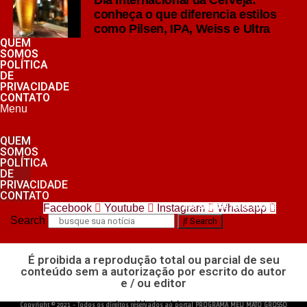
grelhadas.
conheça o que diferencia estilos
como Pilsen, IPA, Weiss e Ultra
Weiss: tradição das cervejas de trigo
QUEM
SOMOS
Outro representante da família Ale é a Weissbier,
POLÍTICA
tradicional cerveja de trigo originária da Alemanha.
DE
PRIVACIDADE
CONTATO
Elaborada com significativa proporção de trigo em sua
Menu
composição, ela apresenta espuma abundante, textura
cremosa e aromas que remetem a banana e cravo,
QUEM
SOMOS
características aromáticas produzidas durante a
POLÍTICA
fermentação e sem adição desses ingredientes.
DE
PRIVACIDADE
CONTATO
Por seu perfil delicado e refrescante, combina
nos siga nas redes sociais
Facebook
Youtube
Instagram
Whatsapp
especialmente com peixes, frutos do mar, saladas e
Search
Search
carnes brancas.
É proibida a reprodução total ou parcial de seu
Ultra: leveza para diferentes momentos
conteúdo sem a autorização por escrito do autor
As cervejas da categoria Ultra ganharam espaço no
e / ou editor
mercado ao atender consumidores que procuram bebidas
desenvolvido e hospedado por
Copyright © 2021 - Todos os direitos reservados ao portal PROGRAMA MEU MATO GROSSO