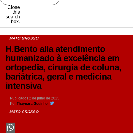
Close
this
search
box.
MATO GROSSO
H.Bento alia atendimento
humanizado à excelência em
ortopedia, cirurgia de coluna,
bariátrica, geral e medicina
intensiva
Publicados
2 de julho de 2025
Por
Thaynara Godinho
MATO GROSSO