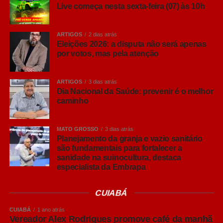
Live começa nesta sexta-feira (07) às 10h
“Hoje o brasileiro quer conhecer mais sobre aquilo que
consome. Entender por que uma cerveja tem determinado
aroma, o que muda entre uma Pilsen e uma IPA ou
ARTIGOS
2 dias atrás
descobrir como a fermentação influencia o resultado final
Eleições 2026: a disputa não será apenas
por votos, mas pela atenção
e torna a experiência muito mais interessante. Não existe
um estilo melhor que outro, sempre tem aquele que
combina mais com o gosto do consumidor e com cada
ARTIGOS
3 dias atrás
ocasião”, comenta Ana Paula Nicolino, especialista em
Dia Nacional da Saúde: prevenir é o melhor
caminho
análise sensorial do Grupo Petrópolis.
Lager, Ale… afinal, qual é a diferença?
MATO GROSSO
3 dias atrás
Antes de conhecer os principais estilos, vale entender
Planejamento da granja e vazio sanitário
que grande parte das cervejas comerciais são
são fundamentais para fortalecer a
sanidade na suinocultura, destaca
classificadas em duas grandes famílias: Lager e Ale.
especialista da Embrapa
A principal diferença entre elas está na fermentação. As
CUIABÁ
cervejas Lager utilizam leveduras que trabalham em
temperaturas mais baixas, em um processo conhecido
CUIABÁ
1 ano atrás
como baixa fermentação, que resulta em bebidas
Vereador Alex Rodrigues promove café da manhã