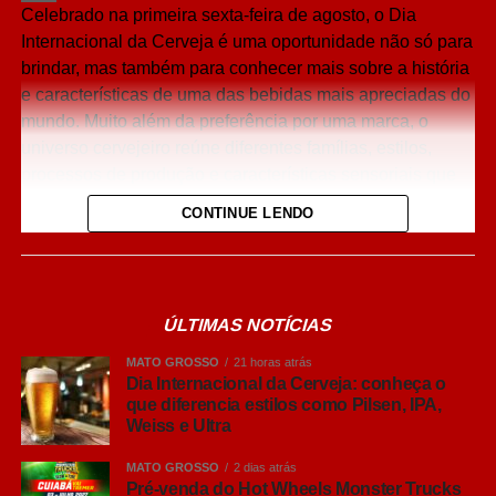
Celebrado na primeira sexta-feira de agosto, o Dia
Share
Internacional da Cerveja é uma oportunidade não só para
brindar, mas também para conhecer mais sobre a história
e características de uma das bebidas mais apreciadas do
mundo. Muito além da preferência por uma marca, o
universo cervejeiro reúne diferentes famílias, estilos,
processos de produção e características sensoriais que
influenciam diretamente a experiência de consumo.
CONTINUE LENDO
O interesse do brasileiro pelo universo cervejeiro cresceu
nos últimos anos, impulsionando a busca por
informações sobre diferentes estilos e formas de
ÚLTIMAS NOTÍCIAS
consumo. Embora nomes como Pilsen, Lager, IPA, Weiss
e Ultra façam parte do vocabulário de muitos brasileiros,
MATO GROSSO
21 horas atrás
ainda há dúvidas sobre o que realmente diferencia cada
Dia Internacional da Cerveja: conheça o
que diferencia estilos como Pilsen, IPA,
um deles. Fermentação, intensidade dos aromas, corpo,
Weiss e Ultra
amargor e até origem dos estilos ajudam a explicar por
que cada cerveja oferece uma experiência diferente.
MATO GROSSO
2 dias atrás
Pré-venda do Hot Wheels Monster Trucks