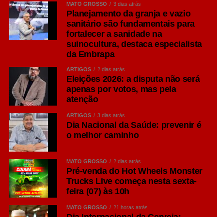
MATO GROSSO
3 dias atrás
família Ale. Segundo O Guia Oxford da Cerveja, de
Planejamento da granja e vazio
Garrett Oliver, ela surgiu por problemas logísticos no
sanitário são fundamentais para
século 19. Os colonizadores britânicos tinham as
fortalecer a sanidade na
cervejas estragadas ao longo de suas viagens à Índia,
suinocultura, destaca especialista
então encontraram a solução de colocar uma
da Embrapa
concentração maior de lúpulo, que age como conservante
ARTIGOS
2 dias atrás
natural e dá mais amargor, e de álcool, para que a bebida
Eleições 2026: a disputa não será
suportasse as longas viagens marítimas sem perder
apenas por votos, mas pela
atenção
qualidade.
ARTIGOS
3 dias atrás
Seu diferencial está na maior presença do lúpulo,
Dia Nacional da Saúde: prevenir é
ingrediente responsável por aromas cítricos, florais e
o melhor caminho
frutados, além de um amargor mais pronunciado quando
comparado às Lagers tradicionais.
MATO GROSSO
2 dias atrás
Pré-venda do Hot Wheels Monster
Consumidores que apreciam sabores mais intensos
Trucks Live começa nesta sexta-
costumam encontrar na IPA uma excelente opção para
feira (07) às 10h
momentos de degustação ou refeições de sabor
MATO GROSSO
21 horas atrás
marcante, como hambúrgueres artesanais e carnes
Dia Internacional da Cerveja: