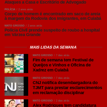
Ataques a Casa e Escritório de Advogado
competitividade. A Acrismat trabalha justamente para
aproximar o produtor dessas informações e fortalecer
POLÍCIA
2 anos atrás
Corpo de homem é encontrado em saco de areia
cada vez mais a cadeia produtiva em Mato Grosso”,
à margem da Rodovia dos Imigrantes, em Cuiabá
afirmou Frederico Tannure Filho.
MATO GROSSO
2 anos atrás
Polícia Civil prende suspeito de roubo a hospital
COMENTE ABAIXO:
em Várzea Grande
MAIS LIDAS DA SEMANA
WhatsApp
MATO GROSSO
7 dias atrás
Facebook
Fim de semana tem Festival de
Queijos e Vinhos e Oficina de
Twitter
Xadrez em Cuiabá
Messenger
MATO GROSSO
7 dias atrás
LinkedIn
CNJ notifica desembargadora do
TJMT para prestar esclarecimentos
Share
em reclamação disciplinar
MATO GROSSO
2 dias atrás
Alex Rodrigues tem candidatura