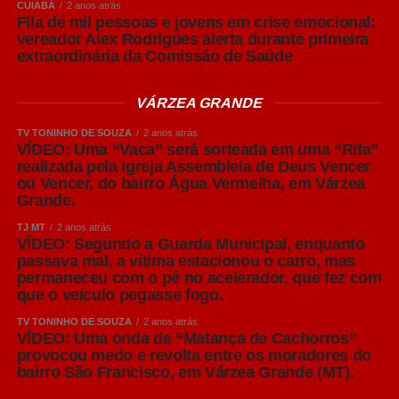
CUIABÁ
2 anos atrás
adequações completas, Amaral destacou que é possível
Fila de mil pessoas e jovens em crise emocional:
adotar medidas de manejo capazes de reduzir
vereador Alex Rodrigues alerta durante primeira
significativamente os riscos sanitários.
extraordinária da Comissão de Saúde
Entre elas está a produção em lotes, organizando grupos
VÁRZEA GRANDE
de matrizes e leitões para que permaneçam juntos
TV TONINHO DE SOUZA
2 anos atrás
durante cada fase produtiva, respeitando o sistema “todos
VÍDEO: Uma “Vaca” será sorteada em uma “Rifa”
dentro, todos fora”. Essa estratégia facilita a realização do
realizada pela Igreja Assembleia de Deus Vencer
vazio sanitário entre os lotes, permitindo a limpeza,
ou Vencer, do bairro Água Vermelha, em Várzea
Grande.
desinfecção e quebra do ciclo de transmissão de agentes
causadores de doenças.
TJ MT
2 anos atrás
VÍDEO: Segundo a Guarda Municipal, enquanto
passava mal, a vítima estacionou o carro, mas
“Nem sempre é possível construir novas instalações
permaneceu com o pé no acelerador, que fez com
imediatamente. Mas, mesmo em estruturas existentes, o
que o veículo pegasse fogo.
produtor pode organizar os animais em lotes, manter
TV TONINHO DE SOUZA
2 anos atrás
grupos da mesma idade nas mesmas salas e realizar o
VÍDEO: Uma onda de “Matança de Cachorros”
vazio sanitário sempre que possível. São medidas que
provocou medo e revolta entre os moradores do
contribuem muito para preservar a sanidade do rebanho”,
bairro São Francisco, em Várzea Grande (MT).
concluiu o especialista.