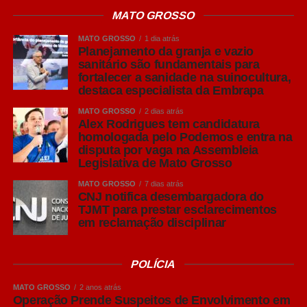
MATO GROSSO
Leia Também:
Vídeo registra
MATO GROSSO
1 dia atrás
momento em que bandidos rendem
Planejamento da granja e vazio
PM e fogem após ele reagir
sanitário são fundamentais para
fortalecer a sanidade na suinocultura,
Para o presidente da Acrismat, Frederico Tannure Filho,
destaca especialista da Embrapa
levar especialistas da Embrapa ao simpósio reforça o
MATO GROSSO
2 dias atrás
compromisso da entidade com a difusão de
Alex Rodrigues tem candidatura
homologada pelo Podemos e entra na
conhecimento técnico que contribua para o fortalecimento
disputa por vaga na Assembleia
da suinocultura mato-grossense.
Legislativa de Mato Grosso
“A sanidade é um dos maiores patrimônios da
MATO GROSSO
7 dias atrás
CNJ notifica desembargadora do
suinocultura brasileira e precisa ser preservada
TJMT para prestar esclarecimentos
diariamente dentro das granjas. Trazer esse debate para
em reclamação disciplinar
o Simpósio permite que nossos produtores tenham
acesso às melhores práticas e entendam que, muitas
POLÍCIA
vezes, melhorias no manejo, no planejamento da
produção em lotes e no cumprimento do vazio sanitário
MATO GROSSO
2 anos atrás
geram ganhos expressivos em produtividade e
Operação Prende Suspeitos de Envolvimento em