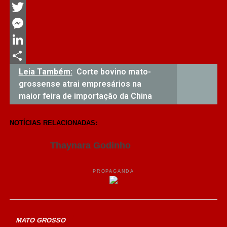
Facebook
Twitter
Messenger
LinkedIn
Share
Leia Também:
Corte bovino mato-
grossense atrai empresários na
maior feira de importação da China
NOTÍCIAS RELACIONADAS:
Thaynara Godinho
PROPAGANDA
MATO GROSSO