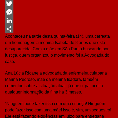
Facebook
Twitter
Messenger
LinkedIn
Aconteceu na tarde desta quinta-feira (14), uma carreata
Share
em homenagem a menina Isabela de 8 anos que está
desaparecida. Com a mãe em São Paulo buscando por
justiça, quem organizou o movimento foi a Advogada do
caso.
Ana Lúcia Ricarte a advogada da enfermeira cuiabana
Marina Pedroso, mãe da menina Isadora, também
comentou sobre a situação atual, já que o pai oculta
qualquer informação da filha há 3 meses.
“Ninguém pode fazer isso com uma criança! Ninguém
pode fazer isso com uma mãe! Isso é, sim, um sequestro!
Ele está fazendo exigências em juízo para entregar a