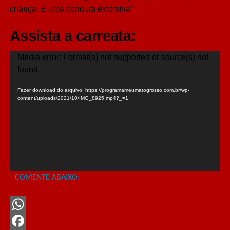
criança. É uma conduta extorsiva”
Assista a carreata:
Tocador
Media error: Format(s) not supported or source(s) not
de
found
vídeo
Fazer download do arquivo: https://programameumatogrosso.com.br/wp-
content/uploads/2021/10/IMG_8925.mp4?_=1
COMENTE ABAIXO:
WhatsApp