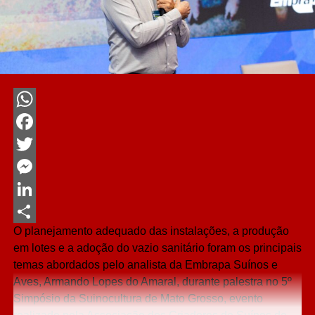
WhatsApp
Facebook
Twitter
Messenger
LinkedIn
O planejamento adequado das instalações, a produção
Share
em lotes e a adoção do vazio sanitário foram os principais
temas abordados pelo analista da Embrapa Suínos e
Aves, Armando Lopes do Amaral, durante palestra no 5º
Simpósio da Suinocultura de Mato Grosso, evento