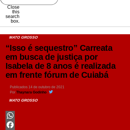
Close
this
search
box.
MATO GROSSO
“Isso é sequestro” Carreata
em busca de justiça por
Isabela de 8 anos é realizada
em frente fórum de Cuiabá
Publicados
14 de outubro de 2021
Por
Thaynara Godinho
MATO GROSSO
WhatsApp