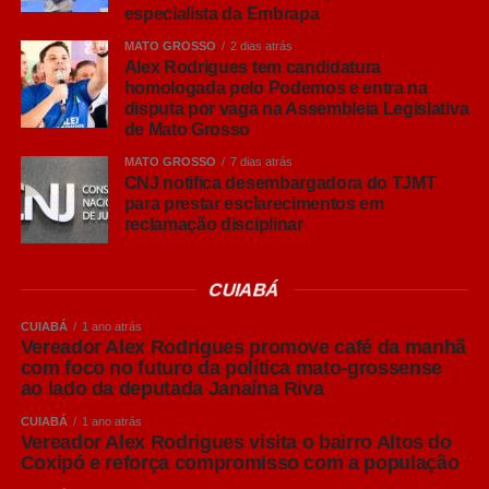
especialista da Embrapa
Leia Também:
Personalidades
políticas e lideranças agradecem à
MATO GROSSO
2 dias atrás
Alex Rodrigues tem candidatura
primeira-dama de MT pela atuação
homologada pelo Podemos e entra na
com associações de bairros do
disputa por vaga na Assembleia Legislativa
Estado
de Mato Grosso
MATO GROSSO
7 dias atrás
O pesquisador ressaltou que o Brasil já possui um
CNJ notifica desembargadora do TJMT
elevado padrão sanitário na produção de suínos,
para prestar esclarecimentos em
reconhecido internacionalmente, mas alertou que esse
reclamação disciplinar
resultado exige vigilância constante.
CUIABÁ
“Chegar a um bom nível sanitário é importante, mas
mantê-lo e buscar melhorias contínuas é ainda mais
CUIABÁ
1 ano atrás
Vereador Alex Rodrigues promove café da manhã
desafiador. Animais saudáveis apresentam melhor
com foco no futuro da política mato-grossense
desempenho, maior ganho de peso e melhores
ao lado da deputada Janaína Riva
resultados econômicos para o produtor”, afirmou.
CUIABÁ
1 ano atrás
Vereador Alex Rodrigues visita o bairro Altos do
Embora reconheça que muitas granjas mais antigas
Coxipó e reforça compromisso com a população
enfrentam limitações estruturais e altos custos para