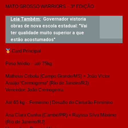
MATO GROSSO WARRIORS – 3ª EDIÇÃO
Leia Também:
Governador vistoria
obras de nova escola estadual: "Vai
ter qualidade muito superior a que
estão acostumados"
Card Principal
Peso Médio – até 75kg
Matheus Cebola (Campo Grande/MS) × João Victor
Araújo “Cremogema” (Rio de Janeiro/RJ)
Vencedor: João Cremogema
Até 65 kg – Feminino | Desafio do Cinturão Feminino
Ana Clara Cunha (Cambé/PR) × Rayssa Silva Máximo
(Rio de Janeiro/RJ)