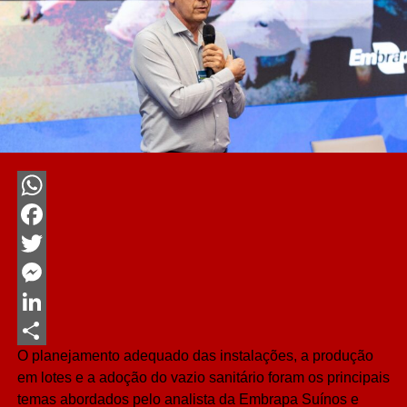
WhatsApp
Facebook
Twitter
Messenger
LinkedIn
O planejamento adequado das instalações, a produção
Share
em lotes e a adoção do vazio sanitário foram os principais
temas abordados pelo analista da Embrapa Suínos e