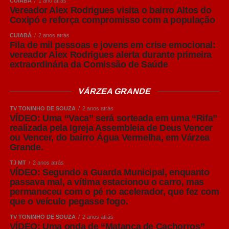
CUIABÁ
1 ano atrás
enfrentam limitações estruturais e altos custos para
Vereador Alex Rodrigues visita o bairro Altos do
adequações completas, Amaral destacou que é possível
Coxipó e reforça compromisso com a população
adotar medidas de manejo capazes de reduzir
CUIABÁ
2 anos atrás
significativamente os riscos sanitários.
Fila de mil pessoas e jovens em crise emocional:
vereador Alex Rodrigues alerta durante primeira
extraordinária da Comissão de Saúde
Entre elas está a produção em lotes, organizando grupos
de matrizes e leitões para que permaneçam juntos
durante cada fase produtiva, respeitando o sistema “todos
VÁRZEA GRANDE
dentro, todos fora”. Essa estratégia facilita a realização do
TV TONINHO DE SOUZA
2 anos atrás
vazio sanitário entre os lotes, permitindo a limpeza,
VÍDEO: Uma “Vaca” será sorteada em uma “Rifa”
desinfecção e quebra do ciclo de transmissão de agentes
realizada pela Igreja Assembleia de Deus Vencer
ou Vencer, do bairro Água Vermelha, em Várzea
causadores de doenças.
Grande.
“Nem sempre é possível construir novas instalações
TJ MT
2 anos atrás
VÍDEO: Segundo a Guarda Municipal, enquanto
imediatamente. Mas, mesmo em estruturas existentes, o
passava mal, a vítima estacionou o carro, mas
produtor pode organizar os animais em lotes, manter
permaneceu com o pé no acelerador, que fez com
grupos da mesma idade nas mesmas salas e realizar o
que o veículo pegasse fogo.
vazio sanitário sempre que possível. São medidas que
TV TONINHO DE SOUZA
2 anos atrás
contribuem muito para preservar a sanidade do rebanho”,
VÍDEO: Uma onda de “Matança de Cachorros”