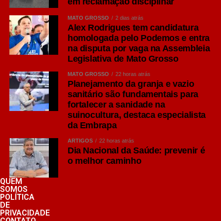
em reclamação disciplinar
MATO GROSSO
2 dias atrás
Alex Rodrigues tem candidatura
homologada pelo Podemos e entra
na disputa por vaga na Assembleia
Legislativa de Mato Grosso
MATO GROSSO
22 horas atrás
Planejamento da granja e vazio
sanitário são fundamentais para
fortalecer a sanidade na
suinocultura, destaca especialista
da Embrapa
ARTIGOS
22 horas atrás
Dia Nacional da Saúde: prevenir é
o melhor caminho
QUEM
SOMOS
POLÍTICA
DE
PRIVACIDADE
CONTATO