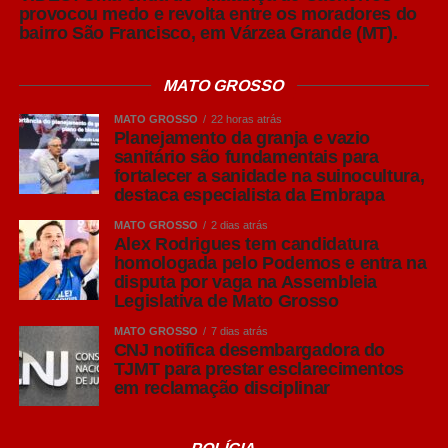
concluiu o especialista.
provocou medo e revolta entre os moradores do
bairro São Francisco, em Várzea Grande (MT).
Leia Também:
Professora
desaparecida em Várzea Grande é
MATO GROSSO
encontrada pela família
MATO GROSSO
22 horas atrás
Planejamento da granja e vazio
Para o presidente da Acrismat, Frederico Tannure Filho,
sanitário são fundamentais para
fortalecer a sanidade na suinocultura,
levar especialistas da Embrapa ao simpósio reforça o
destaca especialista da Embrapa
compromisso da entidade com a difusão de
conhecimento técnico que contribua para o fortalecimento
MATO GROSSO
2 dias atrás
Alex Rodrigues tem candidatura
da suinocultura mato-grossense.
homologada pelo Podemos e entra na
disputa por vaga na Assembleia
“A sanidade é um dos maiores patrimônios da
Legislativa de Mato Grosso
suinocultura brasileira e precisa ser preservada
MATO GROSSO
7 dias atrás
diariamente dentro das granjas. Trazer esse debate para
CNJ notifica desembargadora do
o Simpósio permite que nossos produtores tenham
TJMT para prestar esclarecimentos
em reclamação disciplinar
acesso às melhores práticas e entendam que, muitas
vezes, melhorias no manejo, no planejamento da
produção em lotes e no cumprimento do vazio sanitário