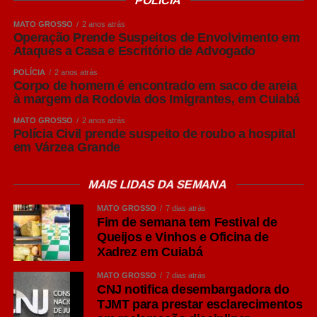
POLÍCIA
geram ganhos expressivos em produtividade e
competitividade. A Acrismat trabalha justamente para
MATO GROSSO
2 anos atrás
Operação Prende Suspeitos de Envolvimento em
aproximar o produtor dessas informações e fortalecer
Ataques a Casa e Escritório de Advogado
cada vez mais a cadeia produtiva em Mato Grosso”,
POLÍCIA
2 anos atrás
afirmou Frederico Tannure Filho.
Corpo de homem é encontrado em saco de areia
à margem da Rodovia dos Imigrantes, em Cuiabá
COMENTE ABAIXO:
MATO GROSSO
2 anos atrás
Polícia Civil prende suspeito de roubo a hospital
em Várzea Grande
WhatsApp
MAIS LIDAS DA SEMANA
Facebook
MATO GROSSO
7 dias atrás
Twitter
Fim de semana tem Festival de
Messenger
Queijos e Vinhos e Oficina de
Xadrez em Cuiabá
LinkedIn
MATO GROSSO
7 dias atrás
Share
CNJ notifica desembargadora do
TJMT para prestar esclarecimentos