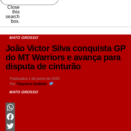
Close
this
search
box.
MATO GROSSO
João Victor Silva conquista GP
do MT Warriors e avança para
disputa de cinturão
Publicados
1 de junho de 2026
Por
Thaynara Godinho
MATO GROSSO
WhatsApp
Facebook