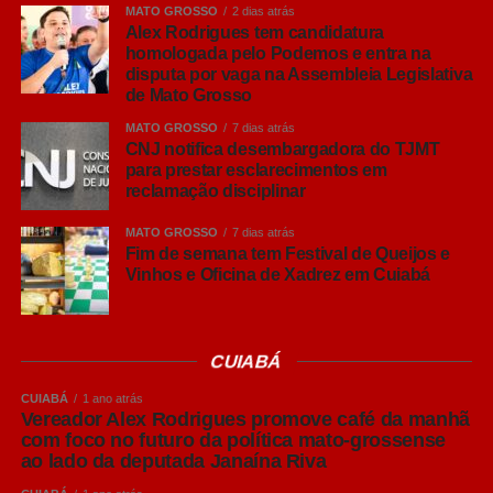
MATO GROSSO
2 dias atrás
mais velhos transmitam doenças aos mais jovens”,
Alex Rodrigues tem candidatura
explicou.
homologada pelo Podemos e entra na
disputa por vaga na Assembleia Legislativa
Leia Também:
de Mato Grosso
Centro de Pesquisa da
PMMT apresenta trabalho científico
MATO GROSSO
7 dias atrás
em evento da Sesp
CNJ notifica desembargadora do TJMT
para prestar esclarecimentos em
reclamação disciplinar
O pesquisador ressaltou que o Brasil já possui um
elevado padrão sanitário na produção de suínos,
MATO GROSSO
7 dias atrás
reconhecido internacionalmente, mas alertou que esse
Fim de semana tem Festival de Queijos e
Vinhos e Oficina de Xadrez em Cuiabá
resultado exige vigilância constante.
“Chegar a um bom nível sanitário é importante, mas
mantê-lo e buscar melhorias contínuas é ainda mais
CUIABÁ
desafiador. Animais saudáveis apresentam melhor
CUIABÁ
1 ano atrás
desempenho, maior ganho de peso e melhores
Vereador Alex Rodrigues promove café da manhã
resultados econômicos para o produtor”, afirmou.
com foco no futuro da política mato-grossense
ao lado da deputada Janaína Riva
Embora reconheça que muitas granjas mais antigas