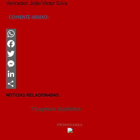
Vencedor: João Victor Silva
COMENTE ABAIXO:
WhatsApp
Facebook
Twitter
Messenger
LinkedIn
Share
NOTÍCIAS RELACIONADAS:
Thaynara Godinho
PROPAGANDA