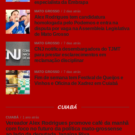
especialista da Embrapa
animais da mesma idade juntos, evitando que animais
MATO GROSSO
2 dias atrás
mais velhos transmitam doenças aos mais jovens”,
Alex Rodrigues tem candidatura
explicou.
homologada pelo Podemos e entra na
disputa por vaga na Assembleia Legislativa
Leia Também:
de Mato Grosso
Operação prende
servidor da Funai e cacique por
MATO GROSSO
7 dias atrás
propina de madeireiros e garimpeiros
CNJ notifica desembargadora do TJMT
para prestar esclarecimentos em
reclamação disciplinar
O pesquisador ressaltou que o Brasil já possui um
elevado padrão sanitário na produção de suínos,
MATO GROSSO
7 dias atrás
reconhecido internacionalmente, mas alertou que esse
Fim de semana tem Festival de Queijos e
Vinhos e Oficina de Xadrez em Cuiabá
resultado exige vigilância constante.
“Chegar a um bom nível sanitário é importante, mas
mantê-lo e buscar melhorias contínuas é ainda mais
CUIABÁ
desafiador. Animais saudáveis apresentam melhor
CUIABÁ
1 ano atrás
desempenho, maior ganho de peso e melhores
Vereador Alex Rodrigues promove café da manhã
resultados econômicos para o produtor”, afirmou.
com foco no futuro da política mato-grossense
ao lado da deputada Janaína Riva