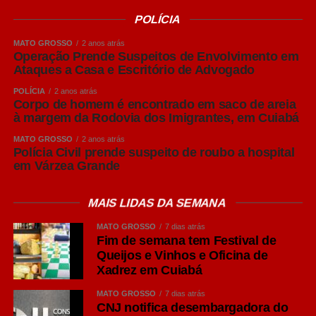
produção em lotes e no cumprimento do vazio sanitário
POLÍCIA
geram ganhos expressivos em produtividade e
competitividade. A Acrismat trabalha justamente para
MATO GROSSO
2 anos atrás
Operação Prende Suspeitos de Envolvimento em
aproximar o produtor dessas informações e fortalecer
Ataques a Casa e Escritório de Advogado
cada vez mais a cadeia produtiva em Mato Grosso”,
POLÍCIA
2 anos atrás
afirmou Frederico Tannure Filho.
Corpo de homem é encontrado em saco de areia
à margem da Rodovia dos Imigrantes, em Cuiabá
COMENTE ABAIXO:
MATO GROSSO
2 anos atrás
Polícia Civil prende suspeito de roubo a hospital
em Várzea Grande
WhatsApp
MAIS LIDAS DA SEMANA
Facebook
MATO GROSSO
7 dias atrás
Twitter
Fim de semana tem Festival de
Messenger
Queijos e Vinhos e Oficina de
Xadrez em Cuiabá
LinkedIn
MATO GROSSO
7 dias atrás
Share
CNJ notifica desembargadora do