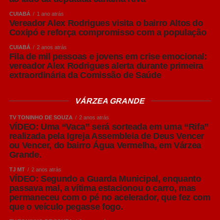
Embora reconheça que muitas granjas mais antigas
CUIABÁ
1 ano atrás
enfrentam limitações estruturais e altos custos para
Vereador Alex Rodrigues visita o bairro Altos do
adequações completas, Amaral destacou que é possível
Coxipó e reforça compromisso com a população
adotar medidas de manejo capazes de reduzir
CUIABÁ
2 anos atrás
significativamente os riscos sanitários.
Fila de mil pessoas e jovens em crise emocional:
vereador Alex Rodrigues alerta durante primeira
extraordinária da Comissão de Saúde
Entre elas está a produção em lotes, organizando grupos
de matrizes e leitões para que permaneçam juntos
durante cada fase produtiva, respeitando o sistema “todos
VÁRZEA GRANDE
dentro, todos fora”. Essa estratégia facilita a realização do
TV TONINHO DE SOUZA
2 anos atrás
vazio sanitário entre os lotes, permitindo a limpeza,
VÍDEO: Uma “Vaca” será sorteada em uma “Rifa”
desinfecção e quebra do ciclo de transmissão de agentes
realizada pela Igreja Assembleia de Deus Vencer
ou Vencer, do bairro Água Vermelha, em Várzea
causadores de doenças.
Grande.
“Nem sempre é possível construir novas instalações
TJ MT
2 anos atrás
VÍDEO: Segundo a Guarda Municipal, enquanto
imediatamente. Mas, mesmo em estruturas existentes, o
passava mal, a vítima estacionou o carro, mas
produtor pode organizar os animais em lotes, manter
permaneceu com o pé no acelerador, que fez com
grupos da mesma idade nas mesmas salas e realizar o
que o veículo pegasse fogo.
vazio sanitário sempre que possível. São medidas que