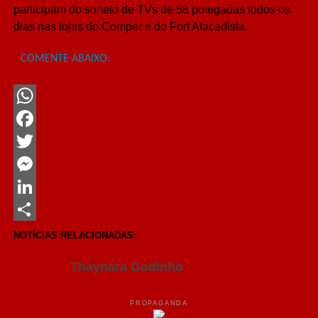
participam do sorteio de TVs de 58 polegadas todos os
dias nas lojas do Comper e do Fort Atacadista.
COMENTE ABAIXO:
WhatsApp
Facebook
Twitter
Messenger
LinkedIn
Share
NOTÍCIAS RELACIONADAS:
Thaynara Godinho
PROPAGANDA