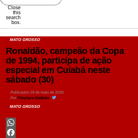
Close
this
search
box.
MATO GROSSO
Ronaldão, campeão da Copa
de 1994, participa de ação
especial em Cuiabá neste
sábado (30)
Publicados
28 de maio de 2026
Por
Thaynara Godinho
MATO GROSSO
WhatsApp