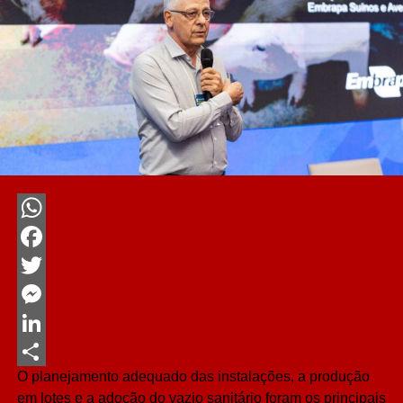
WhatsApp
Facebook
Twitter
Messenger
LinkedIn
O planejamento adequado das instalações, a produção
Share
em lotes e a adoção do vazio sanitário foram os principais