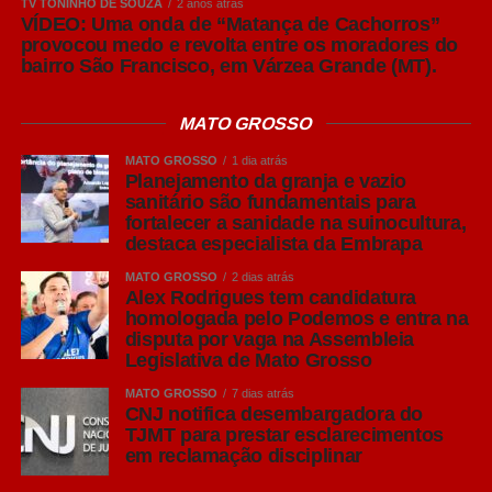
TV TONINHO DE SOUZA
2 anos atrás
contribuem muito para preservar a sanidade do rebanho”,
VÍDEO: Uma onda de “Matança de Cachorros”
concluiu o especialista.
provocou medo e revolta entre os moradores do
bairro São Francisco, em Várzea Grande (MT).
Leia Também:
Oito motoristas são
presos e autuados em flagrante por
MATO GROSSO
embriaguez ao volante
MATO GROSSO
1 dia atrás
Planejamento da granja e vazio
Para o presidente da Acrismat, Frederico Tannure Filho,
sanitário são fundamentais para
fortalecer a sanidade na suinocultura,
levar especialistas da Embrapa ao simpósio reforça o
destaca especialista da Embrapa
compromisso da entidade com a difusão de
conhecimento técnico que contribua para o fortalecimento
MATO GROSSO
2 dias atrás
Alex Rodrigues tem candidatura
da suinocultura mato-grossense.
homologada pelo Podemos e entra na
disputa por vaga na Assembleia
“A sanidade é um dos maiores patrimônios da
Legislativa de Mato Grosso
suinocultura brasileira e precisa ser preservada
MATO GROSSO
7 dias atrás
diariamente dentro das granjas. Trazer esse debate para
CNJ notifica desembargadora do
o Simpósio permite que nossos produtores tenham
TJMT para prestar esclarecimentos
em reclamação disciplinar
acesso às melhores práticas e entendam que, muitas
vezes, melhorias no manejo, no planejamento da