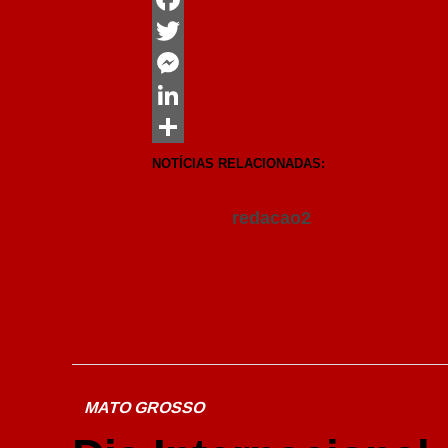
Facebook
Twitter
Messenger
LinkedIn
Share
NOTÍCIAS RELACIONADAS:
redacao2
MATO GROSSO