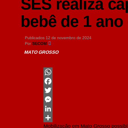
SES realiza c
bebê de 1 ano
Publicados
12 de novembro de 2024
Por
SECOM
MATO GROSSO
WhatsApp
Facebook
Twitter
Messenger
LinkedIn
Mobilização em Mato Grosso possibi
Share