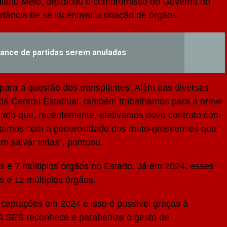
uliano Melo, destacou o compromisso do Governo do
rtância de se incentivar a doação de órgãos.
hance de partidas serem anuladas
para a questão dos transplantes. Além das diversas
 da Central Estadual, também trabalhamos para a breve
endo que, recentemente, efetivamos novo contrato com
tamos com a generosidade dos mato-grossenses que,
m salvar vidas”, pontuou.
 e 7 múltiplos órgãos no Estado. Já em 2024, esses
 e 12 múltiplos órgãos.
aptações em 2024 e isso é possível graças à
. A SES reconhece e parabeniza o gesto de