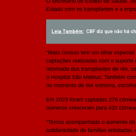
O secretário de Estado de Saúde, J
Estado com os transplantes e a impo
Leia Também:
CBF diz que não há c
“Mato Grosso tem um olhar especial 
captações realizadas com o suporte
retomada dos transplantes de rim, s
o Hospital São Mateus. Também con
no momento de dor extrema, escolhe
Em 2023 foram captadas 276 córneas
números cresceram para 420 córneas
“Temos acompanhado o aumento de c
solidariedade de famílias enlutadas