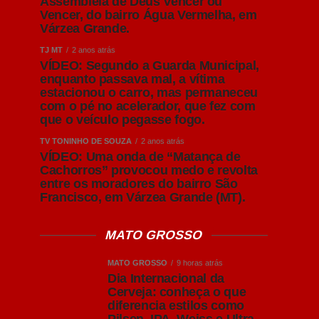
Assembleia de Deus Vencer ou
Vencer, do bairro Água Vermelha, em
Várzea Grande.
TJ MT
2 anos atrás
VÍDEO: Segundo a Guarda Municipal,
enquanto passava mal, a vítima
estacionou o carro, mas permaneceu
com o pé no acelerador, que fez com
que o veículo pegasse fogo.
TV TONINHO DE SOUZA
2 anos atrás
VÍDEO: Uma onda de “Matança de
Cachorros” provocou medo e revolta
entre os moradores do bairro São
Francisco, em Várzea Grande (MT).
MATO GROSSO
MATO GROSSO
9 horas atrás
Dia Internacional da
Cerveja: conheça o que
diferencia estilos como