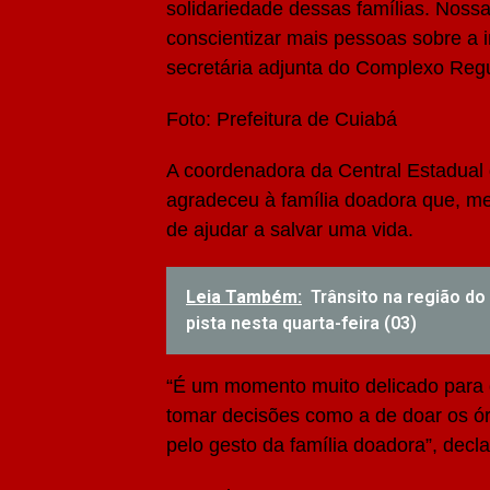
solidariedade dessas famílias. Noss
conscientizar mais pessoas sobre a 
secretária adjunta do Complexo Reg
Foto: Prefeitura de Cuiabá
A coordenadora da Central Estadual 
agradeceu à família doadora que, m
de ajudar a salvar uma vida.
Leia Também:
Trânsito na região do
pista nesta quarta-feira (03)
“É um momento muito delicado para
tomar decisões como a de doar os ó
pelo gesto da família doadora”, decla