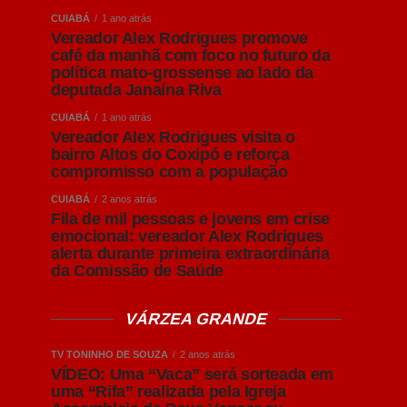
CUIABÁ
1 ano atrás
Vereador Alex Rodrigues promove
café da manhã com foco no futuro da
política mato-grossense ao lado da
deputada Janaína Riva
CUIABÁ
1 ano atrás
Vereador Alex Rodrigues visita o
bairro Altos do Coxipó e reforça
compromisso com a população
CUIABÁ
2 anos atrás
Fila de mil pessoas e jovens em crise
emocional: vereador Alex Rodrigues
alerta durante primeira extraordinária
da Comissão de Saúde
VÁRZEA GRANDE
TV TONINHO DE SOUZA
2 anos atrás
VÍDEO: Uma “Vaca” será sorteada em
uma “Rifa” realizada pela Igreja