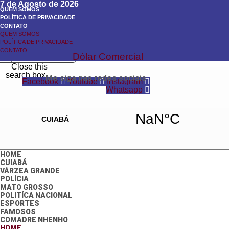
7 de Agosto de 2026
QUEM SOMOS
POLÍTICA DE PRIVACIDADE
CONTATO
QUEM SOMOS
Search
POLÍTICA DE PRIVACIDADE
Search
CONTATO
Dólar Comercial
Close this
search box.
Me siga nas redes sociais
Facebook
Youtube
Instagram
Whatsapp
HOME
CUIABÁ
VÁRZEA GRANDE
POLÍCIA
MATO GROSSO
POLITÍCA NACIONAL
ESPORTES
FAMOSOS
COMADRE NHENHO
HOME