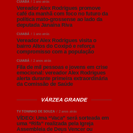
CUIABÁ
1 ano atrás
Vereador Alex Rodrigues promove
café da manhã com foco no futuro da
política mato-grossense ao lado da
deputada Janaína Riva
CUIABÁ
1 ano atrás
Vereador Alex Rodrigues visita o
bairro Altos do Coxipó e reforça
compromisso com a população
CUIABÁ
2 anos atrás
Fila de mil pessoas e jovens em crise
emocional: vereador Alex Rodrigues
alerta durante primeira extraordinária
da Comissão de Saúde
VÁRZEA GRANDE
TV TONINHO DE SOUZA
2 anos atrás
VÍDEO: Uma “Vaca” será sorteada em
uma “Rifa” realizada pela Igreja
Assembleia de Deus Vencer ou