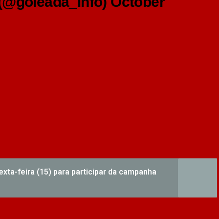
 (@goleada_info)
October
xta-feira (15) para participar da campanha