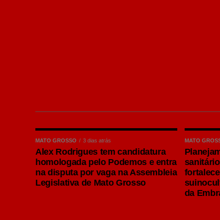
MATO GROSSO
3 dias atrás
MATO GROS
Alex Rodrigues tem candidatura
Planejam
homologada pelo Podemos e entra
sanitári
na disputa por vaga na Assembleia
fortalec
Ao comentar a caminhada da Seleção Bra
Legislativa de Mato Grosso
suinocul
confiança e afirmou que o Brasil pode s
da Emb
entre as favoritas.