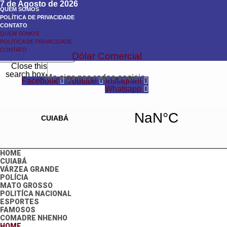
7 de Agosto de 2026
QUEM SOMOS
POLÍTICA DE PRIVACIDADE
CONTATO
QUEM SOMOS
Search
POLÍTICA DE PRIVACIDADE
Search
CONTATO
Dólar Comercial
Close this
search box.
Me siga nas redes sociais
Facebook
Youtube
Instagram
Whatsapp
HOME
CUIABÁ
VÁRZEA GRANDE
POLÍCIA
MATO GROSSO
POLITÍCA NACIONAL
ESPORTES
FAMOSOS
COMADRE NHENHO
HOME