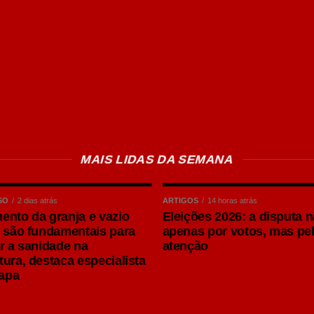
MAIS LIDAS DA SEMANA
SO
2 dias atrás
ARTIGOS
14 horas atrás
ento da granja e vazio
Eleições 2026: a disputa 
o são fundamentais para
apenas por votos, mas pe
er a sanidade na
atenção
sileira rumo ao Mundial, Ricardo demonstrou
tura, destaca especialista
urpreender quem tem colocado outras seleções
rapa