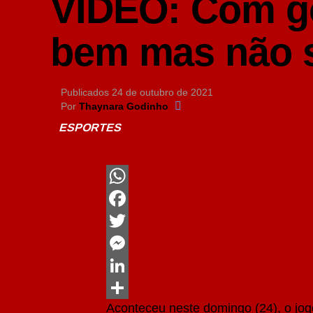
VÍDEO: Com go
bem mas não s
Publicados
24 de outubro de 2021
Por
Thaynara Godinho
ESPORTES
WhatsApp
Facebook
Twitter
Messenger
LinkedIn
Aconteceu neste domingo (24), o jog
Share