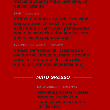
Vencer, do bairro Água Vermelha, em
Várzea Grande.
TJ MT
2 anos atrás
VÍDEO: Segundo a Guarda Municipal,
enquanto passava mal, a vítima
estacionou o carro, mas permaneceu
com o pé no acelerador, que fez com
que o veículo pegasse fogo.
TV TONINHO DE SOUZA
2 anos atrás
VÍDEO: Uma onda de “Matança de
Cachorros” provocou medo e revolta
entre os moradores do bairro São
Francisco, em Várzea Grande (MT).
MATO GROSSO
MATO GROSSO
9 horas atrás
Pré-venda do Hot Wheels
Monster Trucks Live
começa nesta sexta-feira
(07) às 10h