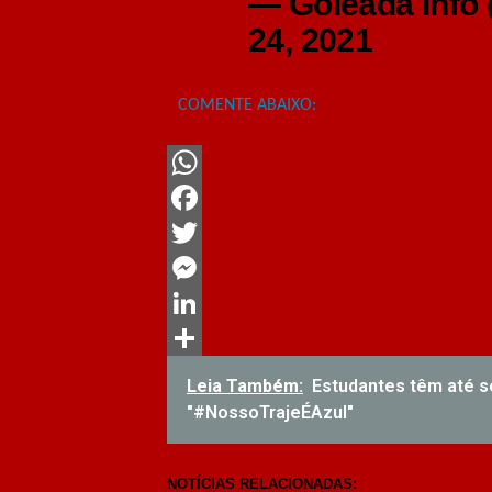
— Goleada Info
24, 2021
COMENTE ABAIXO:
WhatsApp
Facebook
Twitter
Messenger
LinkedIn
Share
Leia Também:
Estudantes têm até se
"#NossoTrajeÉAzul"
NOTÍCIAS RELACIONADAS: