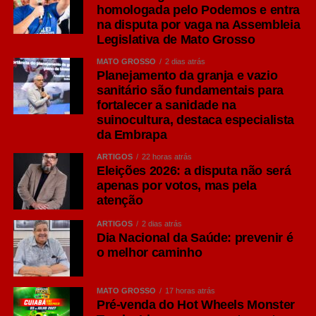
IPA: personalidade marcada pelo lúpulo
homologada pelo Podemos e entra
Um dos estilos que mais cresceram em popularidade nos
na disputa por vaga na Assembleia
últimos anos é a India Pale Ale (IPA), pertencente à
Legislativa de Mato Grosso
família Ale. Segundo O Guia Oxford da Cerveja, de
MATO GROSSO
2 dias atrás
Garrett Oliver, ela surgiu por problemas logísticos no
Planejamento da granja e vazio
século 19. Os colonizadores britânicos tinham as
sanitário são fundamentais para
fortalecer a sanidade na
cervejas estragadas ao longo de suas viagens à Índia,
suinocultura, destaca especialista
então encontraram a solução de colocar uma
da Embrapa
concentração maior de lúpulo, que age como conservante
natural e dá mais amargor, e de álcool, para que a bebida
ARTIGOS
22 horas atrás
Eleições 2026: a disputa não será
suportasse as longas viagens marítimas sem perder
apenas por votos, mas pela
qualidade.
atenção
Seu diferencial está na maior presença do lúpulo,
ARTIGOS
2 dias atrás
Dia Nacional da Saúde: prevenir é
ingrediente responsável por aromas cítricos, florais e
o melhor caminho
frutados, além de um amargor mais pronunciado quando
comparado às Lagers tradicionais.
MATO GROSSO
17 horas atrás
Consumidores que apreciam sabores mais intensos
Pré-venda do Hot Wheels Monster