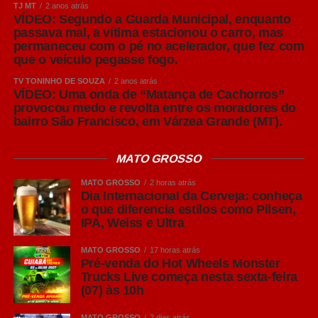
TJ MT
2 anos atrás
da associação, os dois estilos não são exatamente
VÍDEO: Segundo a Guarda Municipal, enquanto
iguais. A American Lager tornou-se o estilo mais
passava mal, a vítima estacionou o carro, mas
consumido no mundo, representando mais de 90% de
permaneceu com o pé no acelerador, que fez com
que o veículo pegasse fogo.
toda a produção global de cerveja.
TV TONINHO DE SOUZA
2 anos atrás
Sua principal característica é o equilíbrio entre
VÍDEO: Uma onda de “Matança de Cachorros”
provocou medo e revolta entre os moradores do
refrescância, leve amargor e notas suaves de malte,
bairro São Francisco, em Várzea Grande (MT).
tornando-a extremamente versátil. Por apresentar um
perfil leve, costuma acompanhar bem pizzas,
MATO GROSSO
hambúrgueres, sanduíches, petiscos, carnes brancas e
frutos do mar, sem se sobrepor aos sabores dos
MATO GROSSO
2 horas atrás
alimentos.
Dia Internacional da Cerveja: conheça
o que diferencia estilos como Pilsen,
IPA, Weiss e Ultra
Leia Também:
Recomendação para a
inclusão da Primeira Infância no ciclo
MATO GROSSO
17 horas atrás
orçamentário é lançada em Brasília
Pré-venda do Hot Wheels Monster
Trucks Live começa nesta sexta-feira
(07) às 10h
A verdadeira Pilsen (em português, Pils em alemão) tem
sua origem na República Tcheca no século XIX.
MATO GROSSO
2 dias atrás