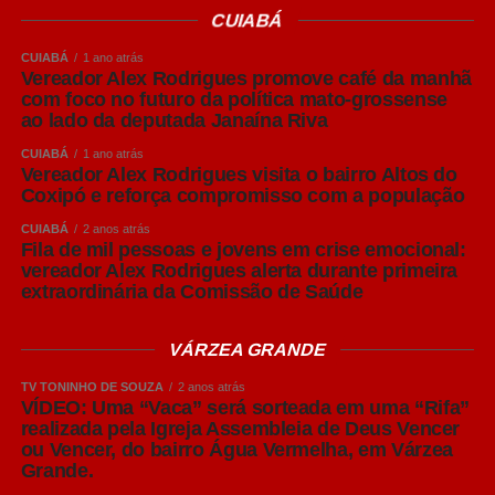
CUIABÁ
cervejas Lager utilizam leveduras que trabalham em
temperaturas mais baixas, em um processo conhecido
CUIABÁ
1 ano atrás
como baixa fermentação, que resulta em bebidas
Vereador Alex Rodrigues promove café da manhã
com foco no futuro da política mato-grossense
normalmente mais leves, refrescantes e de sabor
ao lado da deputada Janaína Riva
equilibrado.
CUIABÁ
1 ano atrás
Vereador Alex Rodrigues visita o bairro Altos do
Já as cervejas Ale utilizam o processo de alta
Coxipó e reforça compromisso com a população
fermentação, realizada em temperaturas mais elevadas.
Esse processo favorece a formação de aromas mais
CUIABÁ
2 anos atrás
Fila de mil pessoas e jovens em crise emocional:
intensos e perfis sensoriais mais complexos.
vereador Alex Rodrigues alerta durante primeira
extraordinária da Comissão de Saúde
Dentro dessas famílias surgem os diversos estilos
conhecidos pelo consumidor, como Pilsen, IPA e Weiss.
VÁRZEA GRANDE
American Lager: o estilo que muitos brasileiros chamam
TV TONINHO DE SOUZA
2 anos atrás
VÍDEO: Uma “Vaca” será sorteada em uma “Rifa”
de Pilsen
realizada pela Igreja Assembleia de Deus Vencer
ou Vencer, do bairro Água Vermelha, em Várzea
No Brasil, é comum que cervejas do estilo American
Grande.
Lager sejam chamadas popularmente de “Pilsen”. Apesar