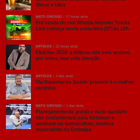
um deles. Fermentação, intensidade dos aromas, corpo,
Weiss e Ultra
amargor e até origem dos estilos ajudam a explicar por
que cada cerveja oferece uma experiência diferente.
MATO GROSSO
17 horas atrás
Pré-venda do Hot Wheels Monster Trucks
Live começa nesta sexta-feira (07) às 10h
“Hoje o brasileiro quer conhecer mais sobre aquilo que
consome. Entender por que uma cerveja tem determinado
aroma, o que muda entre uma Pilsen e uma IPA ou
ARTIGOS
22 horas atrás
descobrir como a fermentação influencia o resultado final
Eleições 2026: a disputa não será apenas
por votos, mas pela atenção
e torna a experiência muito mais interessante. Não existe
um estilo melhor que outro, sempre tem aquele que
combina mais com o gosto do consumidor e com cada
ARTIGOS
2 dias atrás
ocasião”, comenta Ana Paula Nicolino, especialista em
Dia Nacional da Saúde: prevenir é o melhor
caminho
análise sensorial do Grupo Petrópolis.
Lager, Ale… afinal, qual é a diferença?
MATO GROSSO
2 dias atrás
Antes de conhecer os principais estilos, vale entender
Planejamento da granja e vazio sanitário
que grande parte das cervejas comerciais são
são fundamentais para fortalecer a
sanidade na suinocultura, destaca
classificadas em duas grandes famílias: Lager e Ale.
especialista da Embrapa
A principal diferença entre elas está na fermentação. As