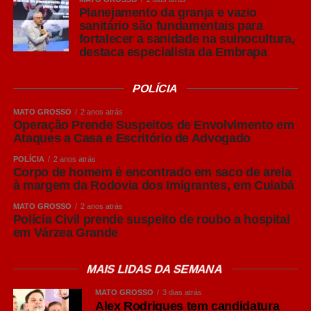
Reconhecida pela alta lupulagem, que lhe confere um
Planejamento da granja e vazio
sanitário são fundamentais para
amargor acentuado, a cerveja pilsen ganhou notoriedade
fortalecer a sanidade na suinocultura,
por ser, à época, uma cerveja clara.
destaca especialista da Embrapa
Puro Malte: mais destaque para o malte
POLÍCIA
Embora “Puro Malte” não seja um estilo de cerveja, mas
uma classificação relacionada aos ingredientes utilizados
MATO GROSSO
2 anos atrás
na produção, o termo se tornou bastante conhecido entre
Operação Prende Suspeitos de Envolvimento em
Ataques a Casa e Escritório de Advogado
os consumidores brasileiros.
POLÍCIA
2 anos atrás
Produzidas exclusivamente com malte de cevada, água,
Corpo de homem é encontrado em saco de areia
à margem da Rodovia dos Imigrantes, em Cuiabá
lúpulo e levedura, as cervejas Puro Malte costumam
apresentar maior percepção do sabor do malte, corpo
MATO GROSSO
2 anos atrás
Polícia Civil prende suspeito de roubo a hospital
equilibrado e aromas mais evidentes.
em Várzea Grande
São opções versáteis para diferentes ocasiões de
consumo e costumam acompanhar carnes grelhadas,
MAIS LIDAS DA SEMANA
massas e queijos leves.
MATO GROSSO
3 dias atrás
Alex Rodrigues tem candidatura