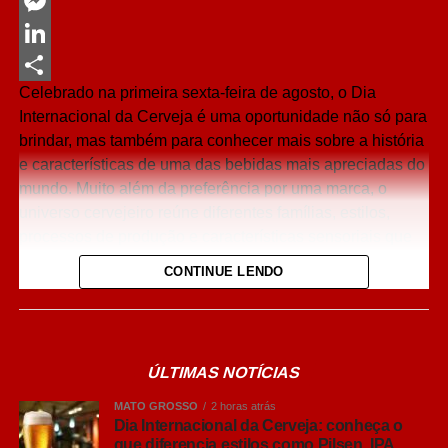
Twitter
Messenger
LinkedIn
Celebrado na primeira sexta-feira de agosto, o Dia
Share
Internacional da Cerveja é uma oportunidade não só para
brindar, mas também para conhecer mais sobre a história
e características de uma das bebidas mais apreciadas do
mundo. Muito além da preferência por uma marca, o
universo cervejeiro reúne diferentes famílias, estilos,
processos de produção e características sensoriais que
influenciam diretamente a experiência de consumo.
CONTINUE LENDO
O interesse do brasileiro pelo universo cervejeiro cresceu
nos últimos anos, impulsionando a busca por
informações sobre diferentes estilos e formas de
ÚLTIMAS NOTÍCIAS
consumo. Embora nomes como Pilsen, Lager, IPA, Weiss
e Ultra façam parte do vocabulário de muitos brasileiros,
MATO GROSSO
2 horas atrás
ainda há dúvidas sobre o que realmente diferencia cada
Dia Internacional da Cerveja: conheça o
que diferencia estilos como Pilsen, IPA,