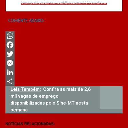
Uma publicação compartilhada por TV Toninho de Souza (@toninhodesouzamt)
COMENTE ABAIXO:
WhatsApp
Facebook
Twitter
Messenger
LinkedIn
Leia Também:
Confira as mais de 2,6
Share
mil vagas de emprego
disponibilizadas pelo Sine-MT nesta
semana
NOTÍCIAS RELACIONADAS: