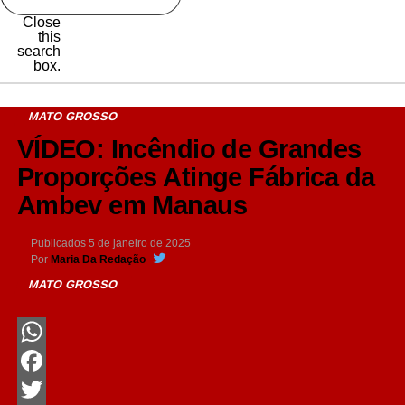
Close
this
search
box.
MATO GROSSO
VÍDEO: Incêndio de Grandes
Proporções Atinge Fábrica da
Ambev em Manaus
Publicados
5 de janeiro de 2025
Por
Maria Da Redação
MATO GROSSO
WhatsApp
Facebook