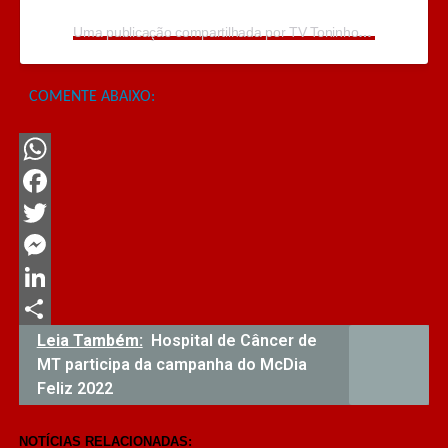
Uma publicação compartilhada por TV Toninho de Souza (@toninhodesouzamt)
COMENTE ABAIXO:
WhatsApp
Facebook
Twitter
Messenger
LinkedIn
Share
Leia Também:
Hospital de Câncer de
MT participa da campanha do McDia
Feliz 2022
NOTÍCIAS RELACIONADAS: