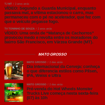
TJ MT
2 anos atrás
da associação, os dois estilos não são exatamente
VÍDEO: Segundo a Guarda Municipal, enquanto
iguais. A American Lager tornou-se o estilo mais
passava mal, a vítima estacionou o carro, mas
consumido no mundo, representando mais de 90% de
permaneceu com o pé no acelerador, que fez com
que o veículo pegasse fogo.
toda a produção global de cerveja.
TV TONINHO DE SOUZA
2 anos atrás
Sua principal característica é o equilíbrio entre
VÍDEO: Uma onda de “Matança de Cachorros”
provocou medo e revolta entre os moradores do
refrescância, leve amargor e notas suaves de malte,
bairro São Francisco, em Várzea Grande (MT).
tornando-a extremamente versátil. Por apresentar um
perfil leve, costuma acompanhar bem pizzas,
MATO GROSSO
hambúrgueres, sanduíches, petiscos, carnes brancas e
frutos do mar, sem se sobrepor aos sabores dos
MATO GROSSO
2 dias atrás
alimentos.
Dia Internacional da Cerveja: conheça
o que diferencia estilos como Pilsen,
IPA, Weiss e Ultra
Leia Também:
Moradores de
distritos em região turística de
MATO GROSSO
2 dias atrás
Nobres podem se cadastrar para
Pré-venda do Hot Wheels Monster
obter escrituras de imóveis
Trucks Live começa nesta sexta-feira
(07) às 10h
A verdadeira Pilsen (em português, Pils em alemão) tem