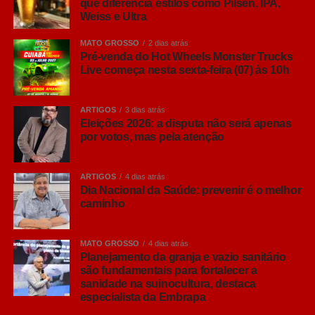
que diferencia estilos como Pilsen, IPA,
um deles. Fermentação, intensidade dos aromas, corpo,
Weiss e Ultra
amargor e até origem dos estilos ajudam a explicar por
que cada cerveja oferece uma experiência diferente.
MATO GROSSO
2 dias atrás
Pré-venda do Hot Wheels Monster Trucks
Live começa nesta sexta-feira (07) às 10h
“Hoje o brasileiro quer conhecer mais sobre aquilo que
consome. Entender por que uma cerveja tem determinado
aroma, o que muda entre uma Pilsen e uma IPA ou
ARTIGOS
3 dias atrás
descobrir como a fermentação influencia o resultado final
Eleições 2026: a disputa não será apenas
por votos, mas pela atenção
e torna a experiência muito mais interessante. Não existe
um estilo melhor que outro, sempre tem aquele que
combina mais com o gosto do consumidor e com cada
ARTIGOS
4 dias atrás
ocasião”, comenta Ana Paula Nicolino, especialista em
Dia Nacional da Saúde: prevenir é o melhor
caminho
análise sensorial do Grupo Petrópolis.
Lager, Ale… afinal, qual é a diferença?
MATO GROSSO
4 dias atrás
Antes de conhecer os principais estilos, vale entender
Planejamento da granja e vazio sanitário
que grande parte das cervejas comerciais são
são fundamentais para fortalecer a
sanidade na suinocultura, destaca
classificadas em duas grandes famílias: Lager e Ale.
especialista da Embrapa