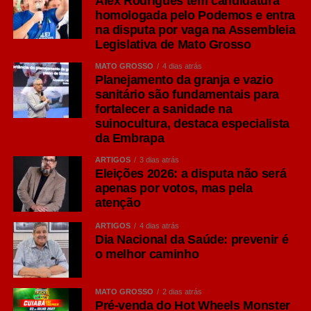
Alex Rodrigues tem candidatura
homologada pelo Podemos e entra
IPA: personalidade marcada pelo lúpulo
na disputa por vaga na Assembleia
Um dos estilos que mais cresceram em popularidade nos
Legislativa de Mato Grosso
últimos anos é a India Pale Ale (IPA), pertencente à
MATO GROSSO
4 dias atrás
família Ale. Segundo O Guia Oxford da Cerveja, de
Planejamento da granja e vazio
Garrett Oliver, ela surgiu por problemas logísticos no
sanitário são fundamentais para
século 19. Os colonizadores britânicos tinham as
fortalecer a sanidade na
cervejas estragadas ao longo de suas viagens à Índia,
suinocultura, destaca especialista
então encontraram a solução de colocar uma
da Embrapa
concentração maior de lúpulo, que age como conservante
ARTIGOS
3 dias atrás
natural e dá mais amargor, e de álcool, para que a bebida
Eleições 2026: a disputa não será
suportasse as longas viagens marítimas sem perder
apenas por votos, mas pela
atenção
qualidade.
ARTIGOS
4 dias atrás
Seu diferencial está na maior presença do lúpulo,
Dia Nacional da Saúde: prevenir é
ingrediente responsável por aromas cítricos, florais e
o melhor caminho
frutados, além de um amargor mais pronunciado quando
comparado às Lagers tradicionais.
MATO GROSSO
2 dias atrás
Pré-venda do Hot Wheels Monster