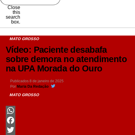
Close
this
search
box.
MATO GROSSO
Vídeo: Paciente desabafa
sobre demora no atendimento
na UPA Morada do Ouro
Publicados
8 de janeiro de 2025
Por
Maria Da Redação
MATO GROSSO
WhatsApp
Facebook