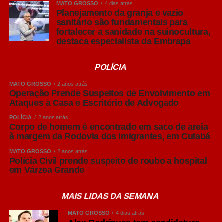
MATO GROSSO
4 dias atrás
sua origem na República Tcheca no século XIX.
Planejamento da granja e vazio
Reconhecida pela alta lupulagem, que lhe confere um
sanitário são fundamentais para
amargor acentuado, a cerveja pilsen ganhou notoriedade
fortalecer a sanidade na suinocultura,
destaca especialista da Embrapa
por ser, à época, uma cerveja clara.
Puro Malte: mais destaque para o malte
POLÍCIA
Embora “Puro Malte” não seja um estilo de cerveja, mas
MATO GROSSO
2 anos atrás
uma classificação relacionada aos ingredientes utilizados
Operação Prende Suspeitos de Envolvimento em
na produção, o termo se tornou bastante conhecido entre
Ataques a Casa e Escritório de Advogado
os consumidores brasileiros.
POLÍCIA
2 anos atrás
Corpo de homem é encontrado em saco de areia
Produzidas exclusivamente com malte de cevada, água,
à margem da Rodovia dos Imigrantes, em Cuiabá
lúpulo e levedura, as cervejas Puro Malte costumam
MATO GROSSO
2 anos atrás
apresentar maior percepção do sabor do malte, corpo
Polícia Civil prende suspeito de roubo a hospital
equilibrado e aromas mais evidentes.
em Várzea Grande
São opções versáteis para diferentes ocasiões de
MAIS LIDAS DA SEMANA
consumo e costumam acompanhar carnes grelhadas,
MATO GROSSO
4 dias atrás
massas e queijos leves.