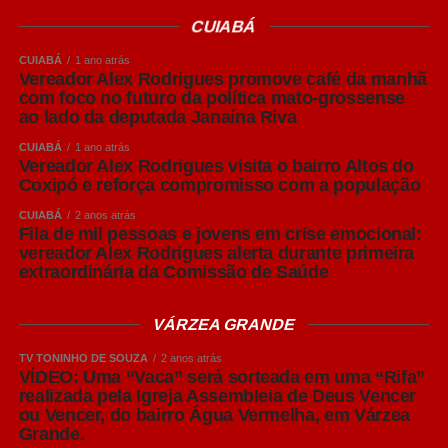
A principal diferença entre elas está na fermentação. As
CUIABÁ
cervejas Lager utilizam leveduras que trabalham em
temperaturas mais baixas, em um processo conhecido
CUIABÁ
1 ano atrás
como baixa fermentação, que resulta em bebidas
Vereador Alex Rodrigues promove café da manhã
com foco no futuro da política mato-grossense
normalmente mais leves, refrescantes e de sabor
ao lado da deputada Janaína Riva
equilibrado.
CUIABÁ
1 ano atrás
Vereador Alex Rodrigues visita o bairro Altos do
Já as cervejas Ale utilizam o processo de alta
Coxipó e reforça compromisso com a população
fermentação, realizada em temperaturas mais elevadas.
Esse processo favorece a formação de aromas mais
CUIABÁ
2 anos atrás
Fila de mil pessoas e jovens em crise emocional:
intensos e perfis sensoriais mais complexos.
vereador Alex Rodrigues alerta durante primeira
extraordinária da Comissão de Saúde
Dentro dessas famílias surgem os diversos estilos
conhecidos pelo consumidor, como Pilsen, IPA e Weiss.
VÁRZEA GRANDE
American Lager: o estilo que muitos brasileiros chamam
TV TONINHO DE SOUZA
2 anos atrás
VÍDEO: Uma “Vaca” será sorteada em uma “Rifa”
de Pilsen
realizada pela Igreja Assembleia de Deus Vencer
ou Vencer, do bairro Água Vermelha, em Várzea
No Brasil, é comum que cervejas do estilo American
Grande.
Lager sejam chamadas popularmente de “Pilsen”. Apesar