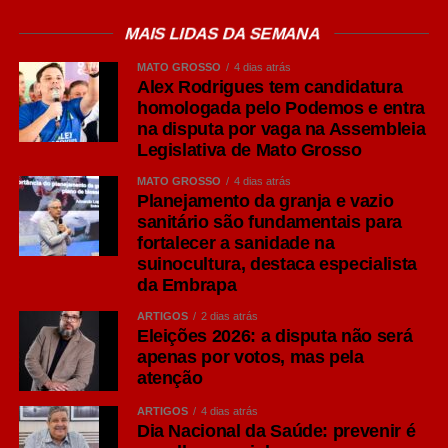
São opções versáteis para diferentes ocasiões de
consumo e costumam acompanhar carnes grelhadas,
MAIS LIDAS DA SEMANA
massas e queijos leves.
MATO GROSSO
4 dias atrás
Alex Rodrigues tem candidatura
IPA: personalidade marcada pelo lúpulo
homologada pelo Podemos e entra
Um dos estilos que mais cresceram em popularidade nos
na disputa por vaga na Assembleia
últimos anos é a India Pale Ale (IPA), pertencente à
Legislativa de Mato Grosso
família Ale. Segundo O Guia Oxford da Cerveja, de
MATO GROSSO
4 dias atrás
Garrett Oliver, ela surgiu por problemas logísticos no
Planejamento da granja e vazio
século 19. Os colonizadores britânicos tinham as
sanitário são fundamentais para
fortalecer a sanidade na
cervejas estragadas ao longo de suas viagens à Índia,
suinocultura, destaca especialista
então encontraram a solução de colocar uma
da Embrapa
concentração maior de lúpulo, que age como conservante
natural e dá mais amargor, e de álcool, para que a bebida
ARTIGOS
2 dias atrás
Eleições 2026: a disputa não será
suportasse as longas viagens marítimas sem perder
apenas por votos, mas pela
qualidade.
atenção
Seu diferencial está na maior presença do lúpulo,
ARTIGOS
4 dias atrás
Dia Nacional da Saúde: prevenir é
ingrediente responsável por aromas cítricos, florais e