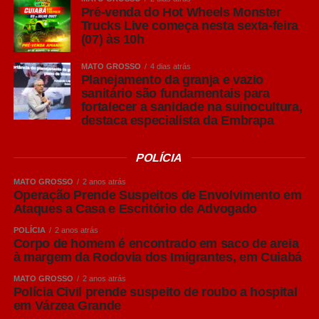
Hospital Regional de Alta Floresta
Pré-venda do Hot Wheels Monster
Trucks Live começa nesta sexta-feira
(07) às 10h
A verdadeira Pilsen (em português, Pils em alemão) tem
sua origem na República Tcheca no século XIX.
MATO GROSSO
4 dias atrás
Reconhecida pela alta lupulagem, que lhe confere um
Planejamento da granja e vazio
sanitário são fundamentais para
amargor acentuado, a cerveja pilsen ganhou notoriedade
fortalecer a sanidade na suinocultura,
por ser, à época, uma cerveja clara.
destaca especialista da Embrapa
Puro Malte: mais destaque para o malte
POLÍCIA
Embora “Puro Malte” não seja um estilo de cerveja, mas
uma classificação relacionada aos ingredientes utilizados
MATO GROSSO
2 anos atrás
na produção, o termo se tornou bastante conhecido entre
Operação Prende Suspeitos de Envolvimento em
Ataques a Casa e Escritório de Advogado
os consumidores brasileiros.
POLÍCIA
2 anos atrás
Produzidas exclusivamente com malte de cevada, água,
Corpo de homem é encontrado em saco de areia
à margem da Rodovia dos Imigrantes, em Cuiabá
lúpulo e levedura, as cervejas Puro Malte costumam
apresentar maior percepção do sabor do malte, corpo
MATO GROSSO
2 anos atrás
Polícia Civil prende suspeito de roubo a hospital
equilibrado e aromas mais evidentes.
em Várzea Grande