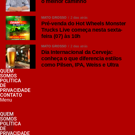
o melhor caminho
frutados, além de um amargor mais pronunciado quando
comparado às Lagers tradicionais.
MATO GROSSO
2 dias atrás
Consumidores que apreciam sabores mais intensos
Pré-venda do Hot Wheels Monster
Trucks Live começa nesta sexta-
costumam encontrar na IPA uma excelente opção para
feira (07) às 10h
momentos de degustação ou refeições de sabor
marcante, como hambúrgueres artesanais e carnes
MATO GROSSO
2 dias atrás
grelhadas.
Dia Internacional da Cerveja:
conheça o que diferencia estilos
como Pilsen, IPA, Weiss e Ultra
Weiss: tradição das cervejas de trigo
QUEM
Outro representante da família Ale é a Weissbier,
SOMOS
tradicional cerveja de trigo originária da Alemanha.
POLÍTICA
DE
PRIVACIDADE
Elaborada com significativa proporção de trigo em sua
CONTATO
composição, ela apresenta espuma abundante, textura
Menu
cremosa e aromas que remetem a banana e cravo,
QUEM
características aromáticas produzidas durante a
SOMOS
fermentação e sem adição desses ingredientes.
POLÍTICA
DE
PRIVACIDADE
Por seu perfil delicado e refrescante, combina