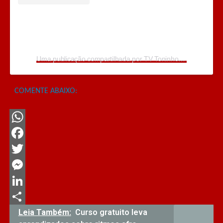
Uma publicação compartilhada por TV Toninho de Souza (@toninhodesouzamt)
COMENTE ABAIXO:
WhatsApp
Facebook
Twitter
Messenger
LinkedIn
Share
Leia Também:
Curso gratuito leva