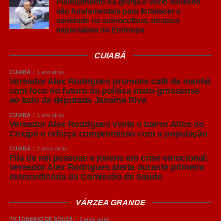
Planejamento da granja e vazio sanitário
que grande parte das cervejas comerciais são
são fundamentais para fortalecer a
sanidade na suinocultura, destaca
classificadas em duas grandes famílias: Lager e Ale.
especialista da Embrapa
A principal diferença entre elas está na fermentação. As
CUIABÁ
cervejas Lager utilizam leveduras que trabalham em
temperaturas mais baixas, em um processo conhecido
CUIABÁ
1 ano atrás
como baixa fermentação, que resulta em bebidas
Vereador Alex Rodrigues promove café da manhã
com foco no futuro da política mato-grossense
normalmente mais leves, refrescantes e de sabor
ao lado da deputada Janaína Riva
equilibrado.
CUIABÁ
1 ano atrás
Vereador Alex Rodrigues visita o bairro Altos do
Já as cervejas Ale utilizam o processo de alta
Coxipó e reforça compromisso com a população
fermentação, realizada em temperaturas mais elevadas.
Esse processo favorece a formação de aromas mais
CUIABÁ
2 anos atrás
Fila de mil pessoas e jovens em crise emocional:
intensos e perfis sensoriais mais complexos.
vereador Alex Rodrigues alerta durante primeira
extraordinária da Comissão de Saúde
Dentro dessas famílias surgem os diversos estilos
conhecidos pelo consumidor, como Pilsen, IPA e Weiss.
VÁRZEA GRANDE
American Lager: o estilo que muitos brasileiros chamam
TV TONINHO DE SOUZA
2 anos atrás