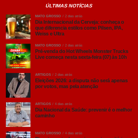
ÚLTIMAS NOTÍCIAS
consumo. Embora nomes como Pilsen, Lager, IPA, Weiss
e Ultra façam parte do vocabulário de muitos brasileiros,
MATO GROSSO
2 dias atrás
ainda há dúvidas sobre o que realmente diferencia cada
Dia Internacional da Cerveja: conheça o
que diferencia estilos como Pilsen, IPA,
um deles. Fermentação, intensidade dos aromas, corpo,
Weiss e Ultra
amargor e até origem dos estilos ajudam a explicar por
que cada cerveja oferece uma experiência diferente.
MATO GROSSO
2 dias atrás
Pré-venda do Hot Wheels Monster Trucks
Live começa nesta sexta-feira (07) às 10h
“Hoje o brasileiro quer conhecer mais sobre aquilo que
consome. Entender por que uma cerveja tem determinado
aroma, o que muda entre uma Pilsen e uma IPA ou
ARTIGOS
2 dias atrás
descobrir como a fermentação influencia o resultado final
Eleições 2026: a disputa não será apenas
por votos, mas pela atenção
e torna a experiência muito mais interessante. Não existe
um estilo melhor que outro, sempre tem aquele que
combina mais com o gosto do consumidor e com cada
ARTIGOS
4 dias atrás
ocasião”, comenta Ana Paula Nicolino, especialista em
Dia Nacional da Saúde: prevenir é o melhor
caminho
análise sensorial do Grupo Petrópolis.
Lager, Ale… afinal, qual é a diferença?
MATO GROSSO
4 dias atrás
Antes de conhecer os principais estilos, vale entender