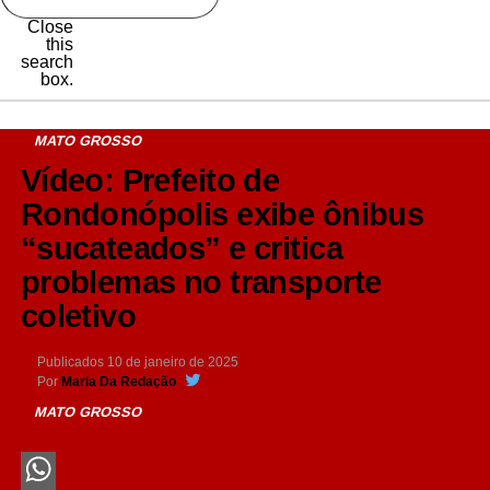
Close
this
search
box.
MATO GROSSO
Vídeo: Prefeito de
Rondonópolis exibe ônibus
“sucateados” e critica
problemas no transporte
coletivo
Publicados
10 de janeiro de 2025
Por
Maria Da Redação
MATO GROSSO