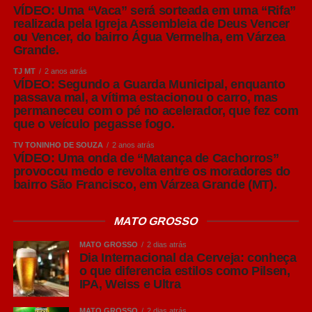
VÍDEO: Uma “Vaca” será sorteada em uma “Rifa”
de Pilsen
realizada pela Igreja Assembleia de Deus Vencer
ou Vencer, do bairro Água Vermelha, em Várzea
No Brasil, é comum que cervejas do estilo American
Grande.
Lager sejam chamadas popularmente de “Pilsen”. Apesar
TJ MT
2 anos atrás
da associação, os dois estilos não são exatamente
VÍDEO: Segundo a Guarda Municipal, enquanto
iguais. A American Lager tornou-se o estilo mais
passava mal, a vítima estacionou o carro, mas
consumido no mundo, representando mais de 90% de
permaneceu com o pé no acelerador, que fez com
que o veículo pegasse fogo.
toda a produção global de cerveja.
TV TONINHO DE SOUZA
2 anos atrás
Sua principal característica é o equilíbrio entre
VÍDEO: Uma onda de “Matança de Cachorros”
provocou medo e revolta entre os moradores do
refrescância, leve amargor e notas suaves de malte,
bairro São Francisco, em Várzea Grande (MT).
tornando-a extremamente versátil. Por apresentar um
perfil leve, costuma acompanhar bem pizzas,
MATO GROSSO
hambúrgueres, sanduíches, petiscos, carnes brancas e
frutos do mar, sem se sobrepor aos sabores dos
MATO GROSSO
2 dias atrás
alimentos.
Dia Internacional da Cerveja: conheça
o que diferencia estilos como Pilsen,
IPA, Weiss e Ultra
Leia Também:
Governador assina
ordem de serviço para construção do
MATO GROSSO
2 dias atrás