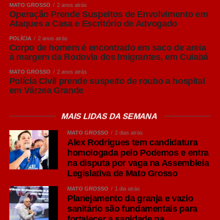
geram ganhos expressivos em produtividade e
MATO GROSSO
2 anos atrás
competitividade. A Acrismat trabalha justamente para
Operação Prende Suspeitos de Envolvimento em
Ataques a Casa e Escritório de Advogado
aproximar o produtor dessas informações e fortalecer
cada vez mais a cadeia produtiva em Mato Grosso”,
POLÍCIA
2 anos atrás
Corpo de homem é encontrado em saco de areia
afirmou Frederico Tannure Filho.
à margem da Rodovia dos Imigrantes, em Cuiabá
COMENTE ABAIXO:
MATO GROSSO
2 anos atrás
Polícia Civil prende suspeito de roubo a hospital
em Várzea Grande
WhatsApp
MAIS LIDAS DA SEMANA
Facebook
MATO GROSSO
2 dias atrás
Alex Rodrigues tem candidatura
Twitter
homologada pelo Podemos e entra
Messenger
na disputa por vaga na Assembleia
Legislativa de Mato Grosso
LinkedIn
MATO GROSSO
1 dia atrás
Share
Planejamento da granja e vazio
sanitário são fundamentais para
fortalecer a sanidade na