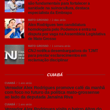
são fundamentais para fortalecer a
explicou.
sanidade na suinocultura, destaca
especialista da Embrapa
Leia Também:
Prefeituras de MT têm
até 31 de dezembro para aderir a
MATO GROSSO
2 dias atrás
Alex Rodrigues tem candidatura
sistema da Seaf e se beneficiar de lei
homologada pelo Podemos e entra na
de redistribuição de ICMS
disputa por vaga na Assembleia Legislativa
de Mato Grosso
O pesquisador ressaltou que o Brasil já possui um
MATO GROSSO
1 semana atrás
elevado padrão sanitário na produção de suínos,
CNJ notifica desembargadora do TJMT
reconhecido internacionalmente, mas alertou que esse
para prestar esclarecimentos em
resultado exige vigilância constante.
reclamação disciplinar
“Chegar a um bom nível sanitário é importante, mas
CUIABÁ
mantê-lo e buscar melhorias contínuas é ainda mais
desafiador. Animais saudáveis apresentam melhor
CUIABÁ
1 ano atrás
Vereador Alex Rodrigues promove café da manhã
desempenho, maior ganho de peso e melhores
com foco no futuro da política mato-grossense
resultados econômicos para o produtor”, afirmou.
ao lado da deputada Janaína Riva
Embora reconheça que muitas granjas mais antigas
CUIABÁ
1 ano atrás
Vereador Alex Rodrigues visita o bairro Altos do