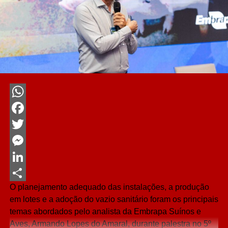
WhatsApp
Facebook
Twitter
Messenger
LinkedIn
O planejamento adequado das instalações, a produção
Share
em lotes e a adoção do vazio sanitário foram os principais
temas abordados pelo analista da Embrapa Suínos e
Aves, Armando Lopes do Amaral, durante palestra no 5º