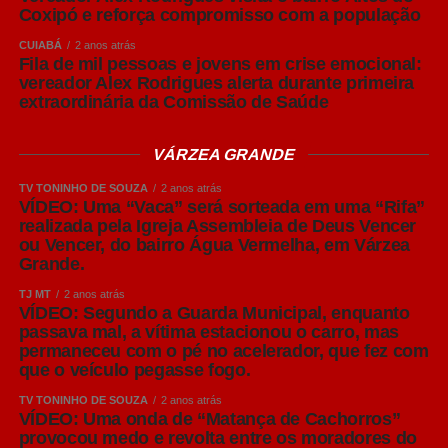
enfrentam limitações estruturais e altos custos para
Coxipó e reforça compromisso com a população
adequações completas, Amaral destacou que é possível
CUIABÁ
2 anos atrás
adotar medidas de manejo capazes de reduzir
Fila de mil pessoas e jovens em crise emocional:
significativamente os riscos sanitários.
vereador Alex Rodrigues alerta durante primeira
extraordinária da Comissão de Saúde
Entre elas está a produção em lotes, organizando grupos
de matrizes e leitões para que permaneçam juntos
VÁRZEA GRANDE
durante cada fase produtiva, respeitando o sistema “todos
TV TONINHO DE SOUZA
2 anos atrás
dentro, todos fora”. Essa estratégia facilita a realização do
VÍDEO: Uma “Vaca” será sorteada em uma “Rifa”
vazio sanitário entre os lotes, permitindo a limpeza,
realizada pela Igreja Assembleia de Deus Vencer
desinfecção e quebra do ciclo de transmissão de agentes
ou Vencer, do bairro Água Vermelha, em Várzea
Grande.
causadores de doenças.
TJ MT
2 anos atrás
“Nem sempre é possível construir novas instalações
VÍDEO: Segundo a Guarda Municipal, enquanto
passava mal, a vítima estacionou o carro, mas
imediatamente. Mas, mesmo em estruturas existentes, o
permaneceu com o pé no acelerador, que fez com
produtor pode organizar os animais em lotes, manter
que o veículo pegasse fogo.
grupos da mesma idade nas mesmas salas e realizar o
TV TONINHO DE SOUZA
2 anos atrás
vazio sanitário sempre que possível. São medidas que
VÍDEO: Uma onda de “Matança de Cachorros”
contribuem muito para preservar a sanidade do rebanho”,
provocou medo e revolta entre os moradores do