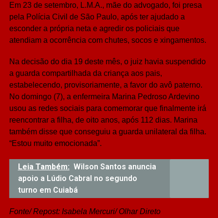
Em 23 de setembro, L.M.A., mãe do advogado, foi presa
pela Polícia Civil de São Paulo, após ter ajudado a
esconder a própria neta e agredir os policiais que
atendiam a ocorrência com chutes, socos e xingamentos.
Na decisão do dia 19 deste mês, o juiz havia suspendido
a guarda compartilhada da criança aos pais,
estabelecendo, provisoriamente, a favor do avô paterno.
No domingo (7), a enfermeira Marina Pedroso Ardevino
usou as redes sociais para comemorar que finalmente irá
reencontrar a filha, de oito anos, após 112 dias. Marina
também disse que conseguiu a guarda unilateral da filha.
“Estou muito emocionada”.
Leia Também:
Wilson Santos anuncia
apoio a Lúdio Cabral no segundo
turno em Cuiabá
Fonte/ Repost: Isabela Mercuri/ Olhar Direto