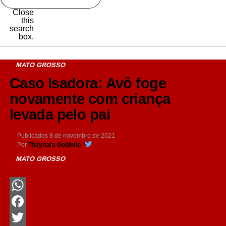
Close
this
search
box.
MATO GROSSO
Caso Isadora: Avô foge
novamente com criança
levada pelo pai
Publicados
8 de novembro de 2021
Por
Thaynara Godinho
MATO GROSSO
WhatsApp
Facebook