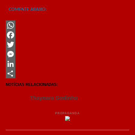
COMENTE ABAIXO:
WhatsApp
Facebook
Twitter
Messenger
LinkedIn
Share
NOTÍCIAS RELACIONADAS:
Thaynara Godinho
PROPAGANDA