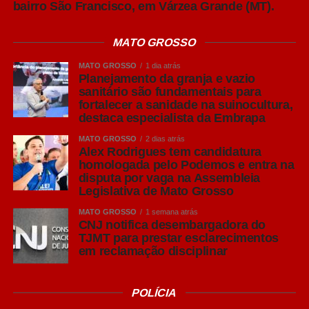
concluiu o especialista.
bairro São Francisco, em Várzea Grande (MT).
Leia Também:
Carga irregular de
MATO GROSSO
calçados avaliada em R$ 1,5 milhão é
MATO GROSSO
1 dia atrás
retida na divisa com Mato Grosso Sul
Planejamento da granja e vazio
sanitário são fundamentais para
Para o presidente da Acrismat, Frederico Tannure Filho,
fortalecer a sanidade na suinocultura,
levar especialistas da Embrapa ao simpósio reforça o
destaca especialista da Embrapa
compromisso da entidade com a difusão de
MATO GROSSO
2 dias atrás
conhecimento técnico que contribua para o fortalecimento
Alex Rodrigues tem candidatura
homologada pelo Podemos e entra na
da suinocultura mato-grossense.
disputa por vaga na Assembleia
Legislativa de Mato Grosso
“A sanidade é um dos maiores patrimônios da
suinocultura brasileira e precisa ser preservada
MATO GROSSO
1 semana atrás
CNJ notifica desembargadora do
diariamente dentro das granjas. Trazer esse debate para
TJMT para prestar esclarecimentos
o Simpósio permite que nossos produtores tenham
em reclamação disciplinar
acesso às melhores práticas e entendam que, muitas
vezes, melhorias no manejo, no planejamento da
POLÍCIA
produção em lotes e no cumprimento do vazio sanitário