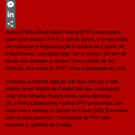
Twitter
Messenger
LinkedIn
Após a Polícia Rodoviária Federal (PRF) interceptar o
Share
carro onde estava I.P.P.A, o avô da garota, o ex-secretário
de Habitação e Regularização Fundiária de Cuiabá, Air
Praeiro Alves, conseguiu fugir com a criança. Ele tem 48
horas para entregar a menina. “Deu um jeito de ser
intimado bem antes da PRF”, disse a advogada do caso.
A menina já está há mais de 100 dias sem ver a mãe,
depois de ser levada de Cuiabá pelo pai, o advogado
João Vitor Almeida Praeiro Alves. Neste domingo
(7), a Polícia Rodoviária Federal (PRF) interceptou um
carro com a menina na cidade de Coxim (MS). Ela estava
com os avós paternos. Com escolta da PRF, eles
estariam a caminho de Cuiabá.