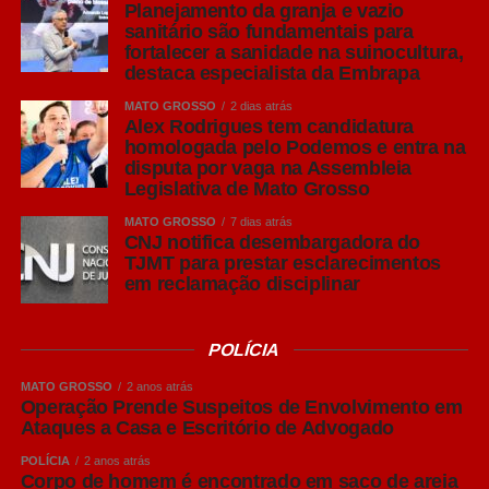
Planejamento da granja e vazio
traseiros
sanitário são fundamentais para
fortalecer a sanidade na suinocultura,
Para o presidente da Acrismat, Frederico Tannure Filho,
destaca especialista da Embrapa
levar especialistas da Embrapa ao simpósio reforça o
MATO GROSSO
2 dias atrás
compromisso da entidade com a difusão de
Alex Rodrigues tem candidatura
homologada pelo Podemos e entra na
conhecimento técnico que contribua para o fortalecimento
disputa por vaga na Assembleia
da suinocultura mato-grossense.
Legislativa de Mato Grosso
“A sanidade é um dos maiores patrimônios da
MATO GROSSO
7 dias atrás
CNJ notifica desembargadora do
suinocultura brasileira e precisa ser preservada
TJMT para prestar esclarecimentos
diariamente dentro das granjas. Trazer esse debate para
em reclamação disciplinar
o Simpósio permite que nossos produtores tenham
acesso às melhores práticas e entendam que, muitas
POLÍCIA
vezes, melhorias no manejo, no planejamento da
produção em lotes e no cumprimento do vazio sanitário
MATO GROSSO
2 anos atrás
geram ganhos expressivos em produtividade e
Operação Prende Suspeitos de Envolvimento em
Ataques a Casa e Escritório de Advogado
competitividade. A Acrismat trabalha justamente para
aproximar o produtor dessas informações e fortalecer
POLÍCIA
2 anos atrás
Corpo de homem é encontrado em saco de areia
cada vez mais a cadeia produtiva em Mato Grosso”,