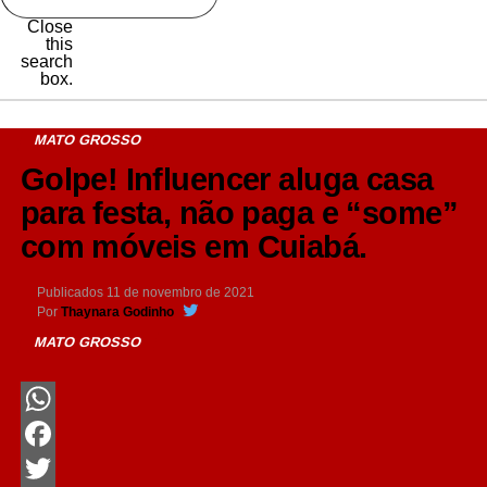
Close
this
search
box.
MATO GROSSO
Golpe! Influencer aluga casa
para festa, não paga e “some”
com móveis em Cuiabá.
Publicados
11 de novembro de 2021
Por
Thaynara Godinho
MATO GROSSO
WhatsApp
Facebook