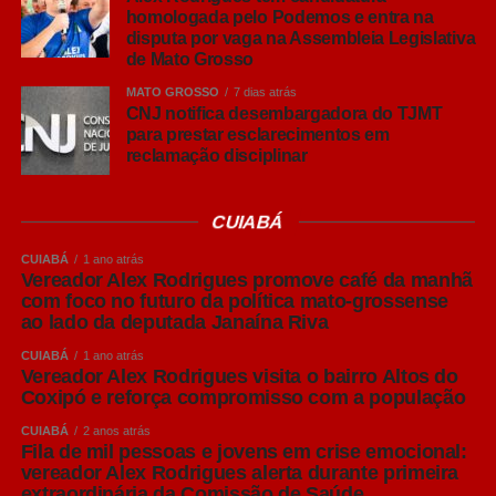
Sinop
homologada pelo Podemos e entra na
disputa por vaga na Assembleia Legislativa
O pesquisador ressaltou que o Brasil já possui um
de Mato Grosso
elevado padrão sanitário na produção de suínos,
MATO GROSSO
7 dias atrás
reconhecido internacionalmente, mas alertou que esse
CNJ notifica desembargadora do TJMT
para prestar esclarecimentos em
resultado exige vigilância constante.
reclamação disciplinar
“Chegar a um bom nível sanitário é importante, mas
mantê-lo e buscar melhorias contínuas é ainda mais
CUIABÁ
desafiador. Animais saudáveis apresentam melhor
CUIABÁ
1 ano atrás
desempenho, maior ganho de peso e melhores
Vereador Alex Rodrigues promove café da manhã
resultados econômicos para o produtor”, afirmou.
com foco no futuro da política mato-grossense
ao lado da deputada Janaína Riva
Embora reconheça que muitas granjas mais antigas
CUIABÁ
1 ano atrás
enfrentam limitações estruturais e altos custos para
Vereador Alex Rodrigues visita o bairro Altos do
adequações completas, Amaral destacou que é possível
Coxipó e reforça compromisso com a população
adotar medidas de manejo capazes de reduzir
CUIABÁ
2 anos atrás
significativamente os riscos sanitários.
Fila de mil pessoas e jovens em crise emocional:
vereador Alex Rodrigues alerta durante primeira
extraordinária da Comissão de Saúde
Entre elas está a produção em lotes, organizando grupos