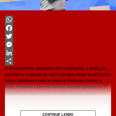
WhatsApp
Facebook
Twitter
Messenger
LinkedIn
O planejamento adequado das instalações, a produção
Share
em lotes e a adoção do vazio sanitário foram os principais
temas abordados pelo analista da Embrapa Suínos e
Aves, Armando Lopes do Amaral, durante palestra no 5º
Simpósio da Suinocultura de Mato Grosso, evento
realizado pela Associação dos Criadores de Suínos de
Mato Grosso (Acrismat). O especialista destacou que a
organização da granja é um dos pilares para manter
CONTINUE LENDO