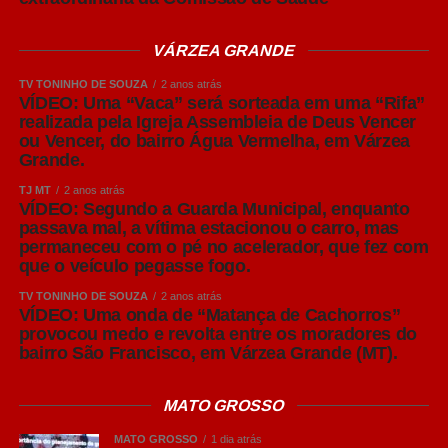
de matrizes e leitões para que permaneçam juntos
durante cada fase produtiva, respeitando o sistema “todos
VÁRZEA GRANDE
dentro, todos fora”. Essa estratégia facilita a realização do
TV TONINHO DE SOUZA
2 anos atrás
vazio sanitário entre os lotes, permitindo a limpeza,
VÍDEO: Uma “Vaca” será sorteada em uma “Rifa”
desinfecção e quebra do ciclo de transmissão de agentes
realizada pela Igreja Assembleia de Deus Vencer
ou Vencer, do bairro Água Vermelha, em Várzea
causadores de doenças.
Grande.
“Nem sempre é possível construir novas instalações
TJ MT
2 anos atrás
VÍDEO: Segundo a Guarda Municipal, enquanto
imediatamente. Mas, mesmo em estruturas existentes, o
passava mal, a vítima estacionou o carro, mas
produtor pode organizar os animais em lotes, manter
permaneceu com o pé no acelerador, que fez com
grupos da mesma idade nas mesmas salas e realizar o
que o veículo pegasse fogo.
vazio sanitário sempre que possível. São medidas que
TV TONINHO DE SOUZA
2 anos atrás
contribuem muito para preservar a sanidade do rebanho”,
VÍDEO: Uma onda de “Matança de Cachorros”
concluiu o especialista.
provocou medo e revolta entre os moradores do
bairro São Francisco, em Várzea Grande (MT).
Leia Também:
VÍDEO: Imagens
revelam que carro envolvido em
MATO GROSSO
acidente com caminhão teve teto
MATO GROSSO
1 dia atrás
esmagado na região dos bancos