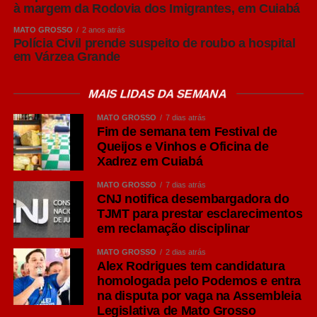
à margem da Rodovia dos Imigrantes, em Cuiabá
afirmou Frederico Tannure Filho.
MATO GROSSO
2 anos atrás
Polícia Civil prende suspeito de roubo a hospital
COMENTE ABAIXO:
em Várzea Grande
MAIS LIDAS DA SEMANA
WhatsApp
MATO GROSSO
7 dias atrás
Facebook
Fim de semana tem Festival de
Queijos e Vinhos e Oficina de
Twitter
Xadrez em Cuiabá
Messenger
MATO GROSSO
7 dias atrás
LinkedIn
CNJ notifica desembargadora do
TJMT para prestar esclarecimentos
Share
em reclamação disciplinar
MATO GROSSO
2 dias atrás
Alex Rodrigues tem candidatura
homologada pelo Podemos e entra
na disputa por vaga na Assembleia
Legislativa de Mato Grosso