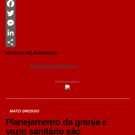
WhatsApp
Facebook
Twitter
Messenger
LinkedIn
Share
NOTÍCIAS RELACIONADAS:
Thaynara Godinho
PROPAGANDA
MATO GROSSO
Planejamento da granja e
vazio sanitário são