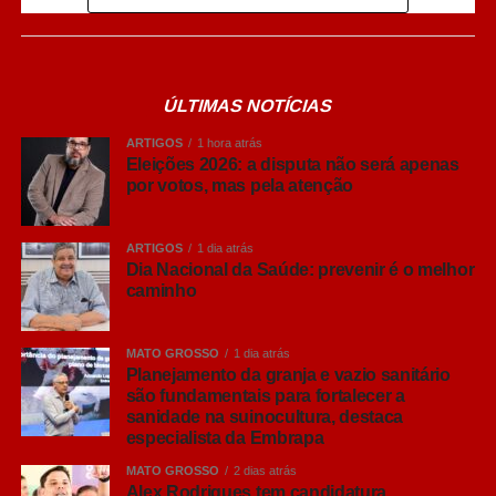
elevados padrões de sanidade e garantir melhores
índices produtivos.
Segundo Amaral, uma granja bem planejada permite
ÚLTIMAS NOTÍCIAS
fortalecer a biosseguridade, conjunto de medidas
voltadas para impedir a entrada de agentes infecciosos e
ARTIGOS
1 hora atrás
reduzir a circulação de doenças dentro da propriedade.
Eleições 2026: a disputa não será apenas
por votos, mas pela atenção
“A instalação é a base de um bom programa sanitário. O
ideal é que a granja seja cercada, bem isolada, com
ARTIGOS
1 dia atrás
controle rigoroso da entrada de pessoas e que as
Dia Nacional da Saúde: prevenir é o melhor
caminho
diferentes fases de produção sejam organizadas em
salas específicas. Além disso, é importante manter
animais da mesma idade juntos, evitando que animais
MATO GROSSO
1 dia atrás
mais velhos transmitam doenças aos mais jovens”,
Planejamento da granja e vazio sanitário
são fundamentais para fortalecer a
explicou.
sanidade na suinocultura, destaca
especialista da Embrapa
Leia Também:
Polícia Civil prende
MATO GROSSO
2 dias atrás
pastor por estupro de vulnerável em
Alex Rodrigues tem candidatura