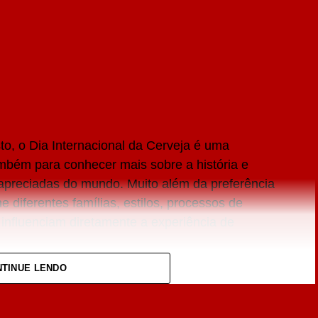
to, o Dia Internacional da Cerveja é uma
mbém para conhecer mais sobre a história e
 apreciadas do mundo. Muito além da preferência
 diferentes famílias, estilos, processos de
 influenciam diretamente a experiência de
TINUE LENDO
ervejeiro cresceu nos últimos anos, impulsionando
s estilos e formas de consumo. Embora nomes
çam parte do vocabulário de muitos brasileiros,