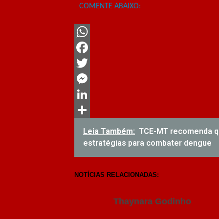
COMENTE ABAIXO:
WhatsApp
Facebook
Twitter
Messenger
LinkedIn
Share
Leia Também:
TCE-MT recomenda qu
estratégias para combater dengue
NOTÍCIAS RELACIONADAS:
Thaynara Godinho