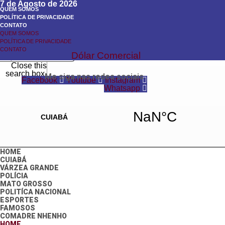
7 de Agosto de 2026
QUEM SOMOS
POLÍTICA DE PRIVACIDADE
CONTATO
QUEM SOMOS
Search
POLÍTICA DE PRIVACIDADE
Search
CONTATO
Dólar Comercial
Close this
search box.
Me siga nas redes sociais
Facebook
Youtube
Instagram
Whatsapp
HOME
CUIABÁ
VÁRZEA GRANDE
POLÍCIA
MATO GROSSO
POLITÍCA NACIONAL
ESPORTES
FAMOSOS
COMADRE NHENHO
HOME