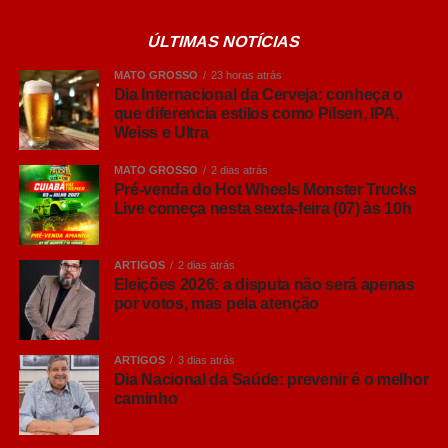
ÚLTIMAS NOTÍCIAS
MATO GROSSO
23 horas atrás
Dia Internacional da Cerveja: conheça o
que diferencia estilos como Pilsen, IPA,
Ver essa foto no Instagram
Weiss e Ultra
MATO GROSSO
2 dias atrás
Pré-venda do Hot Wheels Monster Trucks
Live começa nesta sexta-feira (07) às 10h
ARTIGOS
2 dias atrás
Eleições 2026: a disputa não será apenas
por votos, mas pela atenção
ARTIGOS
3 dias atrás
Dia Nacional da Saúde: prevenir é o melhor
caminho
Uma publicação compartilhada por TV Toninho de Souza (@toninhodesouzamt)