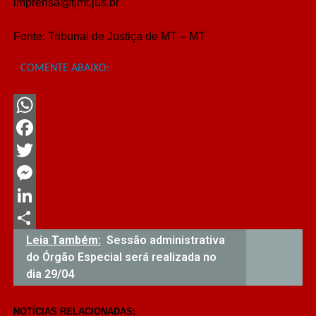
imprensa@tjmt.jus.br
Fonte:
Tribunal de Justiça de MT – MT
COMENTE ABAIXO:
WhatsApp
Facebook
Twitter
Messenger
LinkedIn
Share
Leia Também:
Sessão administrativa
do Órgão Especial será realizada no
dia 29/04
NOTÍCIAS RELACIONADAS: