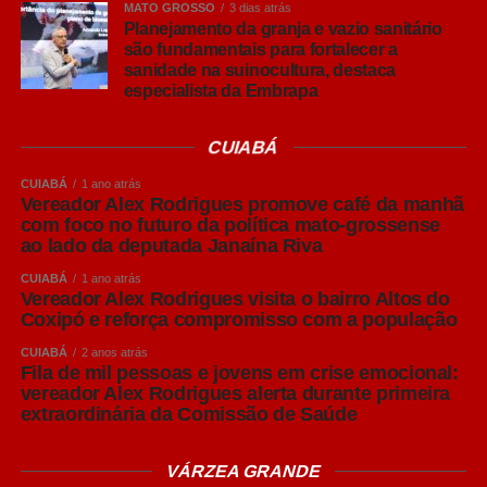
MATO GROSSO
3 dias atrás
Planejamento da granja e vazio sanitário
COMENTE ABAIXO:
são fundamentais para fortalecer a
sanidade na suinocultura, destaca
especialista da Embrapa
WhatsApp
CUIABÁ
Facebook
CUIABÁ
1 ano atrás
Twitter
Vereador Alex Rodrigues promove café da manhã
com foco no futuro da política mato-grossense
Messenger
ao lado da deputada Janaína Riva
LinkedIn
CUIABÁ
1 ano atrás
Vereador Alex Rodrigues visita o bairro Altos do
Share
Leia Também:
Poder Judiciário dá
Coxipó e reforça compromisso com a população
início à Campanha ‘Outubro Rosa’ de
CUIABÁ
2 anos atrás
conscientização e apoio às mulheres
Fila de mil pessoas e jovens em crise emocional:
vereador Alex Rodrigues alerta durante primeira
extraordinária da Comissão de Saúde
VÁRZEA GRANDE