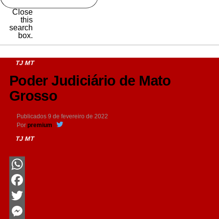
Close
this
search
box.
TJ MT
Poder Judiciário de Mato
Grosso
Publicados
9 de fevereiro de 2022
Por
premium
TJ MT
WhatsApp
Facebook
Twitter