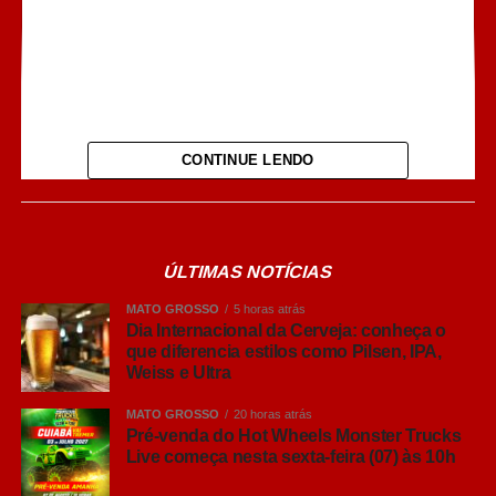
Ver essa foto no Instagram
CONTINUE LENDO
ÚLTIMAS NOTÍCIAS
MATO GROSSO
5 horas atrás
Dia Internacional da Cerveja: conheça o
que diferencia estilos como Pilsen, IPA,
Weiss e Ultra
MATO GROSSO
20 horas atrás
Pré-venda do Hot Wheels Monster Trucks
Live começa nesta sexta-feira (07) às 10h
Uma publicação compartilhada por TV Toninho de Souza (@toninhodesouzamt)