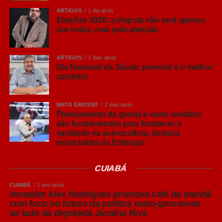
ARTIGOS
1 dia atrás
Eleições 2026: a disputa não será apenas
COMENTE ABAIXO:
por votos, mas pela atenção
Leia Também:
Servidores e juízes
ARTIGOS
2 dias atrás
atuantes no combate à violência
Dia Nacional da Saúde: prevenir é o melhor
doméstica podem concorrer a
caminho
prêmio
MATO GROSSO
2 dias atrás
Planejamento da granja e vazio sanitário
são fundamentais para fortalecer a
sanidade na suinocultura, destaca
especialista da Embrapa
CUIABÁ
CUIABÁ
1 ano atrás
Vereador Alex Rodrigues promove café da manhã
com foco no futuro da política mato-grossense
ao lado da deputada Janaína Riva