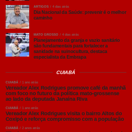
ARTIGOS
4 dias atrás
Dia Nacional da Saúde: prevenir é o melhor
caminho
Uma publicação compartilhada por TV Toninho de Souza (@toninhodesouzamt)
MATO GROSSO
4 dias atrás
Planejamento da granja e vazio sanitário
COMENTE ABAIXO:
são fundamentais para fortalecer a
sanidade na suinocultura, destaca
especialista da Embrapa
WhatsApp
CUIABÁ
Facebook
CUIABÁ
1 ano atrás
Twitter
Vereador Alex Rodrigues promove café da manhã
com foco no futuro da política mato-grossense
Messenger
ao lado da deputada Janaína Riva
LinkedIn
CUIABÁ
1 ano atrás
Vereador Alex Rodrigues visita o bairro Altos do
Leia Também:
Ônibus do Juizado
Share
Coxipó e reforça compromisso com a população
Especial Itinerante chega a Torixoréu
e Pontal do Araguaia nas próximas
CUIABÁ
2 anos atrás