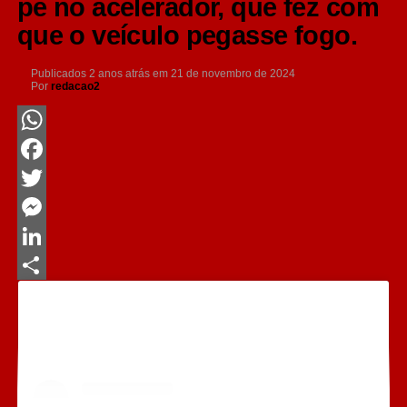
pé no acelerador, que fez com
que o veículo pegasse fogo.
Publicados
2 anos atrás
em
21 de novembro de 2024
Por
redacao2
WhatsApp
Facebook
Twitter
Messenger
LinkedIn
Share