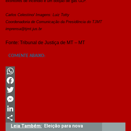
extintores de incêndio e um botijão de gás GLP.
Carlos Celestino/ Imagens: Luiz Totty
Coordenadoria de Comunicação da Presidência do TJMT
imprensa@tjmt.jus.br
Fonte:
Tribunal de Justiça de MT – MT
COMENTE ABAIXO:
WhatsApp
Facebook
Twitter
Messenger
LinkedIn
Leia Também:
Eleição para nova
Share