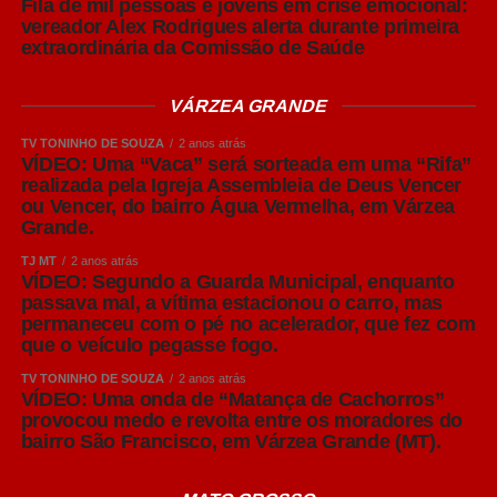
Fila de mil pessoas e jovens em crise emocional:
semanas
vereador Alex Rodrigues alerta durante primeira
extraordinária da Comissão de Saúde
VÁRZEA GRANDE
TV TONINHO DE SOUZA
2 anos atrás
VÍDEO: Uma “Vaca” será sorteada em uma “Rifa”
realizada pela Igreja Assembleia de Deus Vencer
ou Vencer, do bairro Água Vermelha, em Várzea
Grande.
TJ MT
2 anos atrás
VÍDEO: Segundo a Guarda Municipal, enquanto
passava mal, a vítima estacionou o carro, mas
permaneceu com o pé no acelerador, que fez com
que o veículo pegasse fogo.
TV TONINHO DE SOUZA
2 anos atrás
VÍDEO: Uma onda de “Matança de Cachorros”
provocou medo e revolta entre os moradores do
bairro São Francisco, em Várzea Grande (MT).