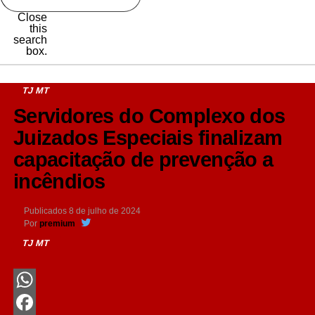
Close
this
search
box.
TJ MT
Servidores do Complexo dos
Juizados Especiais finalizam
capacitação de prevenção a
incêndios
Publicados
8 de julho de 2024
Por
premium
TJ MT
WhatsApp