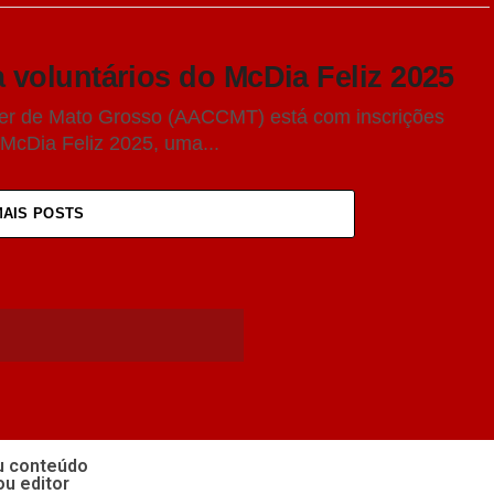
voluntários do McDia Feliz 2025
er de Mato Grosso (AACCMT) está com inscrições
 McDia Feliz 2025, uma...
MAIS POSTS
eu conteúdo
ou editor