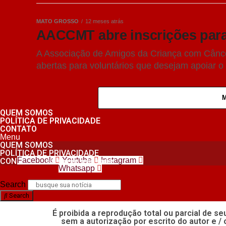
MATO GROSSO
12 meses atrás
AACCMT abre inscrições para 
A Associação de Amigos da Criança com Cânc
abertas para voluntários que desejam apoiar o
QUEM SOMOS
POLÍTICA DE PRIVACIDADE
CONTATO
Menu
QUEM SOMOS
POLÍTICA DE PRIVACIDADE
Facebook
Youtube
Instagram
CONTATO
nos siga nas redes sociais
Whatsapp
Search
Search
É proibida a reprodução total ou parcial de s
sem a autorização por escrito do autor e / 