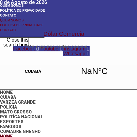
8 de Agosto de 2026
QUEM SOMOS
POLÍTICA DE PRIVACIDADE
CONTATO
QUEM SOMOS
Search
POLÍTICA DE PRIVACIDADE
Search
CONTATO
Dólar Comercial
Close this
search box.
Me siga nas redes sociais
Facebook
Youtube
Instagram
Whatsapp
HOME
CUIABÁ
VÁRZEA GRANDE
POLÍCIA
MATO GROSSO
POLITÍCA NACIONAL
ESPORTES
FAMOSOS
COMADRE NHENHO
HOME