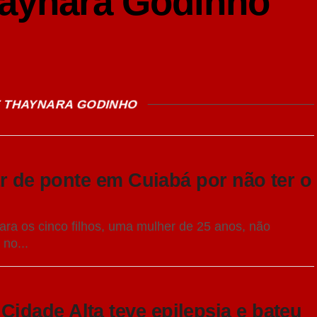
aynara Godinho
E THAYNARA GODINHO
ar de ponte em Cuiabá por não ter o
ra os cinco filhos, uma mulher de 25 anos, não
 no...
dade Alta teve epilepsia e bateu