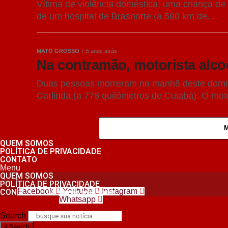
Vítima de violência doméstica, uma criança de 
de um hospital de Brasnorte (a 580 km de...
MATO GROSSO
5 anos atrás
Na contramão, motorista alco
Duas pessoas morreram na manhã deste domin
Carlinda (a 778 quilômetros de Cuiabá). O moto
QUEM SOMOS
POLÍTICA DE PRIVACIDADE
CONTATO
Menu
QUEM SOMOS
POLÍTICA DE PRIVACIDADE
Facebook
Youtube
Instagram
CONTATO
nos siga nas redes sociais
Whatsapp
Search
Search