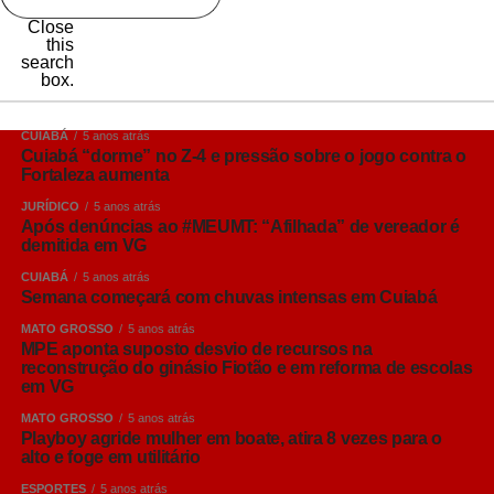
Close
this
search
box.
CUIABÁ
5 anos atrás
Cuiabá “dorme” no Z-4 e pressão sobre o jogo contra o
Fortaleza aumenta
JURÍDICO
5 anos atrás
Após denúncias ao #MEUMT: “Afilhada” de vereador é
demitida em VG
CUIABÁ
5 anos atrás
Semana começará com chuvas intensas em Cuiabá
MATO GROSSO
5 anos atrás
MPE aponta suposto desvio de recursos na
reconstrução do ginásio Fiotão e em reforma de escolas
em VG
MATO GROSSO
5 anos atrás
Playboy agride mulher em boate, atira 8 vezes para o
alto e foge em utilitário
ESPORTES
5 anos atrás