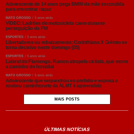
Adolescente de 14 anos pega BMW da mãe escondida
para encontrar rapaz
MATO GROSSO
5 anos atrás
VÍDEO: Ladrões de motocicleta caem durante
perseguição da PM
ESPORTES
5 anos atrás
Libertadores ou rebaixamento: Corinthians X Grêmio se
torna decisivo neste domingo (05)
ESPORTES
5 anos atrás
Lateral do Flamengo, Ramon atropela ciclista, que morre
a caminho do hospital
MATO GROSSO
5 anos atrás
Adolescente que sequestrou ex-prefeito e esposa e
roubou caminhonete da ALMT é apreendido
MAIS POSTS
ÚLTIMAS NOTÍCIAS