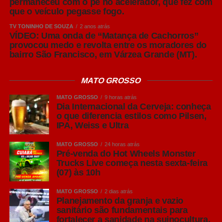
permaneceu com o pé no acelerador, que fez com
que o veículo pegasse fogo.
toda a produção global de cerveja.
TV TONINHO DE SOUZA
2 anos atrás
Sua principal característica é o equilíbrio entre
VÍDEO: Uma onda de “Matança de Cachorros”
provocou medo e revolta entre os moradores do
refrescância, leve amargor e notas suaves de malte,
bairro São Francisco, em Várzea Grande (MT).
tornando-a extremamente versátil. Por apresentar um
perfil leve, costuma acompanhar bem pizzas,
MATO GROSSO
hambúrgueres, sanduíches, petiscos, carnes brancas e
frutos do mar, sem se sobrepor aos sabores dos
MATO GROSSO
9 horas atrás
alimentos.
Dia Internacional da Cerveja: conheça
o que diferencia estilos como Pilsen,
IPA, Weiss e Ultra
Leia Também:
Mostra das
Profissões é destaque na Escola
MATO GROSSO
24 horas atrás
Estadual Militar Dom Pedro II
Pré-venda do Hot Wheels Monster
Trucks Live começa nesta sexta-feira
(07) às 10h
A verdadeira Pilsen (em português, Pils em alemão) tem
sua origem na República Tcheca no século XIX.
MATO GROSSO
2 dias atrás
Reconhecida pela alta lupulagem, que lhe confere um
Planejamento da granja e vazio
sanitário são fundamentais para
amargor acentuado, a cerveja pilsen ganhou notoriedade
fortalecer a sanidade na suinocultura,
por ser, à época, uma cerveja clara.