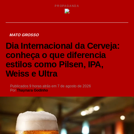
PROPAGANDA
MATO GROSSO
Dia Internacional da Cerveja:
conheça o que diferencia
estilos como Pilsen, IPA,
Weiss e Ultra
Publicados
9 horas atrás
em
7 de agosto de 2026
Por
Thaynara Godinho