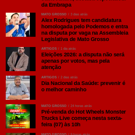
da Embrapa
família Ale. Segundo O Guia Oxford da Cerveja, de
Garrett Oliver, ela surgiu por problemas logísticos no
MATO GROSSO
3 dias atrás
século 19. Os colonizadores britânicos tinham as
Alex Rodrigues tem candidatura
homologada pelo Podemos e entra
cervejas estragadas ao longo de suas viagens à Índia,
na disputa por vaga na Assembleia
então encontraram a solução de colocar uma
Legislativa de Mato Grosso
concentração maior de lúpulo, que age como conservante
natural e dá mais amargor, e de álcool, para que a bebida
ARTIGOS
1 dia atrás
Eleições 2026: a disputa não será
suportasse as longas viagens marítimas sem perder
apenas por votos, mas pela
qualidade.
atenção
Seu diferencial está na maior presença do lúpulo,
ARTIGOS
2 dias atrás
Dia Nacional da Saúde: prevenir é
ingrediente responsável por aromas cítricos, florais e
o melhor caminho
frutados, além de um amargor mais pronunciado quando
comparado às Lagers tradicionais.
MATO GROSSO
24 horas atrás
Consumidores que apreciam sabores mais intensos
Pré-venda do Hot Wheels Monster
Trucks Live começa nesta sexta-
costumam encontrar na IPA uma excelente opção para
feira (07) às 10h
momentos de degustação ou refeições de sabor
marcante, como hambúrgueres artesanais e carnes
MATO GROSSO
9 horas atrás