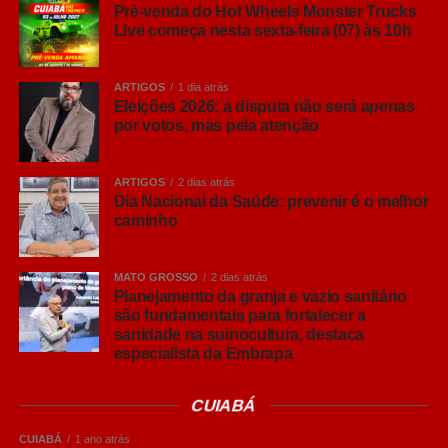
Pré-venda do Hot Wheels Monster Trucks
Live começa nesta sexta-feira (07) às 10h
“Hoje o brasileiro quer conhecer mais sobre aquilo que
consome. Entender por que uma cerveja tem determinado
aroma, o que muda entre uma Pilsen e uma IPA ou
ARTIGOS
1 dia atrás
descobrir como a fermentação influencia o resultado final
Eleições 2026: a disputa não será apenas
por votos, mas pela atenção
e torna a experiência muito mais interessante. Não existe
um estilo melhor que outro, sempre tem aquele que
combina mais com o gosto do consumidor e com cada
ARTIGOS
2 dias atrás
ocasião”, comenta Ana Paula Nicolino, especialista em
Dia Nacional da Saúde: prevenir é o melhor
caminho
análise sensorial do Grupo Petrópolis.
Lager, Ale… afinal, qual é a diferença?
MATO GROSSO
2 dias atrás
Antes de conhecer os principais estilos, vale entender
Planejamento da granja e vazio sanitário
que grande parte das cervejas comerciais são
são fundamentais para fortalecer a
sanidade na suinocultura, destaca
classificadas em duas grandes famílias: Lager e Ale.
especialista da Embrapa
A principal diferença entre elas está na fermentação. As
CUIABÁ
cervejas Lager utilizam leveduras que trabalham em
temperaturas mais baixas, em um processo conhecido
CUIABÁ
1 ano atrás