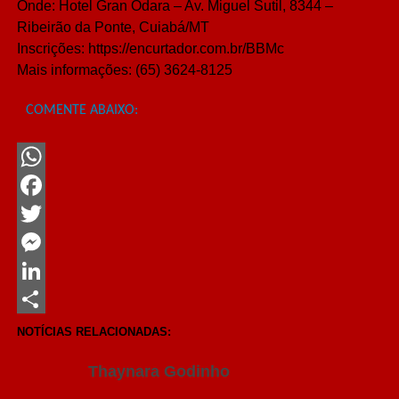
Onde: Hotel Gran Odara – Av. Miguel Sutil, 8344 –
Ribeirão da Ponte, Cuiabá/MT
Inscrições: https://encurtador.com.br/BBMc
Mais informações: (65) 3624-8125
COMENTE ABAIXO:
WhatsApp
Facebook
Twitter
Messenger
LinkedIn
Share
NOTÍCIAS RELACIONADAS:
Thaynara Godinho