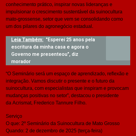
conhecimento prático, inspirar novas lideranças e
impulsionar o crescimento sustentável da suinocultura
mato-grossense, setor que vem se consolidando como
um dos pilares do agronegócio estadual.
Leia Também:
"Esperei 25 anos pela
escritura da minha casa e agora o
Governo me presenteou", diz
morador
“O Seminário será um espaço de aprendizado, reflexão e
integração. Vamos discutir o presente e o futuro da
suinocultura, com especialistas que inspiram e provocam
mudanças positivas no setor”, destacou o presidente
da Acrismat, Frederico Tannure Filho.
Serviço
O que: 2º Seminário da Suinocultura de Mato Grosso
Quando: 2 de dezembro de 2025 (terça-feira)