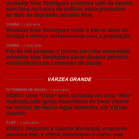
como baixa fermentação, que resulta em bebidas
Vereador Alex Rodrigues promove café da manhã
com foco no futuro da política mato-grossense
normalmente mais leves, refrescantes e de sabor
ao lado da deputada Janaína Riva
equilibrado.
CUIABÁ
1 ano atrás
Vereador Alex Rodrigues visita o bairro Altos do
Já as cervejas Ale utilizam o processo de alta
Coxipó e reforça compromisso com a população
fermentação, realizada em temperaturas mais elevadas.
Esse processo favorece a formação de aromas mais
CUIABÁ
2 anos atrás
Fila de mil pessoas e jovens em crise emocional:
intensos e perfis sensoriais mais complexos.
vereador Alex Rodrigues alerta durante primeira
extraordinária da Comissão de Saúde
Dentro dessas famílias surgem os diversos estilos
conhecidos pelo consumidor, como Pilsen, IPA e Weiss.
VÁRZEA GRANDE
American Lager: o estilo que muitos brasileiros chamam
TV TONINHO DE SOUZA
2 anos atrás
VÍDEO: Uma “Vaca” será sorteada em uma “Rifa”
de Pilsen
realizada pela Igreja Assembleia de Deus Vencer
ou Vencer, do bairro Água Vermelha, em Várzea
No Brasil, é comum que cervejas do estilo American
Grande.
Lager sejam chamadas popularmente de “Pilsen”. Apesar
TJ MT
2 anos atrás
da associação, os dois estilos não são exatamente
VÍDEO: Segundo a Guarda Municipal, enquanto
iguais. A American Lager tornou-se o estilo mais
passava mal, a vítima estacionou o carro, mas
consumido no mundo, representando mais de 90% de