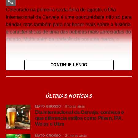
LinkedIn
Celebrado na primeira sexta-feira de agosto, o Dia
Share
Internacional da Cerveja é uma oportunidade não só para
brindar, mas também para conhecer mais sobre a história
e características de uma das bebidas mais apreciadas do
mundo. Muito além da preferência por uma marca, o
universo cervejeiro reúne diferentes famílias, estilos,
processos de produção e características sensoriais que
influenciam diretamente a experiência de consumo.
CONTINUE LENDO
O interesse do brasileiro pelo universo cervejeiro cresceu
nos últimos anos, impulsionando a busca por
informações sobre diferentes estilos e formas de
ÚLTIMAS NOTÍCIAS
consumo. Embora nomes como Pilsen, Lager, IPA, Weiss
e Ultra façam parte do vocabulário de muitos brasileiros,
MATO GROSSO
9 horas atrás
ainda há dúvidas sobre o que realmente diferencia cada
Dia Internacional da Cerveja: conheça o
que diferencia estilos como Pilsen, IPA,
um deles. Fermentação, intensidade dos aromas, corpo,
Weiss e Ultra
amargor e até origem dos estilos ajudam a explicar por
que cada cerveja oferece uma experiência diferente.
MATO GROSSO
24 horas atrás