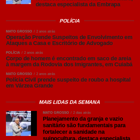
destaca especialista da Embrapa
Puro Malte: mais destaque para o malte
POLÍCIA
Embora “Puro Malte” não seja um estilo de cerveja, mas
uma classificação relacionada aos ingredientes utilizados
MATO GROSSO
2 anos atrás
na produção, o termo se tornou bastante conhecido entre
Operação Prende Suspeitos de Envolvimento em
Ataques a Casa e Escritório de Advogado
os consumidores brasileiros.
POLÍCIA
2 anos atrás
Produzidas exclusivamente com malte de cevada, água,
Corpo de homem é encontrado em saco de areia
à margem da Rodovia dos Imigrantes, em Cuiabá
lúpulo e levedura, as cervejas Puro Malte costumam
apresentar maior percepção do sabor do malte, corpo
MATO GROSSO
2 anos atrás
Polícia Civil prende suspeito de roubo a hospital
equilibrado e aromas mais evidentes.
em Várzea Grande
São opções versáteis para diferentes ocasiões de
consumo e costumam acompanhar carnes grelhadas,
MAIS LIDAS DA SEMANA
massas e queijos leves.
MATO GROSSO
2 dias atrás
Planejamento da granja e vazio
IPA: personalidade marcada pelo lúpulo
sanitário são fundamentais para
Um dos estilos que mais cresceram em popularidade nos
fortalecer a sanidade na
últimos anos é a India Pale Ale (IPA), pertencente à
suinocultura, destaca especialista