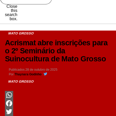
Close
this
search
box.
MATO GROSSO
Acrismat abre inscrições para
o 2º Seminário da
Suinocultura de Mato Grosso
Publicados
28 de outubro de 2025
Por
Thaynara Godinho
MATO GROSSO
WhatsApp
Facebook