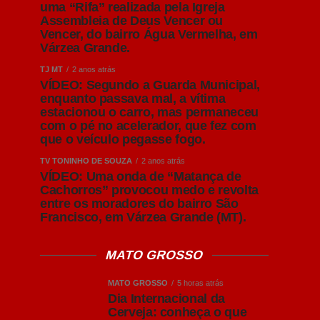
uma “Rifa” realizada pela Igreja
Assembleia de Deus Vencer ou
Vencer, do bairro Água Vermelha, em
Várzea Grande.
TJ MT
2 anos atrás
VÍDEO: Segundo a Guarda Municipal,
enquanto passava mal, a vítima
estacionou o carro, mas permaneceu
com o pé no acelerador, que fez com
que o veículo pegasse fogo.
TV TONINHO DE SOUZA
2 anos atrás
VÍDEO: Uma onda de “Matança de
Cachorros” provocou medo e revolta
entre os moradores do bairro São
Francisco, em Várzea Grande (MT).
MATO GROSSO
MATO GROSSO
5 horas atrás
Dia Internacional da
Cerveja: conheça o que