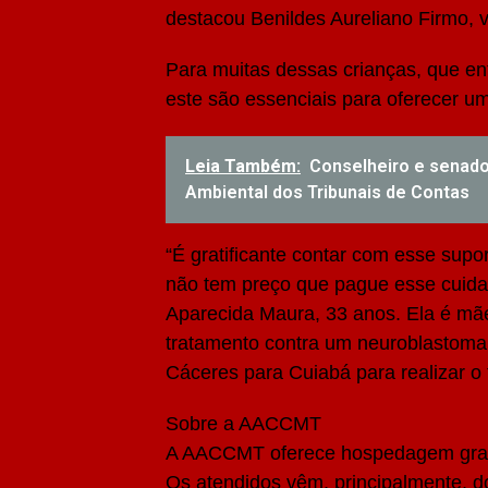
destacou Benildes Aureliano Firmo,
Para muitas dessas crianças, que e
este são essenciais para oferecer u
Leia Também:
Conselheiro e senado
Ambiental dos Tribunais de Contas
“É gratificante contar com esse sup
não tem preço que pague esse cuida
Aparecida Maura, 33 anos. Ela é mãe
tratamento contra um neuroblastoma
Cáceres para Cuiabá para realizar o 
Sobre a AACCMT
A AACCMT oferece hospedagem gratu
Os atendidos vêm, principalmente, do