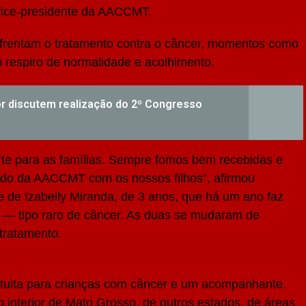
 vice-presidente da AACCMT.
nfrentam o tratamento contra o câncer, momentos como
m respiro de normalidade e acolhimento.
r discutem realização do 2º Congresso
orte para as famílias. Sempre fomos bem recebidas e
do da AACCMT com os nossos filhos”, afirmou
 de Izabelly Miranda, de 3 anos, que há um ano faz
 — tipo raro de câncer. As duas se mudaram de
tratamento.
ita para crianças com câncer e um acompanhante.
 interior de Mato Grosso, de outros estados, de áreas