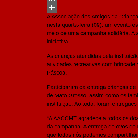
LinkedIn
A Associação dos Amigos da Crianç
Share
nesta quarta-feira (09), um evento 
meio de uma campanha solidária. A a
iniciativa.
As crianças atendidas pela instituiç
atividades recreativas com brincadei
Páscoa.
Participaram da entrega crianças de 
de Mato Grosso, assim como os famili
instituição. Ao todo, foram entregues
“A AACCMT agradece a todos os doad
da campanha. A entrega de ovos de
que todos nós podemos compartilhar. É