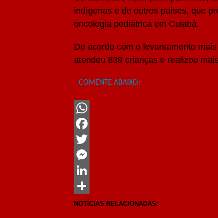
indígenas e de outros países, que p
oncologia pediátrica em Cuiabá.
De acordo com o levantamento mais 
atendeu 839 crianças e realizou mai
COMENTE ABAIXO:
WhatsApp
Facebook
Twitter
Messenger
LinkedIn
Share
NOTÍCIAS RELACIONADAS: