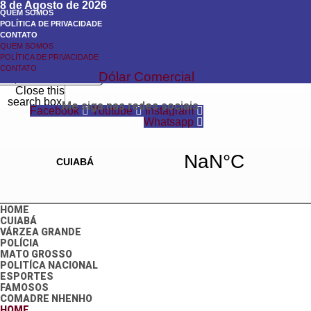
8 de Agosto de 2026
QUEM SOMOS
POLÍTICA DE PRIVACIDADE
CONTATO
QUEM SOMOS
Search
POLÍTICA DE PRIVACIDADE
Search
CONTATO
Dólar Comercial
Close this
search box.
Me siga nas redes sociais
Facebook
Youtube
Instagram
Whatsapp
HOME
CUIABÁ
VÁRZEA GRANDE
POLÍCIA
MATO GROSSO
POLITÍCA NACIONAL
ESPORTES
FAMOSOS
COMADRE NHENHO
HOME