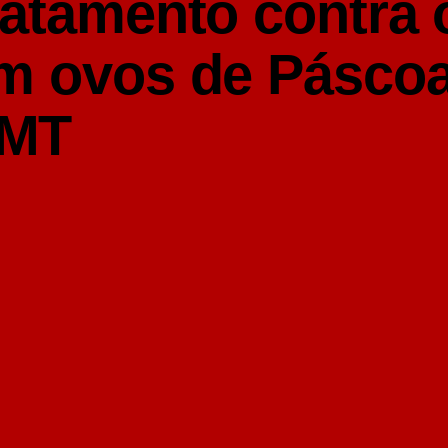
ratamento contra 
m ovos de Pásco
CMT