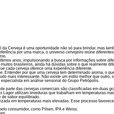
al da Cerveja é uma oportunidade não só para brindar, mas tamb
rência por uma marca, o universo cervejeiro reúne diferentes f
umo.
s últimos anos, impulsionando a busca por informações sobre d
e muitos brasileiros, ainda há dúvidas sobre o que realmente d
que cada cerveja oferece uma experiência diferente.
ome. Entender por que uma cerveja tem determinado aroma, o q
 muito mais interessante. Não existe um estilo melhor que outr
especialista em análise sensorial do Grupo Petrópolis.
nde parte das cervejas comerciais são classificadas em duas gra
vejas Lager utilizam leveduras que trabalham em temperaturas 
 de sabor equilibrado.
ealizada em temperaturas mais elevadas. Esse processo favorece
pelo consumidor, como Pilsen, IPA e Weiss.
sen