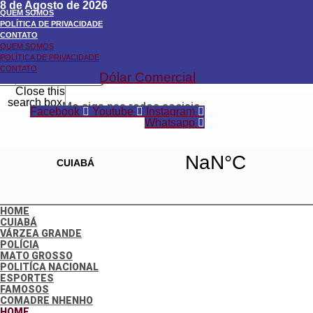
8 de Agosto de 2026
QUEM SOMOS
POLÍTICA DE PRIVACIDADE
CONTATO
QUEM SOMOS
Search
POLÍTICA DE PRIVACIDADE
Search
CONTATO
Dólar Comercial
Close this
search box.
Me siga nas redes sociais
Facebook
Youtube
Instagram
Whatsapp
HOME
CUIABÁ
VÁRZEA GRANDE
POLÍCIA
MATO GROSSO
POLITÍCA NACIONAL
ESPORTES
FAMOSOS
COMADRE NHENHO
HOME