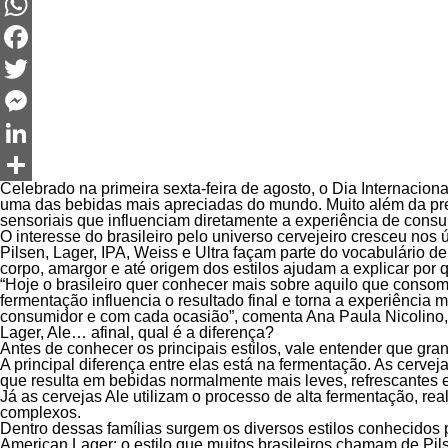
WhatsApp
Facebook
Twitter
Messenger
LinkedIn
Celebrado na primeira sexta-feira de agosto, o Dia Internacion
Share
uma das bebidas mais apreciadas do mundo. Muito além da prefe
sensoriais que influenciam diretamente a experiência de cons
O interesse do brasileiro pelo universo cervejeiro cresceu no
Pilsen, Lager, IPA, Weiss e Ultra façam parte do vocabulário d
corpo, amargor e até origem dos estilos ajudam a explicar por 
“Hoje o brasileiro quer conhecer mais sobre aquilo que cons
fermentação influencia o resultado final e torna a experiência
consumidor e com cada ocasião”, comenta Ana Paula Nicolino, 
Lager, Ale… afinal, qual é a diferença?
Antes de conhecer os principais estilos, vale entender que gra
A principal diferença entre elas está na fermentação. As cer
que resulta em bebidas normalmente mais leves, refrescantes e
Já as cervejas Ale utilizam o processo de alta fermentação, r
complexos.
Dentro dessas famílias surgem os diversos estilos conhecidos 
American Lager: o estilo que muitos brasileiros chamam de Pil