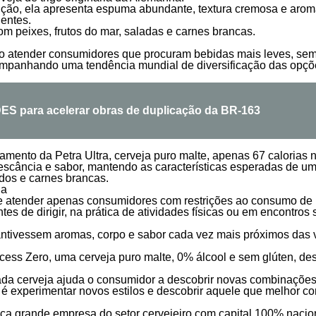
ição, ela apresenta espuma abundante, textura cremosa e arom
entes.
om peixes, frutos do mar, saladas e carnes brancas.
 atender consumidores que procuram bebidas mais leves, sem a
ompanhando uma tendência mundial de diversificação das opçõ
S para acelerar obras de duplicação da BR-163
mento da Petra Ultra, cerveja puro malte, apenas 67 calorias
frescância e sabor, mantendo as características esperadas de u
dos e carnes brancas.
ja
 de atender apenas consumidores com restrições ao consumo de 
s de dirigir, na prática de atividades físicas ou em encontros
antivessem aromas, corpo e sabor cada vez mais próximos das v
cess Zero, uma cerveja puro malte, 0% álcool e sem glúten, de
cada cerveja ajuda o consumidor a descobrir novas combinações
as é experimentar novos estilos e descobrir aquele que melhor 
ande empresa do setor cervejeiro com capital 100% nacional.