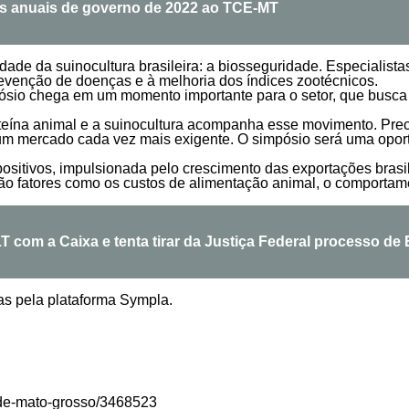
as anuais de governo de 2022 ao TCE-MT
ade da suinocultura brasileira: a biosseguridade. Especialist
prevenção de doenças e à melhoria dos índices zootécnicos.
mpósio chega em um momento importante para o setor, que busca
eína animal e a suinocultura acompanha esse movimento. Precis
 um mercado cada vez mais exigente. O simpósio será uma oport
ositivos, impulsionada pelo crescimento das exportações brasi
fatores como os custos de alimentação animal, o comportamen
T com a Caixa e tenta tirar da Justiça Federal processo de
das pela plataforma Sympla.
-de-mato-grosso/3468523