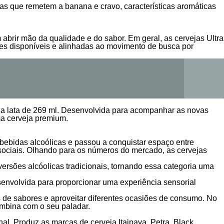
as que remetem a banana e cravo, características aromáticas
brir mão da qualidade e do sabor. Em geral, as cervejas Ultra
es disponíveis e alinhadas ao movimento de busca por
 na lata de 269 ml. Desenvolvida para acompanhar as novas
ma cerveja premium.
bebidas alcoólicas e passou a conquistar espaço entre
 sociais. Olhando para os números do mercado, as cervejas
ersões alcóolicas tradicionais, tornando essa categoria uma
senvolvida para proporcionar uma experiência sensorial
 de sabores e aproveitar diferentes ocasiões de consumo. No
combina com o seu paladar.
 Produz as marcas de cerveja Itaipava, Petra, Black