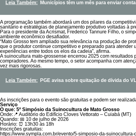
Leia Também:
Municípios têm um mês para enviar cont
A programação também abordará um dos pilares da competitivid
sanitário e estratégias de planejamento produtivo voltadas à 
Para o presidente da Acrismat, Frederico Tannure Filho, o si
ambiente econômico desafiador.
“Mato Grosso tem ampliado sua relevância na produção de prot
que o produtor continue competitivo e preparado para atender
experiências entre todos os elos da cadeia”, afirma.
A suinocultura mato-grossense encerrou 2025 com resultados p
compradores. Ao mesmo tempo, o setor acompanha com atenção 
vez mais rigorosas.
Leia Também:
PGE avisa sobre quitação de dívida do VL
As inscrições para o evento são gratuitas e podem ser realiza
Serviço
O que: 5º Simpósio da Suinocultura de Mato Grosso
Onde:📍 Auditório do Edifício Cloves Vettorato – Cuiabá (MT)
Quando: 📅 10 de julho de 2026
Horário: ⏰ 13h30 às 18h
Inscrições gratuitas:
https://www.sympla.com.br/evento/5-simposio-da-suinocultura