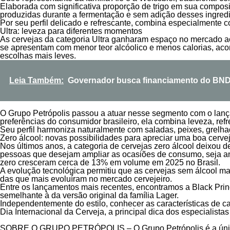
Elaborada com significativa proporção de trigo em sua compos
produzidas durante a fermentação e sem adição desses ingredi
Por seu perfil delicado e refrescante, combina especialmente c
Ultra: leveza para diferentes momentos
As cervejas da categoria Ultra ganharam espaço no mercado ao
se apresentam com menor teor alcóolico e menos calorias, ac
escolhas mais leves.
Leia Também:
Governador busca financiamento do BNDE
O Grupo Petrópolis passou a atuar nesse segmento com o lança
preferências do consumidor brasileiro, ela combina leveza, re
Seu perfil harmoniza naturalmente com saladas, peixes, grelha
Zero álcool: novas possibilidades para apreciar uma boa cerve
Nos últimos anos, a categoria de cervejas zero álcool deixou
pessoas que desejam ampliar as ocasiões de consumo, seja ante
zero cresceram cerca de 13% em volume em 2025 no Brasil.
A evolução tecnológica permitiu que as cervejas sem álcool m
das que mais evoluíram no mercado cervejeiro.
Entre os lançamentos mais recentes, encontramos a Black Prin
semelhante à da versão original da família Lager.
Independentemente do estilo, conhecer as características de 
Dia Internacional da Cerveja, a principal dica dos especialist
SOBRE O GRUPO PETRÓPOLIS – O Grupo Petrópolis é a única gr