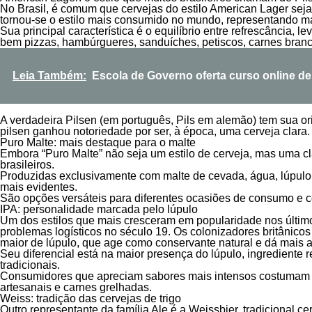
No Brasil, é comum que cervejas do estilo American Lager sej
tornou-se o estilo mais consumido no mundo, representando ma
Sua principal característica é o equilíbrio entre refrescância,
bem pizzas, hambúrgueres, sanduíches, petiscos, carnes branc
Leia Também:
Escola de Governo oferta curso online d
A verdadeira Pilsen (em português, Pils em alemão) tem sua o
pilsen ganhou notoriedade por ser, à época, uma cerveja clara.
Puro Malte: mais destaque para o malte
Embora “Puro Malte” não seja um estilo de cerveja, mas uma cl
brasileiros.
Produzidas exclusivamente com malte de cevada, água, lúpulo 
mais evidentes.
São opções versáteis para diferentes ocasiões de consumo e 
IPA: personalidade marcada pelo lúpulo
Um dos estilos que mais cresceram em popularidade nos últimos 
problemas logísticos no século 19. Os colonizadores britânico
maior de lúpulo, que age como conservante natural e dá mais a
Seu diferencial está na maior presença do lúpulo, ingrediente
tradicionais.
Consumidores que apreciam sabores mais intensos costumam 
artesanais e carnes grelhadas.
Weiss: tradição das cervejas de trigo
Outro representante da família Ale é a Weissbier, tradicional ce