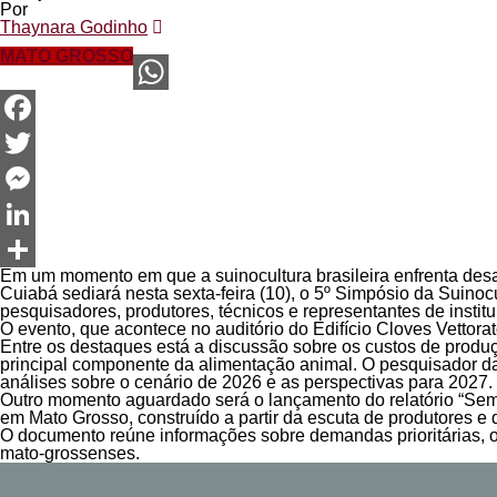
Por
Thaynara Godinho
MATO GROSSO
WhatsApp
Facebook
Twitter
Messenger
LinkedIn
Em um momento em que a suinocultura brasileira enfrenta desa
Share
Cuiabá sediará nesta sexta-feira (10), o 5º Simpósio da Suino
pesquisadores, produtores, técnicos e representantes de institu
O evento, que acontece no auditório do Edifício Cloves Vettora
Entre os destaques está a discussão sobre os custos de produ
principal componente da alimentação animal. O pesquisador da
análises sobre o cenário de 2026 e as perspectivas para 2027.
Outro momento aguardado será o lançamento do relatório “Seme
em Mato Grosso, construído a partir da escuta de produtores e 
O documento reúne informações sobre demandas prioritárias, o
mato-grossenses.