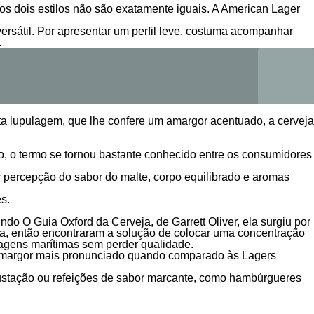
s dois estilos não são exatamente iguais. A American Lager
versátil. Por apresentar um perfil leve, costuma acompanhar
.
ta lupulagem, que lhe confere um amargor acentuado, a cerveja
ão, o termo se tornou bastante conhecido entre os consumidores
 percepção do sabor do malte, corpo equilibrado e aromas
s.
do O Guia Oxford da Cerveja, de Garrett Oliver, ela surgiu por
dia, então encontraram a solução de colocar uma concentração
iagens marítimas sem perder qualidade.
 um amargor mais pronunciado quando comparado às Lagers
stação ou refeições de sabor marcante, como hambúrgueres