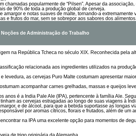
am chamadas popularmente de “Pilsen”. Apesar da associação, o
is de 90% de toda a produção global de cerveja.
 leve amargor e notas suaves de malte, tornando-a extremamente 
as e frutos do mar, sem se sobrepor aos sabores dos alimentos
e Noções de Administração do Trabalho
rigem na República Tcheca no século XIX. Reconhecida pela al
assificação relacionada aos ingredientes utilizados na produç
e levedura, as cervejas Puro Malte costumam apresentar maior
costumam acompanhar carnes grelhadas, massas e queijos leve
anos é a India Pale Ale (IPA), pertencente à família Ale. Segun
s tinham as cervejas estragadas ao longo de suas viagens à Ín
margor, e de álcool, para que a bebida suportasse as longas v
 responsável por aromas cítricos, florais e frutados, além de
encontrar na IPA uma excelente opção para momentos de degu
rveja de trigo originária da Alemanha.