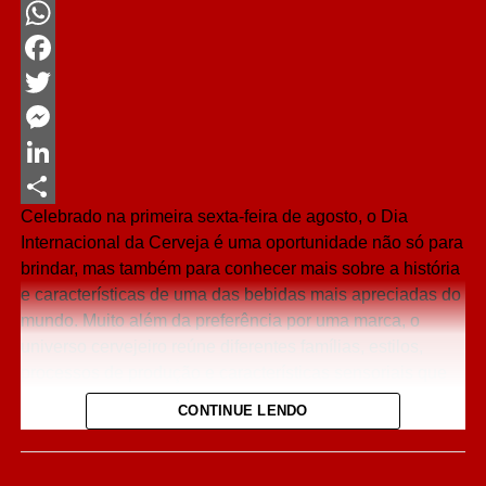
WhatsApp
Facebook
Twitter
Messenger
LinkedIn
Celebrado na primeira sexta-feira de agosto, o Dia
Share
Internacional da Cerveja é uma oportunidade não só para
brindar, mas também para conhecer mais sobre a história
e características de uma das bebidas mais apreciadas do
mundo. Muito além da preferência por uma marca, o
universo cervejeiro reúne diferentes famílias, estilos,
processos de produção e características sensoriais que
influenciam diretamente a experiência de consumo.
CONTINUE LENDO
O interesse do brasileiro pelo universo cervejeiro cresceu
nos últimos anos, impulsionando a busca por