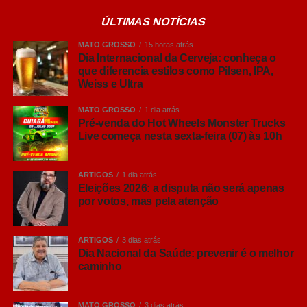
informações sobre diferentes estilos e formas de
ÚLTIMAS NOTÍCIAS
consumo. Embora nomes como Pilsen, Lager, IPA, Weiss
e Ultra façam parte do vocabulário de muitos brasileiros,
MATO GROSSO
15 horas atrás
ainda há dúvidas sobre o que realmente diferencia cada
Dia Internacional da Cerveja: conheça o
que diferencia estilos como Pilsen, IPA,
um deles. Fermentação, intensidade dos aromas, corpo,
Weiss e Ultra
amargor e até origem dos estilos ajudam a explicar por
que cada cerveja oferece uma experiência diferente.
MATO GROSSO
1 dia atrás
Pré-venda do Hot Wheels Monster Trucks
Live começa nesta sexta-feira (07) às 10h
“Hoje o brasileiro quer conhecer mais sobre aquilo que
consome. Entender por que uma cerveja tem determinado
aroma, o que muda entre uma Pilsen e uma IPA ou
ARTIGOS
1 dia atrás
descobrir como a fermentação influencia o resultado final
Eleições 2026: a disputa não será apenas
por votos, mas pela atenção
e torna a experiência muito mais interessante. Não existe
um estilo melhor que outro, sempre tem aquele que
combina mais com o gosto do consumidor e com cada
ARTIGOS
3 dias atrás
ocasião”, comenta Ana Paula Nicolino, especialista em
Dia Nacional da Saúde: prevenir é o melhor
caminho
análise sensorial do Grupo Petrópolis.
Lager, Ale… afinal, qual é a diferença?
MATO GROSSO
3 dias atrás