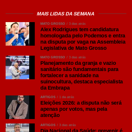
São opções versáteis para diferentes ocasiões de
consumo e costumam acompanhar carnes grelhadas,
MAIS LIDAS DA SEMANA
massas e queijos leves.
MATO GROSSO
3 dias atrás
Alex Rodrigues tem candidatura
IPA: personalidade marcada pelo lúpulo
homologada pelo Podemos e entra
Um dos estilos que mais cresceram em popularidade nos
na disputa por vaga na Assembleia
últimos anos é a India Pale Ale (IPA), pertencente à
Legislativa de Mato Grosso
família Ale. Segundo O Guia Oxford da Cerveja, de
MATO GROSSO
3 dias atrás
Garrett Oliver, ela surgiu por problemas logísticos no
Planejamento da granja e vazio
século 19. Os colonizadores britânicos tinham as
sanitário são fundamentais para
fortalecer a sanidade na
cervejas estragadas ao longo de suas viagens à Índia,
suinocultura, destaca especialista
então encontraram a solução de colocar uma
da Embrapa
concentração maior de lúpulo, que age como conservante
natural e dá mais amargor, e de álcool, para que a bebida
ARTIGOS
1 dia atrás
Eleições 2026: a disputa não será
suportasse as longas viagens marítimas sem perder
apenas por votos, mas pela
qualidade.
atenção
Seu diferencial está na maior presença do lúpulo,
ARTIGOS
3 dias atrás
Dia Nacional da Saúde: prevenir é
ingrediente responsável por aromas cítricos, florais e