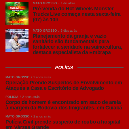
por R$ 50 para pagar despesas
MATO GROSSO
1 dia atrás
médicas da mãe
Pré-venda do Hot Wheels Monster
Trucks Live começa nesta sexta-feira
(07) às 10h
A verdadeira Pilsen (em português, Pils em alemão) tem
sua origem na República Tcheca no século XIX.
MATO GROSSO
3 dias atrás
Reconhecida pela alta lupulagem, que lhe confere um
Planejamento da granja e vazio
sanitário são fundamentais para
amargor acentuado, a cerveja pilsen ganhou notoriedade
fortalecer a sanidade na suinocultura,
por ser, à época, uma cerveja clara.
destaca especialista da Embrapa
Puro Malte: mais destaque para o malte
POLÍCIA
Embora “Puro Malte” não seja um estilo de cerveja, mas
uma classificação relacionada aos ingredientes utilizados
MATO GROSSO
2 anos atrás
na produção, o termo se tornou bastante conhecido entre
Operação Prende Suspeitos de Envolvimento em
Ataques a Casa e Escritório de Advogado
os consumidores brasileiros.
POLÍCIA
2 anos atrás
Produzidas exclusivamente com malte de cevada, água,
Corpo de homem é encontrado em saco de areia
à margem da Rodovia dos Imigrantes, em Cuiabá
lúpulo e levedura, as cervejas Puro Malte costumam
apresentar maior percepção do sabor do malte, corpo
MATO GROSSO
2 anos atrás
Polícia Civil prende suspeito de roubo a hospital
equilibrado e aromas mais evidentes.
em Várzea Grande