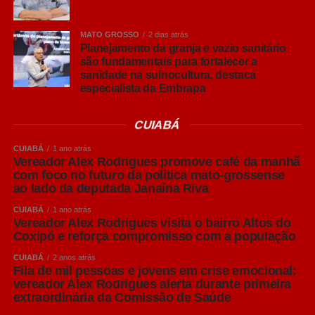
Lager, Ale… afinal, qual é a diferença?
MATO GROSSO
2 dias atrás
Antes de conhecer os principais estilos, vale entender
Planejamento da granja e vazio sanitário
que grande parte das cervejas comerciais são
são fundamentais para fortalecer a
sanidade na suinocultura, destaca
classificadas em duas grandes famílias: Lager e Ale.
especialista da Embrapa
A principal diferença entre elas está na fermentação. As
CUIABÁ
cervejas Lager utilizam leveduras que trabalham em
temperaturas mais baixas, em um processo conhecido
CUIABÁ
1 ano atrás
como baixa fermentação, que resulta em bebidas
Vereador Alex Rodrigues promove café da manhã
com foco no futuro da política mato-grossense
normalmente mais leves, refrescantes e de sabor
ao lado da deputada Janaína Riva
equilibrado.
CUIABÁ
1 ano atrás
Vereador Alex Rodrigues visita o bairro Altos do
Já as cervejas Ale utilizam o processo de alta
Coxipó e reforça compromisso com a população
fermentação, realizada em temperaturas mais elevadas.
Esse processo favorece a formação de aromas mais
CUIABÁ
2 anos atrás
Fila de mil pessoas e jovens em crise emocional:
intensos e perfis sensoriais mais complexos.
vereador Alex Rodrigues alerta durante primeira
extraordinária da Comissão de Saúde
Dentro dessas famílias surgem os diversos estilos