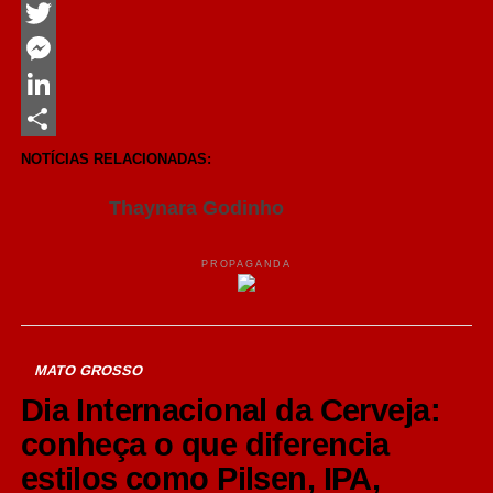
Facebook
Twitter
Messenger
LinkedIn
Share
NOTÍCIAS RELACIONADAS:
Thaynara Godinho
PROPAGANDA
MATO GROSSO
Dia Internacional da Cerveja:
conheça o que diferencia
estilos como Pilsen, IPA,