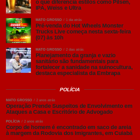
o que diferencia estilos como Pilsen,
IPA, Weiss e Ultra
Leia Também:
Piloto morto em
queda de avião perdeu mãe há duas
MATO GROSSO
1 dia atrás
semanas em MT
Pré-venda do Hot Wheels Monster
Trucks Live começa nesta sexta-feira
(07) às 10h
A verdadeira Pilsen (em português, Pils em alemão) tem
sua origem na República Tcheca no século XIX.
MATO GROSSO
2 dias atrás
Reconhecida pela alta lupulagem, que lhe confere um
Planejamento da granja e vazio
sanitário são fundamentais para
amargor acentuado, a cerveja pilsen ganhou notoriedade
fortalecer a sanidade na suinocultura,
por ser, à época, uma cerveja clara.
destaca especialista da Embrapa
Puro Malte: mais destaque para o malte
POLÍCIA
Embora “Puro Malte” não seja um estilo de cerveja, mas
uma classificação relacionada aos ingredientes utilizados
MATO GROSSO
2 anos atrás
na produção, o termo se tornou bastante conhecido entre
Operação Prende Suspeitos de Envolvimento em
Ataques a Casa e Escritório de Advogado
os consumidores brasileiros.
POLÍCIA
2 anos atrás
Produzidas exclusivamente com malte de cevada, água,
Corpo de homem é encontrado em saco de areia
à margem da Rodovia dos Imigrantes, em Cuiabá
lúpulo e levedura, as cervejas Puro Malte costumam