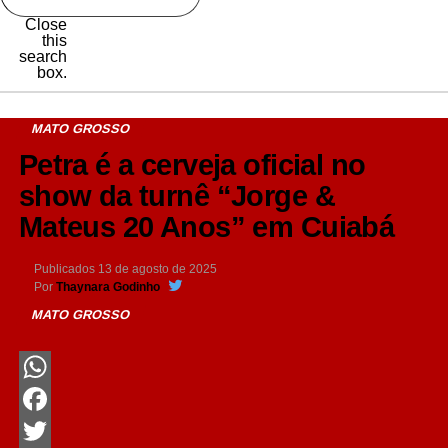
Close
this
search
box.
MATO GROSSO
Petra é a cerveja oficial no
show da turnê “Jorge &
Mateus 20 Anos” em Cuiabá
Publicados
13 de agosto de 2025
Por
Thaynara Godinho
MATO GROSSO
WhatsApp
Facebook