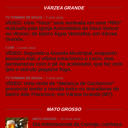
conhecidos pelo consumidor, como Pilsen, IPA e Weiss.
VÁRZEA GRANDE
American Lager: o estilo que muitos brasileiros chamam
TV TONINHO DE SOUZA
2 anos atrás
VÍDEO: Uma “Vaca” será sorteada em uma “Rifa”
de Pilsen
realizada pela Igreja Assembleia de Deus Vencer
ou Vencer, do bairro Água Vermelha, em Várzea
No Brasil, é comum que cervejas do estilo American
Grande.
Lager sejam chamadas popularmente de “Pilsen”. Apesar
TJ MT
2 anos atrás
da associação, os dois estilos não são exatamente
VÍDEO: Segundo a Guarda Municipal, enquanto
iguais. A American Lager tornou-se o estilo mais
passava mal, a vítima estacionou o carro, mas
consumido no mundo, representando mais de 90% de
permaneceu com o pé no acelerador, que fez com
que o veículo pegasse fogo.
toda a produção global de cerveja.
TV TONINHO DE SOUZA
2 anos atrás
Sua principal característica é o equilíbrio entre
VÍDEO: Uma onda de “Matança de Cachorros”
provocou medo e revolta entre os moradores do
refrescância, leve amargor e notas suaves de malte,
bairro São Francisco, em Várzea Grande (MT).
tornando-a extremamente versátil. Por apresentar um
perfil leve, costuma acompanhar bem pizzas,
MATO GROSSO
hambúrgueres, sanduíches, petiscos, carnes brancas e
frutos do mar, sem se sobrepor aos sabores dos
MATO GROSSO
10 horas atrás
alimentos.
Dia Internacional da Cerveja: conheça