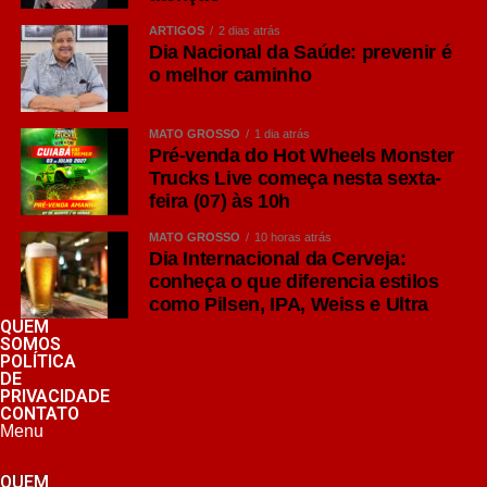
Seu diferencial está na maior presença do lúpulo,
ARTIGOS
2 dias atrás
Dia Nacional da Saúde: prevenir é
ingrediente responsável por aromas cítricos, florais e
o melhor caminho
frutados, além de um amargor mais pronunciado quando
comparado às Lagers tradicionais.
MATO GROSSO
1 dia atrás
Consumidores que apreciam sabores mais intensos
Pré-venda do Hot Wheels Monster
Trucks Live começa nesta sexta-
costumam encontrar na IPA uma excelente opção para
feira (07) às 10h
momentos de degustação ou refeições de sabor
marcante, como hambúrgueres artesanais e carnes
MATO GROSSO
10 horas atrás
grelhadas.
Dia Internacional da Cerveja:
conheça o que diferencia estilos
como Pilsen, IPA, Weiss e Ultra
Weiss: tradição das cervejas de trigo
QUEM
Outro representante da família Ale é a Weissbier,
SOMOS
tradicional cerveja de trigo originária da Alemanha.
POLÍTICA
DE
PRIVACIDADE
Elaborada com significativa proporção de trigo em sua
CONTATO
composição, ela apresenta espuma abundante, textura
Menu
cremosa e aromas que remetem a banana e cravo,
QUEM
características aromáticas produzidas durante a