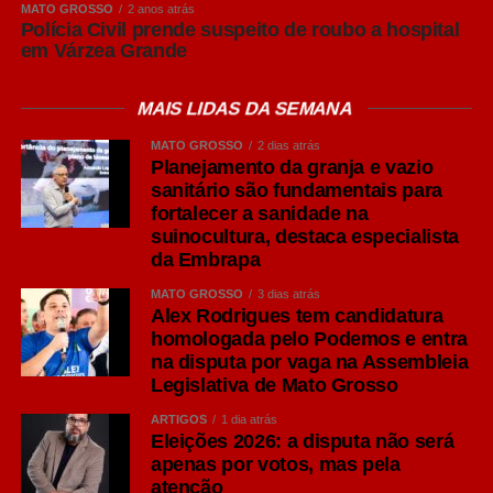
apresentar maior percepção do sabor do malte, corpo
MATO GROSSO
2 anos atrás
Polícia Civil prende suspeito de roubo a hospital
equilibrado e aromas mais evidentes.
em Várzea Grande
São opções versáteis para diferentes ocasiões de
consumo e costumam acompanhar carnes grelhadas,
MAIS LIDAS DA SEMANA
massas e queijos leves.
MATO GROSSO
2 dias atrás
Planejamento da granja e vazio
IPA: personalidade marcada pelo lúpulo
sanitário são fundamentais para
Um dos estilos que mais cresceram em popularidade nos
fortalecer a sanidade na
últimos anos é a India Pale Ale (IPA), pertencente à
suinocultura, destaca especialista
da Embrapa
família Ale. Segundo O Guia Oxford da Cerveja, de
Garrett Oliver, ela surgiu por problemas logísticos no
MATO GROSSO
3 dias atrás
século 19. Os colonizadores britânicos tinham as
Alex Rodrigues tem candidatura
homologada pelo Podemos e entra
cervejas estragadas ao longo de suas viagens à Índia,
na disputa por vaga na Assembleia
então encontraram a solução de colocar uma
Legislativa de Mato Grosso
concentração maior de lúpulo, que age como conservante
natural e dá mais amargor, e de álcool, para que a bebida
ARTIGOS
1 dia atrás
Eleições 2026: a disputa não será
suportasse as longas viagens marítimas sem perder
apenas por votos, mas pela
qualidade.
atenção