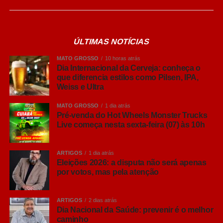
O interesse do brasileiro pelo universo cervejeiro cresceu
nos últimos anos, impulsionando a busca por
informações sobre diferentes estilos e formas de
ÚLTIMAS NOTÍCIAS
consumo. Embora nomes como Pilsen, Lager, IPA, Weiss
e Ultra façam parte do vocabulário de muitos brasileiros,
MATO GROSSO
10 horas atrás
ainda há dúvidas sobre o que realmente diferencia cada
Dia Internacional da Cerveja: conheça o
que diferencia estilos como Pilsen, IPA,
um deles. Fermentação, intensidade dos aromas, corpo,
Weiss e Ultra
amargor e até origem dos estilos ajudam a explicar por
que cada cerveja oferece uma experiência diferente.
MATO GROSSO
1 dia atrás
Pré-venda do Hot Wheels Monster Trucks
Live começa nesta sexta-feira (07) às 10h
“Hoje o brasileiro quer conhecer mais sobre aquilo que
consome. Entender por que uma cerveja tem determinado
aroma, o que muda entre uma Pilsen e uma IPA ou
ARTIGOS
1 dia atrás
descobrir como a fermentação influencia o resultado final
Eleições 2026: a disputa não será apenas
por votos, mas pela atenção
e torna a experiência muito mais interessante. Não existe
um estilo melhor que outro, sempre tem aquele que
combina mais com o gosto do consumidor e com cada
ARTIGOS
2 dias atrás
ocasião”, comenta Ana Paula Nicolino, especialista em
Dia Nacional da Saúde: prevenir é o melhor
caminho
análise sensorial do Grupo Petrópolis.