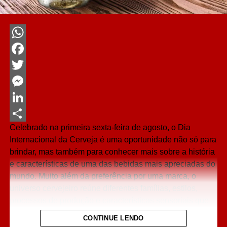
WhatsApp
Facebook
Twitter
Messenger
LinkedIn
Celebrado na primeira sexta-feira de agosto, o Dia
Share
Internacional da Cerveja é uma oportunidade não só para
brindar, mas também para conhecer mais sobre a história
e características de uma das bebidas mais apreciadas do
mundo. Muito além da preferência por uma marca, o
universo cervejeiro reúne diferentes famílias, estilos,
processos de produção e características sensoriais que
influenciam diretamente a experiência de consumo.
CONTINUE LENDO