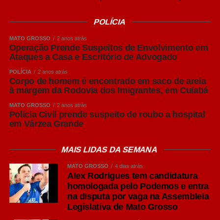
Puro Malte: mais destaque para o malte
POLÍCIA
Embora “Puro Malte” não seja um estilo de cerveja, mas
uma classificação relacionada aos ingredientes utilizados
MATO GROSSO
2 anos atrás
na produção, o termo se tornou bastante conhecido entre
Operação Prende Suspeitos de Envolvimento em
Ataques a Casa e Escritório de Advogado
os consumidores brasileiros.
POLÍCIA
2 anos atrás
Produzidas exclusivamente com malte de cevada, água,
Corpo de homem é encontrado em saco de areia
à margem da Rodovia dos Imigrantes, em Cuiabá
lúpulo e levedura, as cervejas Puro Malte costumam
apresentar maior percepção do sabor do malte, corpo
MATO GROSSO
2 anos atrás
Polícia Civil prende suspeito de roubo a hospital
equilibrado e aromas mais evidentes.
em Várzea Grande
São opções versáteis para diferentes ocasiões de
consumo e costumam acompanhar carnes grelhadas,
MAIS LIDAS DA SEMANA
massas e queijos leves.
MATO GROSSO
4 dias atrás
Alex Rodrigues tem candidatura
IPA: personalidade marcada pelo lúpulo
homologada pelo Podemos e entra
Um dos estilos que mais cresceram em popularidade nos
na disputa por vaga na Assembleia
últimos anos é a India Pale Ale (IPA), pertencente à
Legislativa de Mato Grosso
família Ale. Segundo O Guia Oxford da Cerveja, de