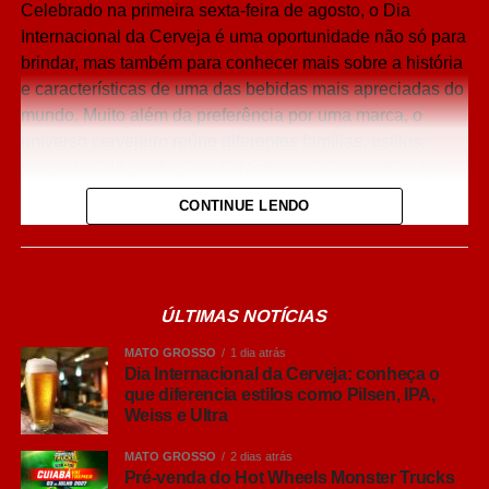
Celebrado na primeira sexta-feira de agosto, o Dia
Share
Internacional da Cerveja é uma oportunidade não só para
brindar, mas também para conhecer mais sobre a história
e características de uma das bebidas mais apreciadas do
mundo. Muito além da preferência por uma marca, o
universo cervejeiro reúne diferentes famílias, estilos,
processos de produção e características sensoriais que
influenciam diretamente a experiência de consumo.
CONTINUE LENDO
O interesse do brasileiro pelo universo cervejeiro cresceu
nos últimos anos, impulsionando a busca por
informações sobre diferentes estilos e formas de
ÚLTIMAS NOTÍCIAS
consumo. Embora nomes como Pilsen, Lager, IPA, Weiss
e Ultra façam parte do vocabulário de muitos brasileiros,
MATO GROSSO
1 dia atrás
ainda há dúvidas sobre o que realmente diferencia cada
Dia Internacional da Cerveja: conheça o
que diferencia estilos como Pilsen, IPA,
um deles. Fermentação, intensidade dos aromas, corpo,
Weiss e Ultra
amargor e até origem dos estilos ajudam a explicar por
que cada cerveja oferece uma experiência diferente.
MATO GROSSO
2 dias atrás
Pré-venda do Hot Wheels Monster Trucks