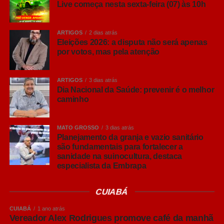
Live começa nesta sexta-feira (07) às 10h
“Hoje o brasileiro quer conhecer mais sobre aquilo que
consome. Entender por que uma cerveja tem determinado
aroma, o que muda entre uma Pilsen e uma IPA ou
ARTIGOS
2 dias atrás
descobrir como a fermentação influencia o resultado final
Eleições 2026: a disputa não será apenas
por votos, mas pela atenção
e torna a experiência muito mais interessante. Não existe
um estilo melhor que outro, sempre tem aquele que
combina mais com o gosto do consumidor e com cada
ARTIGOS
3 dias atrás
ocasião”, comenta Ana Paula Nicolino, especialista em
Dia Nacional da Saúde: prevenir é o melhor
caminho
análise sensorial do Grupo Petrópolis.
Lager, Ale… afinal, qual é a diferença?
MATO GROSSO
3 dias atrás
Antes de conhecer os principais estilos, vale entender
Planejamento da granja e vazio sanitário
que grande parte das cervejas comerciais são
são fundamentais para fortalecer a
sanidade na suinocultura, destaca
classificadas em duas grandes famílias: Lager e Ale.
especialista da Embrapa
A principal diferença entre elas está na fermentação. As
CUIABÁ
cervejas Lager utilizam leveduras que trabalham em
temperaturas mais baixas, em um processo conhecido
CUIABÁ
1 ano atrás
como baixa fermentação, que resulta em bebidas
Vereador Alex Rodrigues promove café da manhã