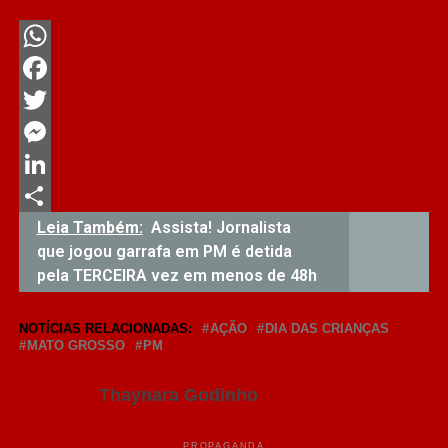
WhatsApp
Facebook
Twitter
Messenger
LinkedIn
Share
Leia Também:
Assista! Jornalista
que jogou garrafa em PM é detida
pela TERCEIRA vez em menos de 48h
NOTÍCIAS RELACIONADAS:
AÇÃO
DIA DAS CRIANÇAS
MATO GROSSO
PM
Thaynara Godinho
PROPAGANDA