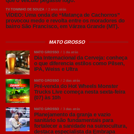
que o veículo pegasse fogo.
toda a produção global de cerveja.
TV TONINHO DE SOUZA
2 anos atrás
Sua principal característica é o equilíbrio entre
VÍDEO: Uma onda de “Matança de Cachorros”
provocou medo e revolta entre os moradores do
refrescância, leve amargor e notas suaves de malte,
bairro São Francisco, em Várzea Grande (MT).
tornando-a extremamente versátil. Por apresentar um
perfil leve, costuma acompanhar bem pizzas,
MATO GROSSO
hambúrgueres, sanduíches, petiscos, carnes brancas e
frutos do mar, sem se sobrepor aos sabores dos
MATO GROSSO
1 dia atrás
alimentos.
Dia Internacional da Cerveja: conheça
o que diferencia estilos como Pilsen,
IPA, Weiss e Ultra
Leia Também:
Festas de Carnaval
públicas e privadas estão proibidas
MATO GROSSO
2 dias atrás
em Cuiabá
Pré-venda do Hot Wheels Monster
Trucks Live começa nesta sexta-feira
(07) às 10h
A verdadeira Pilsen (em português, Pils em alemão) tem
sua origem na República Tcheca no século XIX.
MATO GROSSO
3 dias atrás
Reconhecida pela alta lupulagem, que lhe confere um
Planejamento da granja e vazio
sanitário são fundamentais para
amargor acentuado, a cerveja pilsen ganhou notoriedade
fortalecer a sanidade na suinocultura,
por ser, à época, uma cerveja clara.
destaca especialista da Embrapa