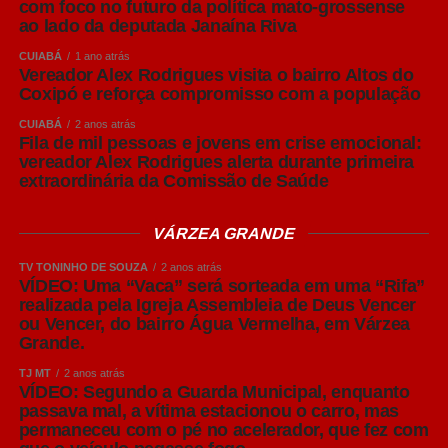
com foco no futuro da política mato-grossense
normalmente mais leves, refrescantes e de sabor
ao lado da deputada Janaína Riva
equilibrado.
CUIABÁ
1 ano atrás
Vereador Alex Rodrigues visita o bairro Altos do
Já as cervejas Ale utilizam o processo de alta
Coxipó e reforça compromisso com a população
fermentação, realizada em temperaturas mais elevadas.
Esse processo favorece a formação de aromas mais
CUIABÁ
2 anos atrás
Fila de mil pessoas e jovens em crise emocional:
intensos e perfis sensoriais mais complexos.
vereador Alex Rodrigues alerta durante primeira
extraordinária da Comissão de Saúde
Dentro dessas famílias surgem os diversos estilos
conhecidos pelo consumidor, como Pilsen, IPA e Weiss.
VÁRZEA GRANDE
American Lager: o estilo que muitos brasileiros chamam
TV TONINHO DE SOUZA
2 anos atrás
VÍDEO: Uma “Vaca” será sorteada em uma “Rifa”
de Pilsen
realizada pela Igreja Assembleia de Deus Vencer
ou Vencer, do bairro Água Vermelha, em Várzea
No Brasil, é comum que cervejas do estilo American
Grande.
Lager sejam chamadas popularmente de “Pilsen”. Apesar
TJ MT
2 anos atrás
da associação, os dois estilos não são exatamente
VÍDEO: Segundo a Guarda Municipal, enquanto
iguais. A American Lager tornou-se o estilo mais
passava mal, a vítima estacionou o carro, mas
consumido no mundo, representando mais de 90% de
permaneceu com o pé no acelerador, que fez com