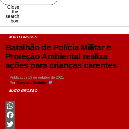
Close
this
search
box.
MATO GROSSO
Batalhão de Polícia Militar e
Proteção Ambiental realiza
ações para crianças carentes
Publicados
13 de outubro de 2021
Por
Thaynara Godinho
MATO GROSSO
WhatsApp
Facebook