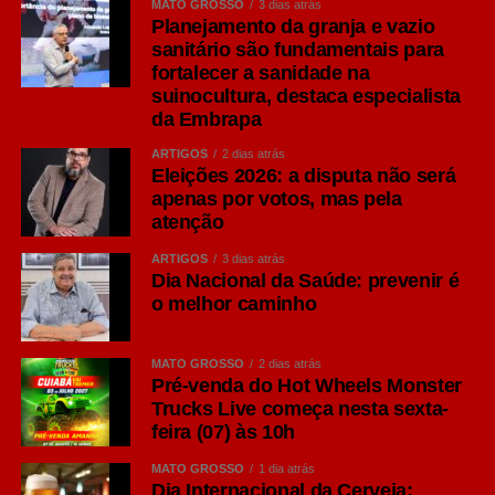
MATO GROSSO
3 dias atrás
Garrett Oliver, ela surgiu por problemas logísticos no
Planejamento da granja e vazio
século 19. Os colonizadores britânicos tinham as
sanitário são fundamentais para
fortalecer a sanidade na
cervejas estragadas ao longo de suas viagens à Índia,
suinocultura, destaca especialista
então encontraram a solução de colocar uma
da Embrapa
concentração maior de lúpulo, que age como conservante
natural e dá mais amargor, e de álcool, para que a bebida
ARTIGOS
2 dias atrás
Eleições 2026: a disputa não será
suportasse as longas viagens marítimas sem perder
apenas por votos, mas pela
qualidade.
atenção
Seu diferencial está na maior presença do lúpulo,
ARTIGOS
3 dias atrás
Dia Nacional da Saúde: prevenir é
ingrediente responsável por aromas cítricos, florais e
o melhor caminho
frutados, além de um amargor mais pronunciado quando
comparado às Lagers tradicionais.
MATO GROSSO
2 dias atrás
Consumidores que apreciam sabores mais intensos
Pré-venda do Hot Wheels Monster
Trucks Live começa nesta sexta-
costumam encontrar na IPA uma excelente opção para
feira (07) às 10h
momentos de degustação ou refeições de sabor
marcante, como hambúrgueres artesanais e carnes
MATO GROSSO
1 dia atrás
grelhadas.
Dia Internacional da Cerveja: