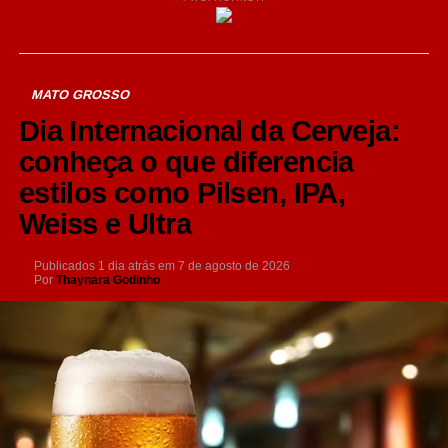
MATO GROSSO
Dia Internacional da Cerveja:
conheça o que diferencia
estilos como Pilsen, IPA,
Weiss e Ultra
Publicados
1 dia atrás
em
7 de agosto de 2026
Por
Thaynara Godinho