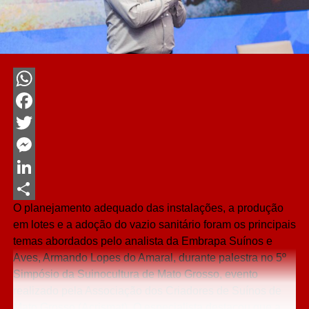
WhatsApp
Facebook
Twitter
Messenger
LinkedIn
O planejamento adequado das instalações, a produção
Share
em lotes e a adoção do vazio sanitário foram os principais
temas abordados pelo analista da Embrapa Suínos e
Aves, Armando Lopes do Amaral, durante palestra no 5º
Simpósio da Suinocultura de Mato Grosso, evento
realizado pela Associação dos Criadores de Suínos de
Mato Grosso (Acrismat). O especialista destacou que a