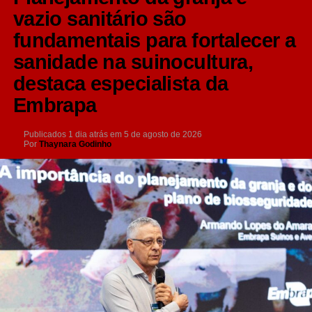
vazio sanitário são
fundamentais para fortalecer a
sanidade na suinocultura,
destaca especialista da
Embrapa
Publicados
1 dia atrás
em
5 de agosto de 2026
Por
Thaynara Godinho