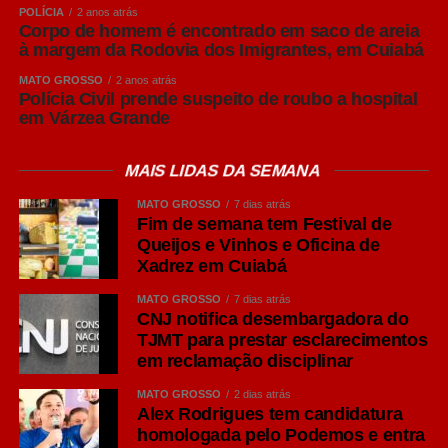
POLÍCIA
2 anos atrás
afirmou Frederico Tannure Filho.
Corpo de homem é encontrado em saco de areia
à margem da Rodovia dos Imigrantes, em Cuiabá
COMENTE ABAIXO:
MATO GROSSO
2 anos atrás
Polícia Civil prende suspeito de roubo a hospital
em Várzea Grande
WhatsApp
MAIS LIDAS DA SEMANA
Facebook
MATO GROSSO
7 dias atrás
Twitter
Fim de semana tem Festival de
Messenger
Queijos e Vinhos e Oficina de
Xadrez em Cuiabá
LinkedIn
MATO GROSSO
7 dias atrás
Share
CNJ notifica desembargadora do
TJMT para prestar esclarecimentos
em reclamação disciplinar
MATO GROSSO
2 dias atrás
Alex Rodrigues tem candidatura
homologada pelo Podemos e entra