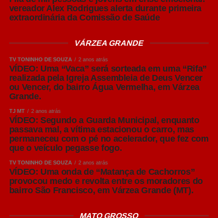
vereador Alex Rodrigues alerta durante primeira
extraordinária da Comissão de Saúde
Entre elas está a produção em lotes, organizando grupos
de matrizes e leitões para que permaneçam juntos
durante cada fase produtiva, respeitando o sistema “todos
VÁRZEA GRANDE
dentro, todos fora”. Essa estratégia facilita a realização do
TV TONINHO DE SOUZA
2 anos atrás
vazio sanitário entre os lotes, permitindo a limpeza,
VÍDEO: Uma “Vaca” será sorteada em uma “Rifa”
desinfecção e quebra do ciclo de transmissão de agentes
realizada pela Igreja Assembleia de Deus Vencer
ou Vencer, do bairro Água Vermelha, em Várzea
causadores de doenças.
Grande.
“Nem sempre é possível construir novas instalações
TJ MT
2 anos atrás
VÍDEO: Segundo a Guarda Municipal, enquanto
imediatamente. Mas, mesmo em estruturas existentes, o
passava mal, a vítima estacionou o carro, mas
produtor pode organizar os animais em lotes, manter
permaneceu com o pé no acelerador, que fez com
grupos da mesma idade nas mesmas salas e realizar o
que o veículo pegasse fogo.
vazio sanitário sempre que possível. São medidas que
TV TONINHO DE SOUZA
2 anos atrás
contribuem muito para preservar a sanidade do rebanho”,
VÍDEO: Uma onda de “Matança de Cachorros”
concluiu o especialista.
provocou medo e revolta entre os moradores do
bairro São Francisco, em Várzea Grande (MT).
Leia Também:
Rio Jauru transborda e
invade casas na zona rural de
MATO GROSSO