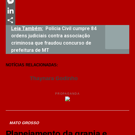
Twitter
Messenger
LinkedIn
Leia Também:
Polícia Civil cumpre 84
Share
ordens judiciais contra associação
criminosa que fraudou concurso de
prefeitura de MT
NOTÍCIAS RELACIONADAS:
Thaynara Godinho
PROPAGANDA
MATO GROSSO
Planejamento da granja e