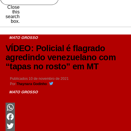
Close
this
search
box.
MATO GROSSO
VÍDEO: Policial é flagrado
agredindo venezuelano com
“tapas no rosto” em MT
Publicados
10 de novembro de 2021
Por
Thaynara Godinho
MATO GROSSO
WhatsApp
Facebook