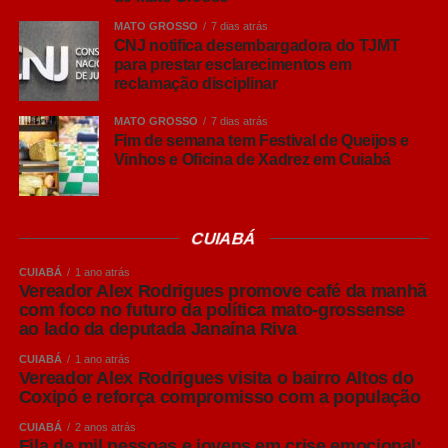
Leia Também:
VÍDEO: buracos nas
MATO GROSSO
7 dias atrás
ruas de Tangará da Serra
CNJ notifica desembargadora do TJMT
para prestar esclarecimentos em
reclamação disciplinar
O pesquisador ressaltou que o Brasil já possui um
elevado padrão sanitário na produção de suínos,
MATO GROSSO
7 dias atrás
reconhecido internacionalmente, mas alertou que esse
Fim de semana tem Festival de Queijos e
Vinhos e Oficina de Xadrez em Cuiabá
resultado exige vigilância constante.
“Chegar a um bom nível sanitário é importante, mas
mantê-lo e buscar melhorias contínuas é ainda mais
CUIABÁ
desafiador. Animais saudáveis apresentam melhor
CUIABÁ
1 ano atrás
desempenho, maior ganho de peso e melhores
Vereador Alex Rodrigues promove café da manhã
resultados econômicos para o produtor”, afirmou.
com foco no futuro da política mato-grossense
ao lado da deputada Janaína Riva
Embora reconheça que muitas granjas mais antigas
CUIABÁ
1 ano atrás
enfrentam limitações estruturais e altos custos para
Vereador Alex Rodrigues visita o bairro Altos do
adequações completas, Amaral destacou que é possível
Coxipó e reforça compromisso com a população
adotar medidas de manejo capazes de reduzir
CUIABÁ
2 anos atrás
significativamente os riscos sanitários.
Fila de mil pessoas e jovens em crise emocional: