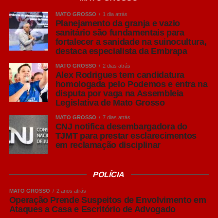
Cáceres
MATO GROSSO
1 dia atrás
Planejamento da granja e vazio
Para o presidente da Acrismat, Frederico Tannure Filho,
sanitário são fundamentais para
fortalecer a sanidade na suinocultura,
levar especialistas da Embrapa ao simpósio reforça o
destaca especialista da Embrapa
compromisso da entidade com a difusão de
conhecimento técnico que contribua para o fortalecimento
MATO GROSSO
2 dias atrás
Alex Rodrigues tem candidatura
da suinocultura mato-grossense.
homologada pelo Podemos e entra na
disputa por vaga na Assembleia
“A sanidade é um dos maiores patrimônios da
Legislativa de Mato Grosso
suinocultura brasileira e precisa ser preservada
MATO GROSSO
7 dias atrás
diariamente dentro das granjas. Trazer esse debate para
CNJ notifica desembargadora do
o Simpósio permite que nossos produtores tenham
TJMT para prestar esclarecimentos
em reclamação disciplinar
acesso às melhores práticas e entendam que, muitas
vezes, melhorias no manejo, no planejamento da
produção em lotes e no cumprimento do vazio sanitário
POLÍCIA
geram ganhos expressivos em produtividade e
competitividade. A Acrismat trabalha justamente para
MATO GROSSO
2 anos atrás
Operação Prende Suspeitos de Envolvimento em
aproximar o produtor dessas informações e fortalecer
Ataques a Casa e Escritório de Advogado
cada vez mais a cadeia produtiva em Mato Grosso”,