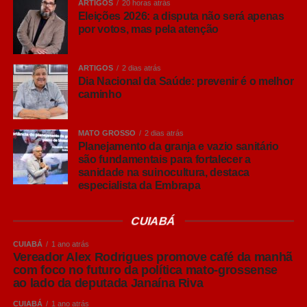
ARTIGOS
20 horas atrás
Eleições 2026: a disputa não será apenas
por votos, mas pela atenção
ARTIGOS
2 dias atrás
Dia Nacional da Saúde: prevenir é o melhor
caminho
Uma publicação compartilhada por TV Toninho de Souza (@toninhodesouzamt)
MATO GROSSO
2 dias atrás
Planejamento da granja e vazio sanitário
COMENTE ABAIXO:
são fundamentais para fortalecer a
sanidade na suinocultura, destaca
especialista da Embrapa
WhatsApp
CUIABÁ
Facebook
CUIABÁ
1 ano atrás
Twitter
Vereador Alex Rodrigues promove café da manhã
com foco no futuro da política mato-grossense
Messenger
ao lado da deputada Janaína Riva
LinkedIn
CUIABÁ
1 ano atrás