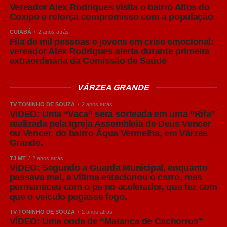
Vereador Alex Rodrigues visita o bairro Altos do
Share
Leia Também:
Compromisso com as
Coxipó e reforça compromisso com a população
comarcas: Presidente do TJMT
CUIABÁ
2 anos atrás
autoriza nomeação de mais 23 juízes
Fila de mil pessoas e jovens em crise emocional:
vereador Alex Rodrigues alerta durante primeira
extraordinária da Comissão de Saúde
VÁRZEA GRANDE
TV TONINHO DE SOUZA
2 anos atrás
VÍDEO: Uma “Vaca” será sorteada em uma “Rifa”
realizada pela Igreja Assembleia de Deus Vencer
ou Vencer, do bairro Água Vermelha, em Várzea
Grande.
TJ MT
2 anos atrás
VÍDEO: Segundo a Guarda Municipal, enquanto
passava mal, a vítima estacionou o carro, mas
permaneceu com o pé no acelerador, que fez com
que o veículo pegasse fogo.
TV TONINHO DE SOUZA
2 anos atrás
VÍDEO: Uma onda de “Matança de Cachorros”