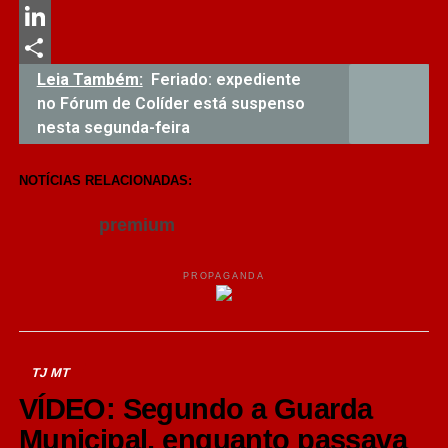
Messenger
LinkedIn
Share
Leia Também:
Feriado: expediente
no Fórum de Colíder está suspenso
nesta segunda-feira
NOTÍCIAS RELACIONADAS:
premium
PROPAGANDA
TJ MT
VÍDEO: Segundo a Guarda
Municipal, enquanto passava