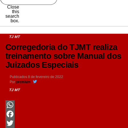
Close
this
search
box.
TJ MT
Corregedoria do TJMT realiza
treinamento sobre Manual dos
Juizados Especiais
Publicados
8 de fevereiro de 2022
Por
premium
TJ MT
WhatsApp
Facebook