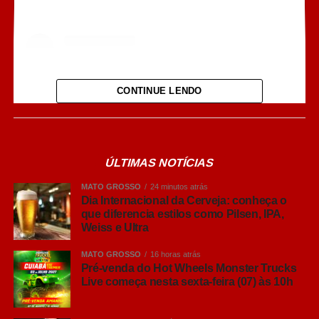
CONTINUE LENDO
ÚLTIMAS NOTÍCIAS
MATO GROSSO
24 minutos atrás
Dia Internacional da Cerveja: conheça o
que diferencia estilos como Pilsen, IPA,
Ver essa foto no Instagram
Weiss e Ultra
MATO GROSSO
16 horas atrás
Pré-venda do Hot Wheels Monster Trucks
Live começa nesta sexta-feira (07) às 10h