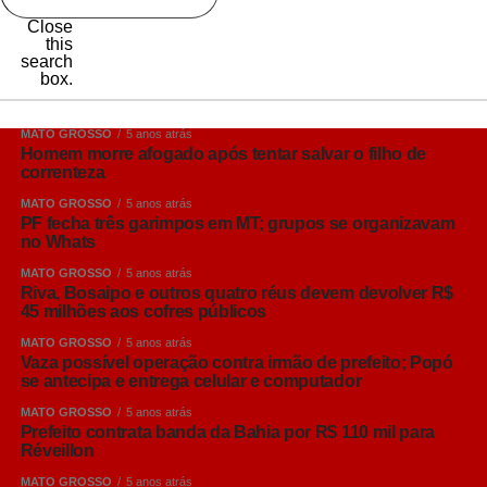
Close
this
search
box.
MATO GROSSO
5 anos atrás
Homem morre afogado após tentar salvar o filho de
correnteza
MATO GROSSO
5 anos atrás
PF fecha três garimpos em MT; grupos se organizavam
no Whats
MATO GROSSO
5 anos atrás
Riva, Bosaipo e outros quatro réus devem devolver R$
45 milhões aos cofres públicos
MATO GROSSO
5 anos atrás
Vaza possível operação contra irmão de prefeito; Popó
se antecipa e entrega celular e computador
MATO GROSSO
5 anos atrás
Prefeito contrata banda da Bahia por R$ 110 mil para
Réveillon
MATO GROSSO
5 anos atrás