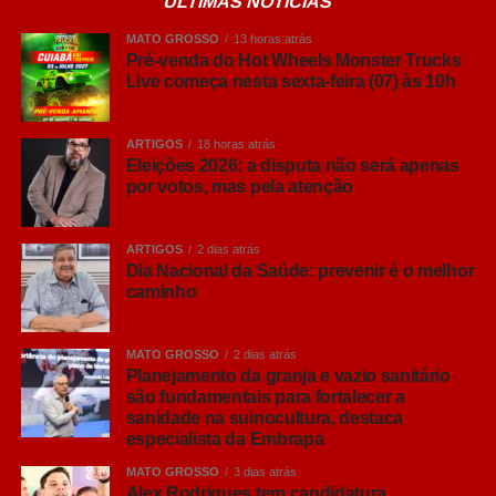
ÚLTIMAS NOTÍCIAS
MATO GROSSO
13 horas atrás
Pré-venda do Hot Wheels Monster Trucks
Live começa nesta sexta-feira (07) às 10h
ARTIGOS
18 horas atrás
Eleições 2026: a disputa não será apenas
por votos, mas pela atenção
ARTIGOS
2 dias atrás
Dia Nacional da Saúde: prevenir é o melhor
caminho
MATO GROSSO
2 dias atrás
Planejamento da granja e vazio sanitário
são fundamentais para fortalecer a
sanidade na suinocultura, destaca
especialista da Embrapa
MATO GROSSO
3 dias atrás
Alex Rodrigues tem candidatura