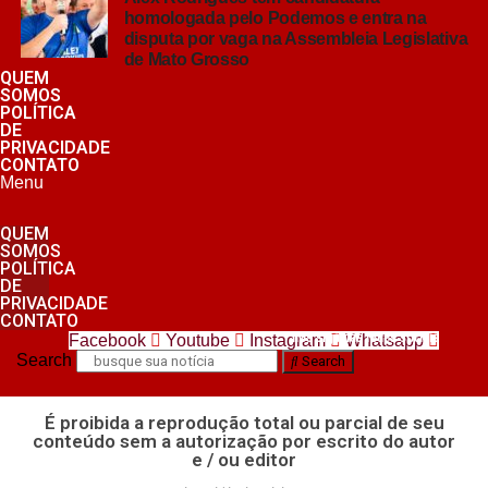
homologada pelo Podemos e entra na
disputa por vaga na Assembleia Legislativa
de Mato Grosso
QUEM
SOMOS
POLÍTICA
DE
PRIVACIDADE
CONTATO
Menu
QUEM
SOMOS
POLÍTICA
DE
PRIVACIDADE
CONTATO
nos siga nas redes sociais
Facebook
Youtube
Instagram
Whatsapp
Search
Search
É proibida a reprodução total ou parcial de seu
conteúdo sem a autorização por escrito do autor
e / ou editor