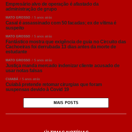
Empresário alvo de operação é afastado da
administração de grupo
MATO GROSSO
5 anos atrás
Casal é assassinado com 50 facadas; ex de vítima é
suspeito
MATO GROSSO
5 anos atrás
Fantástico mostra que exigência de guia no Circuito das
Cachoeiras foi derrubada 13 dias antes da morte de
estudante
MATO GROSSO
5 anos atrás
Justiça manda mercado indenizar cliente acusado de
usar notas falsas
CUIABÁ
5 anos atrás
Cuiabá pretende retomar cirurgias que foram
suspensas devido à Covid 19
MAIS POSTS