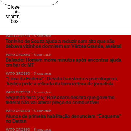
Close
this
search
box.
MATO GROSSO
5 anos atrás
Toninho de Souza ajuda a reduzir som alto que não
deixava vizinhos dormirem em Várzea Grande, assista!
MATO GROSSO
5 anos atrás
Baleado: Homem morre minutos após encontrar ajuda
em bar de MT
MATO GROSSO
5 anos atrás
“Loira da Federal”: Devido transtornos psicológicos,
Justiça pede a retirada da tornozeleira de jornalista
MATO GROSSO
5 anos atrás
Segunda-feira (25): Bolsonaro declara que governo
federal não vai alterar preço do combustível
MATO GROSSO
5 anos atrás
Alunos de primeira habilitação denunciam “Esquema”
no Detran
MATO GROSSO
5 anos atrás