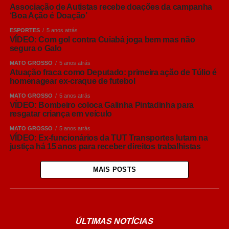
Associação de Autistas recebe doações da campanha
‘Boa Ação é Doação’
ESPORTES
5 anos atrás
VÍDEO: Com gol contra Cuiabá joga bem mas não
segura o Galo
MATO GROSSO
5 anos atrás
Atuação fraca como Deputado: primeira ação de Túlio é
homenagear ex-craque de futebol
MATO GROSSO
5 anos atrás
VÍDEO: Bombeiro coloca Galinha Pintadinha para
resgatar criança em veículo
MATO GROSSO
5 anos atrás
VÍDEO: Ex-funcionários da TUT Transportes lutam na
justiça há 15 anos para receber direitos trabalhistas
MAIS POSTS
ÚLTIMAS NOTÍCIAS