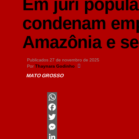
Em júri popula
condenam emp
Amazônia e s
Publicados
27 de novembro de 2025
Por
Thaynara Godinho
MATO GROSSO
WhatsApp
Facebook
Twitter
Messenger