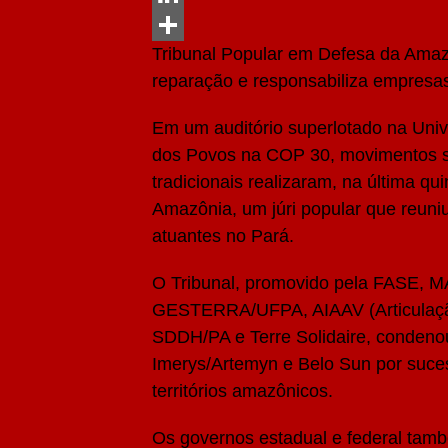
LinkedIn
Tribunal Popular em Defesa da Amaz
Share
reparação e responsabiliza empresas
Em um auditório superlotado na Uni
dos Povos na COP 30, movimentos so
tradicionais realizaram, na última qu
Amazônia, um júri popular que reuni
atuantes no Pará.
O Tribunal, promovido pela FASE, M
GESTERRA/UFPA, AIAAV (Articulação I
SDDH/PA e Terre Solidaire, condeno
Imerys/Artemyn e Belo Sun por suces
territórios amazônicos.
Os governos estadual e federal tamb