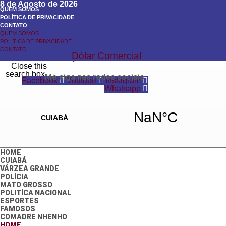
8 de Agosto de 2026
QUEM SOMOS
POLÍTICA DE PRIVACIDADE
CONTATO
QUEM SOMOS
Search
POLÍTICA DE PRIVACIDADE
Search
CONTATO
Dólar Comercial
Close this
search box.
Me siga nas redes sociais
Facebook
Youtube
Instagram
Whatsapp
HOME
CUIABÁ
VÁRZEA GRANDE
POLÍCIA
MATO GROSSO
POLITÍCA NACIONAL
ESPORTES
FAMOSOS
COMADRE NHENHO
HOME