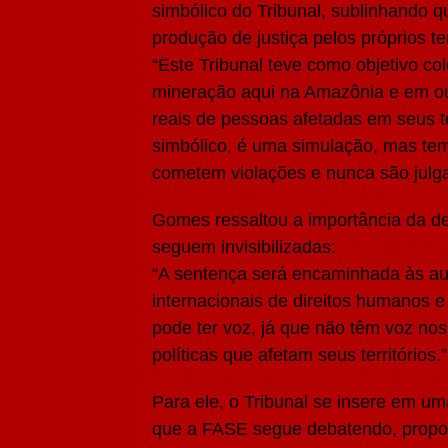
simbólico do Tribunal, sublinhando qu
produção de justiça pelos próprios ter
“Este Tribunal teve como objetivo c
mineração aqui na Amazônia e em ou
reais de pessoas afetadas em seus te
simbólico, é uma simulação, mas tem
cometem violações e nunca são julga
Gomes ressaltou a importância da d
seguem invisibilizadas:
“A sentença será encaminhada às au
internacionais de direitos humanos 
pode ter voz, já que não têm voz no
políticas que afetam seus territórios.”
Para ele, o Tribunal se insere em uma
que a FASE segue debatendo, propond