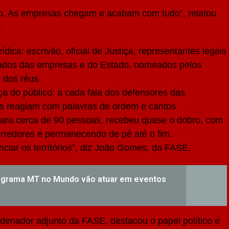
ro. As empresas chegam e acabam com tudo”, relatou
.
rídica: escrivão, oficial de Justiça, representantes legais
gados das empresas e do Estado, nomeados pelos
 dos réus.
ça do público: a cada fala dos defensores das
as reagiam com palavras de ordem e cantos
o para cerca de 90 pessoas, recebeu quase o dobro, com
orredores e permanecendo de pé até o fim.
ciar os territórios”, diz João Gomes, da FASE.
rograma MT no Mundo vão atuar em eventos
enador adjunto da FASE, destacou o papel político e