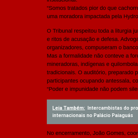
“Somos tratados pior do que cachor
uma moradora impactada pela Hydro
O Tribunal respeitou toda a liturgia ju
e ritos de acusação e defesa. Advo
organizadores, compuseram o banco
Mas a formalidade não conteve a for
mineradoras, indígenas e quilombol
tradicionais. O auditório, preparad
participantes ocupando antessala, c
“Poder e impunidade não podem silen
Leia Também:
Intercambistas do p
internacionais no Palácio Paiaguás
No encerramento, João Gomes, coord