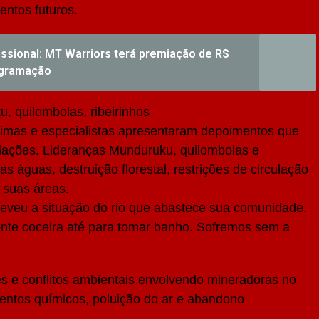
entos futuros.
issional: MT Warriors terá premiação de R$
rogramação
, quilombolas, ribeirinhos
timas e especialistas apresentaram depoimentos que
olações. Lideranças Munduruku, quilombolas e
s águas, destruição florestal, restrições de circulação
 suas áreas.
veu a situação do rio que abastece sua comunidade.
sente coceira até para tomar banho. Sofremos sem a
s e conflitos ambientais envolvendo mineradoras no
ntos químicos, poluição do ar e abandono