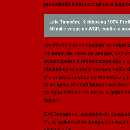
precedente internacional para julgam
Leia Também:
Kickboxing 100% Prof
50 mil e vagas no WGP; confira a p
Territórios que denunciam: Munduruku
Ao longo de horas de sessão, dez ví
evidenciaram a profundidade das vi
ribeirinhas relataram contaminação da
e a entrada forçada de empresas em
O indígena Manuel Munduruku descre
“A água está cor de barro. A gente 
água.”
Em Barcarena, epicentro de desastre
Pará, quilombolas denunciam vazame
institucional.