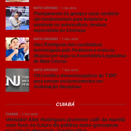
MATO GROSSO
1 dia atrás
Planejamento da granja e vazio sanitário
COMENTE ABAIXO:
são fundamentais para fortalecer a
sanidade na suinocultura, destaca
especialista da Embrapa
Leia Também:
Confira gabarito
definitivo da prova de juiz leigo em
MATO GROSSO
2 dias atrás
Alex Rodrigues tem candidatura
Nova Xavantina
homologada pelo Podemos e entra na
disputa por vaga na Assembleia Legislativa
de Mato Grosso
MATO GROSSO
7 dias atrás
CNJ notifica desembargadora do TJMT
para prestar esclarecimentos em
reclamação disciplinar
CUIABÁ
CUIABÁ
1 ano atrás
Vereador Alex Rodrigues promove café da manhã
com foco no futuro da política mato-grossense
ao lado da deputada Janaína Riva