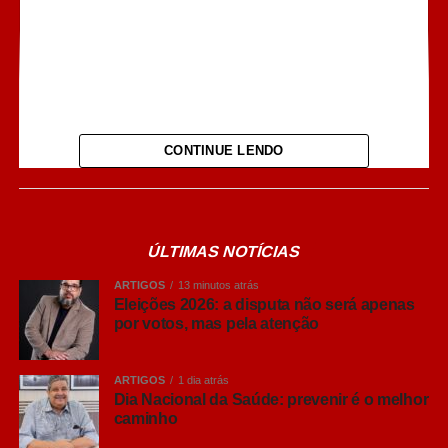
Ver essa foto no Instagram
CONTINUE LENDO
ÚLTIMAS NOTÍCIAS
ARTIGOS
13 minutos atrás
Eleições 2026: a disputa não será apenas
por votos, mas pela atenção
ARTIGOS
1 dia atrás
Dia Nacional da Saúde: prevenir é o melhor
caminho
Uma publicação compartilhada por TV Toninho de Souza (@toninhodesouzamt)