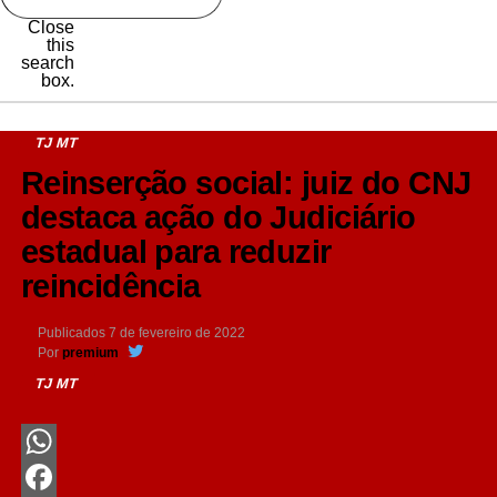
Close
this
search
box.
TJ MT
Reinserção social: juiz do CNJ
destaca ação do Judiciário
estadual para reduzir
reincidência
Publicados
7 de fevereiro de 2022
Por
premium
TJ MT
WhatsApp