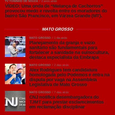
TV TONINHO DE SOUZA
2 anos atrás
VÍDEO: Uma onda de “Matança de Cachorros”
provocou medo e revolta entre os moradores do
bairro São Francisco, em Várzea Grande (MT).
MATO GROSSO
MATO GROSSO
1 dia atrás
Planejamento da granja e vazio
sanitário são fundamentais para
fortalecer a sanidade na suinocultura,
destaca especialista da Embrapa
MATO GROSSO
2 dias atrás
Alex Rodrigues tem candidatura
homologada pelo Podemos e entra na
disputa por vaga na Assembleia
Legislativa de Mato Grosso
MATO GROSSO
7 dias atrás
CNJ notifica desembargadora do
TJMT para prestar esclarecimentos
em reclamação disciplinar