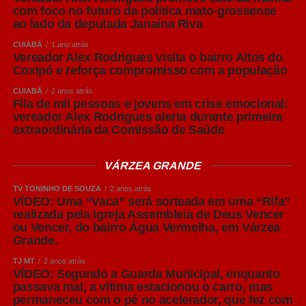
Facebook saltou de R$ 5,03 para R$ 96,71 em apenas
com foco no futuro da política mato-grossense
ao lado da deputada Janaína Riva
quinze dias após o início oficial da campanha eleitoral,
uma alta superior a 1.800%. Em 2018 e nas eleições
CUIABÁ
1 ano atrás
Vereador Alex Rodrigues visita o bairro Altos do
municipais de 2020, o comportamento foi semelhante. A
Coxipó e reforça compromisso com a população
história mostra que esse movimento não é exceção; é um
padrão.
CUIABÁ
2 anos atrás
Fila de mil pessoas e jovens em crise emocional:
vereador Alex Rodrigues alerta durante primeira
Leia Também:
Dia do Administrador
extraordinária da Comissão de Saúde
Hospitalar: Reconhecimento e
Desafios
VÁRZEA GRANDE
Existe ainda um fator adicional. Desde janeiro deste ano,
TV TONINHO DE SOUZA
2 anos atrás
VÍDEO: Uma “Vaca” será sorteada em uma “Rifa”
a Meta passou a repassar diretamente aos anunciantes
realizada pela Igreja Assembleia de Deus Vencer
tributos que antes eram absorvidos pela plataforma,
ou Vencer, do bairro Água Vermelha, em Várzea
aumentando em aproximadamente 12,15% o custo
Grande.
efetivo das campanhas. Ou seja, a mídia digital já
TJ MT
2 anos atrás
começou 2026 mais cara. Quando a publicidade eleitoral
VÍDEO: Segundo a Guarda Municipal, enquanto
entrar em peso no leilão, esse aumento estrutural tende a
passava mal, a vítima estacionou o carro, mas
permaneceu com o pé no acelerador, que fez com
se somar à pressão natural provocada pela disputa por