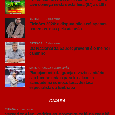
Se anuncia no Google, Facebook ou Instagram, participa
Live começa nesta sexta-feira (07) às 10h
do mesmo leilão de mídia das campanhas eleitorais.
ARTIGOS
2 dias atrás
Esse é o ponto que muitos empresários ainda não
Eleições 2026: a disputa não será apenas
perceberam. Candidatos não competem com sua
por votos, mas pela atenção
empresa pelo mesmo cliente. Competem pelo mesmo
espaço de atenção. Como campanhas eleitorais
ARTIGOS
3 dias atrás
trabalham com grandes orçamentos, prazos
Dia Nacional da Saúde: prevenir é o melhor
extremamente curtos e necessidade de alcançar milhões
caminho
de eleitores rapidamente, elas elevam naturalmente a
concorrência dentro das plataformas de anúncios. O
MATO GROSSO
3 dias atrás
resultado é simples: a publicidade fica mais cara para
Planejamento da granja e vazio sanitário
todos.
são fundamentais para fortalecer a
sanidade na suinocultura, destaca
especialista da Embrapa
Não se trata de uma previsão ou de uma opinião. É
exatamente o que aconteceu em eleições anteriores. Em
2022, levantamento divulgado pela CNN Brasil, com
CUIABÁ
base em dados públicos do Tribunal Superior Eleitoral,
CUIABÁ
1 ano atrás
mostrou que o custo por mil impressões (CPM) no
Vereador Alex Rodrigues promove café da manhã