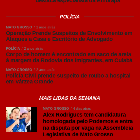
destaca especialista da Embrapa
deixa de ser uma vantagem e passa a ser uma
necessidade.
POLÍCIA
Na minha visão, o maior erro será esperar outubro para
MATO GROSSO
2 anos atrás
agir. Quando o empresário perceber que os custos
Operação Prende Suspeitos de Envolvimento em
aumentaram, a oportunidade de planejamento já terá
Ataques a Casa e Escritório de Advogado
passado. As melhores decisões são tomadas antes que o
POLÍCIA
2 anos atrás
mercado inteiro esteja reagindo ao mesmo problema.
Corpo de homem é encontrado em saco de areia
à margem da Rodovia dos Imigrantes, em Cuiabá
Leia Também:
ITBI não pode ser
MATO GROSSO
2 anos atrás
Polícia Civil prende suspeito de roubo a hospital
exigido na lavratura da escritura
em Várzea Grande
Aqui na agência, esse trabalho já começou. Tenho
MAIS LIDAS DA SEMANA
orientado meus clientes a anteciparem campanhas,
MATO GROSSO
4 dias atrás
revisarem seus calendários comerciais, fortalecerem suas
Alex Rodrigues tem candidatura
bases de relacionamento e diminuírem a dependência
homologada pelo Podemos e entra
exclusiva da mídia paga. Estamos ampliando estratégias
na disputa por vaga na Assembleia
de CRM, automação, WhatsApp, e-mail marketing e
Legislativa de Mato Grosso
remarketing para que cada empresa tenha ativos próprios