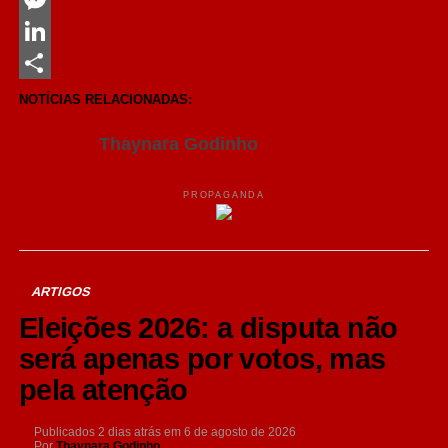
Messenger
LinkedIn
Share
NOTÍCIAS RELACIONADAS:
Thaynara Godinho
PROPAGANDA
ARTIGOS
Eleições 2026: a disputa não
será apenas por votos, mas
pela atenção
Publicados
2 dias atrás
em
6 de agosto de 2026
Por
Thaynara Godinho