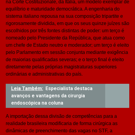
na Corte Costituzionale, da Itália, um modelo exemplar de
equilíbrio e maturidade democrática. A engenharia do
sistema italiano repousa na sua composição tripartite e
rigorosamente dividida, em que os seus quinze juízes são
escolhidos por três fontes distintas de poder: um terço é
nomeado pelo Presidente da República, que atua como
um chefe de Estado neutro e moderador; um terço é eleito
pelo Parlamento em sessão conjunta mediante exigência
de maiorias qualificadas severas; e o terço final é eleito
diretamente pelas próprias magistraturas superiores
ordinárias e administrativas do país.
Leia Também:
Especialista destaca
avanços e vantagens da cirurgia
endoscópica na coluna
A importação dessa divisão de competências para a
realidade brasileira modificaria de forma cirúrgica as
dinâmicas de preenchimento das vagas no STF, a