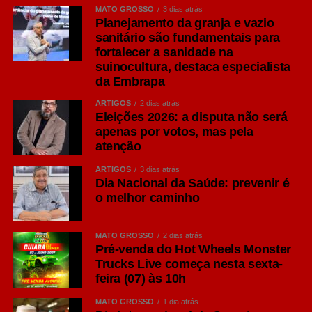
MATO GROSSO
3 dias atrás
de comunicação e sofra menos com as oscilações do
Planejamento da granja e vazio
leilão das plataformas.
sanitário são fundamentais para
Se eu pudesse deixar apenas um conselho ao
fortalecer a sanidade na
empresário, seria este: prepare-se agora. Revise seu
suinocultura, destaca especialista
da Embrapa
orçamento de marketing, fortaleça sua base de clientes,
invista em relacionamento e distribua seus investimentos
ARTIGOS
2 dias atrás
com inteligência. Quem deixar para reagir quando a
Eleições 2026: a disputa não será
apenas por votos, mas pela
eleição já estiver dominando o mercado pagará mais caro
atenção
pela mesma atenção. Quem se antecipar chegará ao
período mais competitivo do ano com uma estratégia
ARTIGOS
3 dias atrás
Dia Nacional da Saúde: prevenir é
pronta e muito mais previsibilidade para continuar
o melhor caminho
crescendo.
Rômulo Rampini é estrategista de marketing, consultor
MATO GROSSO
2 dias atrás
credenciado pelo SEBRAE MT e diretor da agência
Pré-venda do Hot Wheels Monster
Trucks Live começa nesta sexta-
3TRÊS
feira (07) às 10h
COMENTE ABAIXO:
MATO GROSSO
1 dia atrás