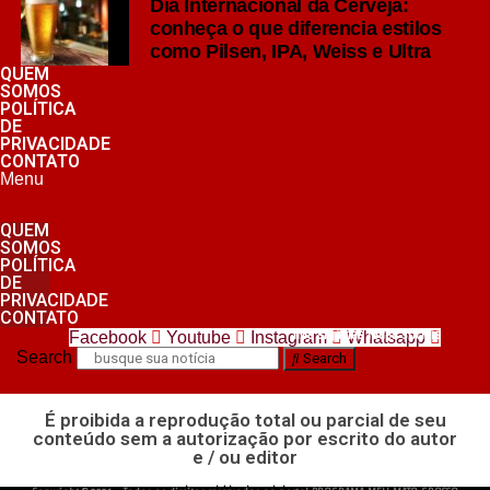
Dia Internacional da Cerveja:
conheça o que diferencia estilos
como Pilsen, IPA, Weiss e Ultra
WhatsApp
QUEM
SOMOS
Facebook
POLÍTICA
DE
Twitter
PRIVACIDADE
CONTATO
Messenger
Menu
LinkedIn
QUEM
Share
SOMOS
POLÍTICA
DE
PRIVACIDADE
CONTATO
nos siga nas redes sociais
Facebook
Youtube
Instagram
Whatsapp
Search
Search
É proibida a reprodução total ou parcial de seu
conteúdo sem a autorização por escrito do autor
e / ou editor