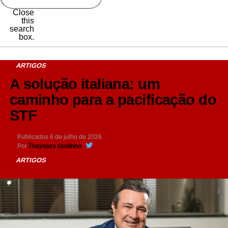
Close
this
search
box.
ARTIGOS
A solução italiana: um
caminho para a pacificação do
STF
Publicados
6 de julho de 2026
Por
Thaynara Godinho
ARTIGOS