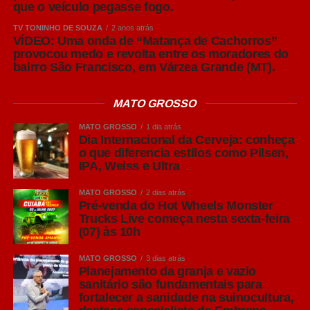
que o veículo pegasse fogo.
atenção.
TV TONINHO DE SOUZA
2 anos atrás
VÍDEO: Uma onda de “Matança de Cachorros”
Outro ponto que merece reflexão é a polarização. Não
provocou medo e revolta entre os moradores do
pretendo discutir esquerda, direita ou qualquer
bairro São Francisco, em Várzea Grande (MT).
posicionamento ideológico. O alerta é outro. Em anos
eleitorais, consumidores ficam mais sensíveis e mais
MATO GROSSO
passionais. Antes de transformar a marca em um
instrumento de posicionamento político, vale refletir sobre
MATO GROSSO
1 dia atrás
Dia Internacional da Cerveja: conheça
o impacto comercial dessa decisão. Empresas existem
o que diferencia estilos como Pilsen,
para construir relacionamentos duradouros com clientes
IPA, Weiss e Ultra
de diferentes perfis. Em muitos mercados, preservar esse
diálogo continua sendo uma decisão estratégica.
MATO GROSSO
2 dias atrás
Pré-venda do Hot Wheels Monster
Trucks Live começa nesta sexta-feira
Também não podemos esquecer do conteúdo orgânico.
(07) às 10h
Durante uma eleição, boa parte da atenção das pessoas
migra para notícias, debates e acontecimentos políticos.
MATO GROSSO
3 dias atrás
Planejamento da granja e vazio
Isso significa que as marcas passam a disputar um
sanitário são fundamentais para
espaço muito mais concorrido, mesmo quando não estão
fortalecer a sanidade na suinocultura,
investindo em mídia paga. Produzir conteúdo relevante