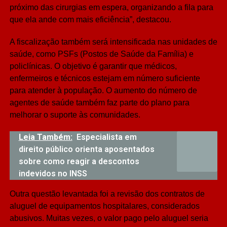
próximo das cirurgias em espera, organizando a fila para
que ela ande com mais eficiência”, destacou.
A fiscalização também será intensificada nas unidades de
saúde, como PSFs (Postos de Saúde da Família) e
policlínicas. O objetivo é garantir que médicos,
enfermeiros e técnicos estejam em número suficiente
para atender à população. O aumento do número de
agentes de saúde também faz parte do plano para
melhorar o suporte às comunidades.
Leia Também:
Especialista em
direito público orienta aposentados
sobre como reagir a descontos
indevidos no INSS
Outra questão levantada foi a revisão dos contratos de
aluguel de equipamentos hospitalares, considerados
abusivos. Muitas vezes, o valor pago pelo aluguel seria