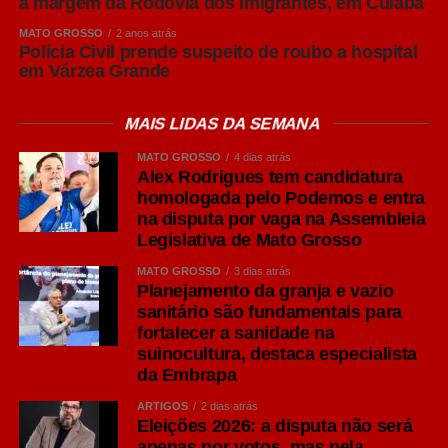
à margem da Rodovia dos Imigrantes, em Cuiabá
Leia Também:
ARTIGO: Este
MATO GROSSO
2 anos atrás
Polícia Civil prende suspeito de roubo a hospital
Flamengo seria campeão
em Várzea Grande
Aqui na agência, esse trabalho já começou. Tenho
MAIS LIDAS DA SEMANA
orientado meus clientes a anteciparem campanhas,
MATO GROSSO
4 dias atrás
revisarem seus calendários comerciais, fortalecerem suas
Alex Rodrigues tem candidatura
bases de relacionamento e diminuírem a dependência
homologada pelo Podemos e entra
exclusiva da mídia paga. Estamos ampliando estratégias
na disputa por vaga na Assembleia
de CRM, automação, WhatsApp, e-mail marketing e
Legislativa de Mato Grosso
remarketing para que cada empresa tenha ativos próprios
MATO GROSSO
3 dias atrás
de comunicação e sofra menos com as oscilações do
Planejamento da granja e vazio
leilão das plataformas.
sanitário são fundamentais para
Se eu pudesse deixar apenas um conselho ao
fortalecer a sanidade na
empresário, seria este: prepare-se agora. Revise seu
suinocultura, destaca especialista
da Embrapa
orçamento de marketing, fortaleça sua base de clientes,
invista em relacionamento e distribua seus investimentos
ARTIGOS
2 dias atrás
com inteligência. Quem deixar para reagir quando a
Eleições 2026: a disputa não será
apenas por votos, mas pela