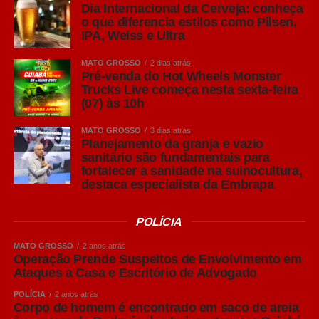
Dia Internacional da Cerveja: conheça
o impacto comercial dessa decisão. Empresas existem
o que diferencia estilos como Pilsen,
para construir relacionamentos duradouros com clientes
IPA, Weiss e Ultra
de diferentes perfis. Em muitos mercados, preservar esse
diálogo continua sendo uma decisão estratégica.
MATO GROSSO
2 dias atrás
Pré-venda do Hot Wheels Monster
Trucks Live começa nesta sexta-feira
Também não podemos esquecer do conteúdo orgânico.
(07) às 10h
Durante uma eleição, boa parte da atenção das pessoas
migra para notícias, debates e acontecimentos políticos.
MATO GROSSO
3 dias atrás
Planejamento da granja e vazio
Isso significa que as marcas passam a disputar um
sanitário são fundamentais para
espaço muito mais concorrido, mesmo quando não estão
fortalecer a sanidade na suinocultura,
investindo em mídia paga. Produzir conteúdo relevante
destaca especialista da Embrapa
deixa de ser uma vantagem e passa a ser uma
necessidade.
POLÍCIA
Na minha visão, o maior erro será esperar outubro para
MATO GROSSO
2 anos atrás
agir. Quando o empresário perceber que os custos
Operação Prende Suspeitos de Envolvimento em
aumentaram, a oportunidade de planejamento já terá
Ataques a Casa e Escritório de Advogado
passado. As melhores decisões são tomadas antes que o
POLÍCIA
2 anos atrás
mercado inteiro esteja reagindo ao mesmo problema.
Corpo de homem é encontrado em saco de areia