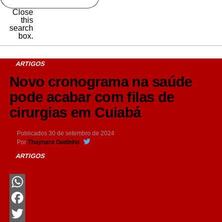
Close
this
search
box.
ARTIGOS
Novo cronograma na saúde
pode acabar com filas de
cirurgias em Cuiabá
Publicados
30 de setembro de 2024
Por
Thaynara Godinho
ARTIGOS
WhatsApp
Facebook