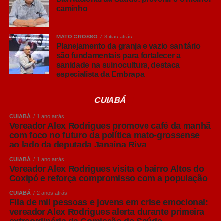
extremamente curtos e necessidade de alcançar milhões
caminho
de eleitores rapidamente, elas elevam naturalmente a
concorrência dentro das plataformas de anúncios. O
MATO GROSSO
3 dias atrás
resultado é simples: a publicidade fica mais cara para
Planejamento da granja e vazio sanitário
todos.
são fundamentais para fortalecer a
sanidade na suinocultura, destaca
especialista da Embrapa
Não se trata de uma previsão ou de uma opinião. É
exatamente o que aconteceu em eleições anteriores. Em
2022, levantamento divulgado pela CNN Brasil, com
CUIABÁ
base em dados públicos do Tribunal Superior Eleitoral,
CUIABÁ
1 ano atrás
mostrou que o custo por mil impressões (CPM) no
Vereador Alex Rodrigues promove café da manhã
Facebook saltou de R$ 5,03 para R$ 96,71 em apenas
com foco no futuro da política mato-grossense
ao lado da deputada Janaína Riva
quinze dias após o início oficial da campanha eleitoral,
uma alta superior a 1.800%. Em 2018 e nas eleições
CUIABÁ
1 ano atrás
Vereador Alex Rodrigues visita o bairro Altos do
municipais de 2020, o comportamento foi semelhante. A
Coxipó e reforça compromisso com a população
história mostra que esse movimento não é exceção; é um
padrão.
CUIABÁ
2 anos atrás
Fila de mil pessoas e jovens em crise emocional:
vereador Alex Rodrigues alerta durante primeira
extraordinária da Comissão de Saúde