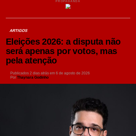
PROPAGANDA
ARTIGOS
Eleições 2026: a disputa não
será apenas por votos, mas
pela atenção
Publicados
2 dias atrás
em
6 de agosto de 2026
Por
Thaynara Godinho