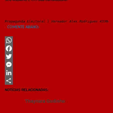
Propaganda Eleitoral | Vereador Alex Rodrigues 43300 
COMENTE ABAIXO:
WhatsApp
Facebook
Twitter
Messenger
LinkedIn
Share
NOTÍCIAS RELACIONADAS:
Thaynara Godinho