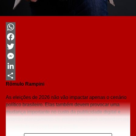
WhatsApp
Facebook
Twitter
Messenger
LinkedIn
Rômulo Rampini
Share
As eleições de 2026 não vão impactar apenas o cenário
político brasileiro. Elas também devem provocar uma
mudança importante no custo da publicidade digital e
exigirão planejamento de empresários que dependem da
geração de demanda para vender.