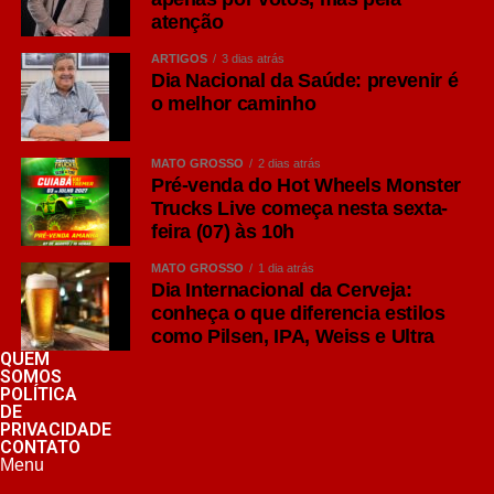
eleição já estiver dominando o mercado pagará mais caro
atenção
pela mesma atenção. Quem se antecipar chegará ao
período mais competitivo do ano com uma estratégia
ARTIGOS
3 dias atrás
Dia Nacional da Saúde: prevenir é
pronta e muito mais previsibilidade para continuar
o melhor caminho
crescendo.
Rômulo Rampini é estrategista de marketing, consultor
MATO GROSSO
2 dias atrás
credenciado pelo SEBRAE MT e diretor da agência
Pré-venda do Hot Wheels Monster
Trucks Live começa nesta sexta-
3TRÊS
feira (07) às 10h
COMENTE ABAIXO:
MATO GROSSO
1 dia atrás
Dia Internacional da Cerveja:
conheça o que diferencia estilos
como Pilsen, IPA, Weiss e Ultra
WhatsApp
QUEM
SOMOS
Facebook
POLÍTICA
DE
Twitter
PRIVACIDADE
CONTATO
Messenger
Menu
LinkedIn