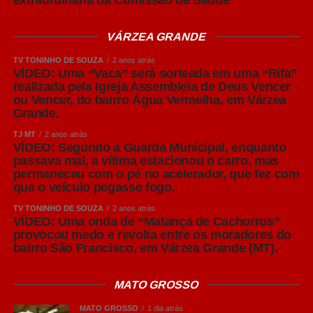
Leia Também:
Junho Verde e a
conscientização sobre a escoliose
VÁRZEA GRANDE
Existe ainda um fator adicional. Desde janeiro deste ano,
TV TONINHO DE SOUZA
2 anos atrás
VÍDEO: Uma “Vaca” será sorteada em uma “Rifa”
a Meta passou a repassar diretamente aos anunciantes
realizada pela Igreja Assembleia de Deus Vencer
tributos que antes eram absorvidos pela plataforma,
ou Vencer, do bairro Água Vermelha, em Várzea
aumentando em aproximadamente 12,15% o custo
Grande.
efetivo das campanhas. Ou seja, a mídia digital já
TJ MT
2 anos atrás
começou 2026 mais cara. Quando a publicidade eleitoral
VÍDEO: Segundo a Guarda Municipal, enquanto
entrar em peso no leilão, esse aumento estrutural tende a
passava mal, a vítima estacionou o carro, mas
permaneceu com o pé no acelerador, que fez com
se somar à pressão natural provocada pela disputa por
que o veículo pegasse fogo.
atenção.
TV TONINHO DE SOUZA
2 anos atrás
VÍDEO: Uma onda de “Matança de Cachorros”
Outro ponto que merece reflexão é a polarização. Não
provocou medo e revolta entre os moradores do
pretendo discutir esquerda, direita ou qualquer
bairro São Francisco, em Várzea Grande (MT).
posicionamento ideológico. O alerta é outro. Em anos
eleitorais, consumidores ficam mais sensíveis e mais
MATO GROSSO
passionais. Antes de transformar a marca em um
instrumento de posicionamento político, vale refletir sobre
MATO GROSSO
1 dia atrás