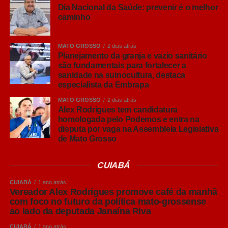
Esse é o ponto que muitos empresários ainda não
Dia Nacional da Saúde: prevenir é o melhor
perceberam. Candidatos não competem com sua
caminho
empresa pelo mesmo cliente. Competem pelo mesmo
espaço de atenção. Como campanhas eleitorais
MATO GROSSO
2 dias atrás
trabalham com grandes orçamentos, prazos
Planejamento da granja e vazio sanitário
extremamente curtos e necessidade de alcançar milhões
são fundamentais para fortalecer a
de eleitores rapidamente, elas elevam naturalmente a
sanidade na suinocultura, destaca
especialista da Embrapa
concorrência dentro das plataformas de anúncios. O
resultado é simples: a publicidade fica mais cara para
MATO GROSSO
2 dias atrás
Alex Rodrigues tem candidatura
todos.
homologada pelo Podemos e entra na
disputa por vaga na Assembleia Legislativa
Não se trata de uma previsão ou de uma opinião. É
de Mato Grosso
exatamente o que aconteceu em eleições anteriores. Em
2022, levantamento divulgado pela CNN Brasil, com
CUIABÁ
base em dados públicos do Tribunal Superior Eleitoral,
mostrou que o custo por mil impressões (CPM) no
CUIABÁ
1 ano atrás
Vereador Alex Rodrigues promove café da manhã
Facebook saltou de R$ 5,03 para R$ 96,71 em apenas
com foco no futuro da política mato-grossense
quinze dias após o início oficial da campanha eleitoral,
ao lado da deputada Janaína Riva
uma alta superior a 1.800%. Em 2018 e nas eleições
CUIABÁ
1 ano atrás