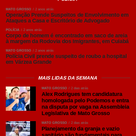
agir. Quando o empresário perceber que os custos
MATO GROSSO
2 anos atrás
aumentaram, a oportunidade de planejamento já terá
Operação Prende Suspeitos de Envolvimento em
passado. As melhores decisões são tomadas antes que o
Ataques a Casa e Escritório de Advogado
mercado inteiro esteja reagindo ao mesmo problema.
POLÍCIA
2 anos atrás
Corpo de homem é encontrado em saco de areia
Leia Também:
Nem toda crise do
à margem da Rodovia dos Imigrantes, em Cuiabá
agronegócio exige recuperação
MATO GROSSO
2 anos atrás
judicial
Polícia Civil prende suspeito de roubo a hospital
em Várzea Grande
Aqui na agência, esse trabalho já começou. Tenho
orientado meus clientes a anteciparem campanhas,
MAIS LIDAS DA SEMANA
revisarem seus calendários comerciais, fortalecerem suas
MATO GROSSO
2 dias atrás
bases de relacionamento e diminuírem a dependência
Alex Rodrigues tem candidatura
exclusiva da mídia paga. Estamos ampliando estratégias
homologada pelo Podemos e entra
de CRM, automação, WhatsApp, e-mail marketing e
na disputa por vaga na Assembleia
remarketing para que cada empresa tenha ativos próprios
Legislativa de Mato Grosso
de comunicação e sofra menos com as oscilações do
MATO GROSSO
2 dias atrás
leilão das plataformas.
Planejamento da granja e vazio
Se eu pudesse deixar apenas um conselho ao
sanitário são fundamentais para