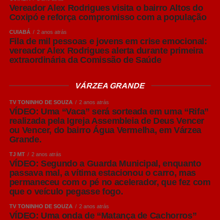
municipais de 2020, o comportamento foi semelhante. A
Vereador Alex Rodrigues visita o bairro Altos do
história mostra que esse movimento não é exceção; é um
Coxipó e reforça compromisso com a população
padrão.
CUIABÁ
2 anos atrás
Fila de mil pessoas e jovens em crise emocional:
vereador Alex Rodrigues alerta durante primeira
Leia Também:
Desafios para o
extraordinária da Comissão de Saúde
segundo semestre
VÁRZEA GRANDE
Existe ainda um fator adicional. Desde janeiro deste ano,
TV TONINHO DE SOUZA
2 anos atrás
a Meta passou a repassar diretamente aos anunciantes
VÍDEO: Uma “Vaca” será sorteada em uma “Rifa”
tributos que antes eram absorvidos pela plataforma,
realizada pela Igreja Assembleia de Deus Vencer
ou Vencer, do bairro Água Vermelha, em Várzea
aumentando em aproximadamente 12,15% o custo
Grande.
efetivo das campanhas. Ou seja, a mídia digital já
começou 2026 mais cara. Quando a publicidade eleitoral
TJ MT
2 anos atrás
VÍDEO: Segundo a Guarda Municipal, enquanto
entrar em peso no leilão, esse aumento estrutural tende a
passava mal, a vítima estacionou o carro, mas
se somar à pressão natural provocada pela disputa por
permaneceu com o pé no acelerador, que fez com
atenção.
que o veículo pegasse fogo.
TV TONINHO DE SOUZA
2 anos atrás
Outro ponto que merece reflexão é a polarização. Não
VÍDEO: Uma onda de “Matança de Cachorros”