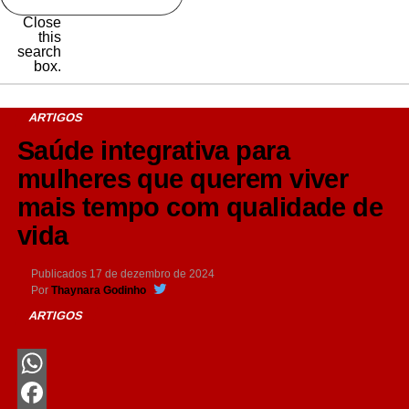
Close
this
search
box.
ARTIGOS
Saúde integrativa para
mulheres que querem viver
mais tempo com qualidade de
vida
Publicados
17 de dezembro de 2024
Por
Thaynara Godinho
ARTIGOS
WhatsApp