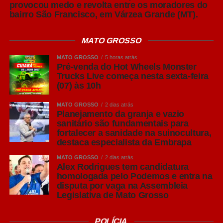
pretendo discutir esquerda, direita ou qualquer
provocou medo e revolta entre os moradores do
bairro São Francisco, em Várzea Grande (MT).
posicionamento ideológico. O alerta é outro. Em anos
eleitorais, consumidores ficam mais sensíveis e mais
passionais. Antes de transformar a marca em um
MATO GROSSO
instrumento de posicionamento político, vale refletir sobre
MATO GROSSO
5 horas atrás
o impacto comercial dessa decisão. Empresas existem
Pré-venda do Hot Wheels Monster
para construir relacionamentos duradouros com clientes
Trucks Live começa nesta sexta-feira
(07) às 10h
de diferentes perfis. Em muitos mercados, preservar esse
diálogo continua sendo uma decisão estratégica.
MATO GROSSO
2 dias atrás
Planejamento da granja e vazio
Também não podemos esquecer do conteúdo orgânico.
sanitário são fundamentais para
fortalecer a sanidade na suinocultura,
Durante uma eleição, boa parte da atenção das pessoas
destaca especialista da Embrapa
migra para notícias, debates e acontecimentos políticos.
Isso significa que as marcas passam a disputar um
MATO GROSSO
2 dias atrás
Alex Rodrigues tem candidatura
espaço muito mais concorrido, mesmo quando não estão
homologada pelo Podemos e entra na
investindo em mídia paga. Produzir conteúdo relevante
disputa por vaga na Assembleia
deixa de ser uma vantagem e passa a ser uma
Legislativa de Mato Grosso
necessidade.
Na minha visão, o maior erro será esperar outubro para
POLÍCIA