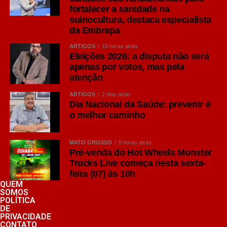
empresário, seria este: prepare-se agora. Revise seu
fortalecer a sanidade na
suinocultura, destaca especialista
orçamento de marketing, fortaleça sua base de clientes,
da Embrapa
invista em relacionamento e distribua seus investimentos
com inteligência. Quem deixar para reagir quando a
ARTIGOS
10 horas atrás
Eleições 2026: a disputa não será
eleição já estiver dominando o mercado pagará mais caro
apenas por votos, mas pela
pela mesma atenção. Quem se antecipar chegará ao
atenção
período mais competitivo do ano com uma estratégia
pronta e muito mais previsibilidade para continuar
ARTIGOS
2 dias atrás
Dia Nacional da Saúde: prevenir é
crescendo.
o melhor caminho
Rômulo Rampini é estrategista de marketing, consultor
credenciado pelo SEBRAE MT e diretor da agência
MATO GROSSO
5 horas atrás
3TRÊS
Pré-venda do Hot Wheels Monster
Trucks Live começa nesta sexta-
feira (07) às 10h
COMENTE ABAIXO:
QUEM
SOMOS
POLÍTICA
DE
PRIVACIDADE
WhatsApp
CONTATO